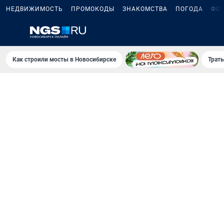
НЕДВИЖИМОСТЬ
ПРОМОКОДЫ
ЗНАКОМСТВА
ПОГОДА
ФО
Как строили мосты в Новосибирске
Траты