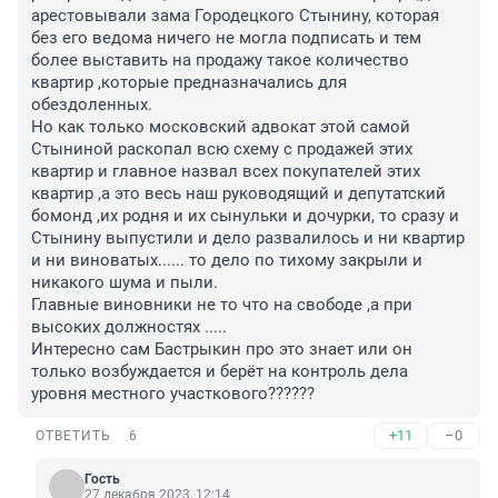
арестовывали зама Городецкого Стынину, которая 
без его ведома ничего не могла подписать и тем 
более выставить на продажу такое количество 
квартир ,которые предназначались для 
обездоленных.

Но как только московский адвокат этой самой 
Стыниной раскопал всю схему с продажей этих 
квартир и главное назвал всех покупателей этих 
квартир ,а это весь наш руководящий и депутатский 
бомонд ,их родня и их сынульки и дочурки, то сразу и 
Стынину выпустили и дело развалилось и ни квартир 
и ни виноватых...... то дело по тихому закрыли и 
никакого шума и пыли.

Главные виновники не то что на свободе ,а при 
высоких должностях .....

Интересно сам Бастрыкин про это знает или он 
только возбуждается и берёт на контроль дела 
уровня местного участкового??????
+11
–0
ОТВЕТИТЬ
6
Гость
27 декабря 2023, 12:14