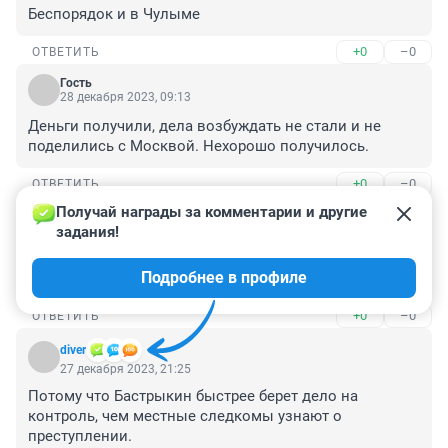
Беспорядок и в Чулыме
+0
–0
ОТВЕТИТЬ
Гость
28 декабря 2023, 09:13
Деньги получили, дела возбуждать не стали и не 
поделились с Москвой. Нехорошо получилось.
+0
–0
ОТВЕТИТЬ
Получай награды за комментарии и другие 
Гость
28 декабря 2023, 06:01
задания!
БЛОГЕР .он и есть "блогер"-это вроде клички .а не 
Подробнее в профиле
профессия ? Какой с него спрос ?
+0
–0
ОТВЕТИТЬ
diver
27 декабря 2023, 21:25
Потому что Бастрыкин быстрее берет дело на 
контроль, чем местные следкомы узнают о 
преступлении.