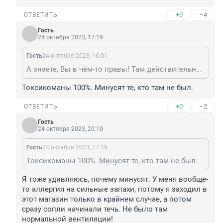
+0
–4
ОТВЕТИТЬ
Гость
24 октября 2023, 17:19
Гость
24 октября 2023, 16:01
А знаете, Вы в чём-то правы! Там действительно можно было купить ВЕСЬ ассортимент. Взять, например, магазин "1000 мелочей": выбор инструментов, красок, стройматериалов был просто скудный. Но, если там не купишь, то и в другом месте ни черта не купишь. Потому все туда и ехали. По нынешним понятиям магазин этот был тесный, а вонь от краски и растворителей стояла такая, что в глазах щипало! Как там персонал работал без вентиляции?
Токсикоманы 100%. Минусят те, кто там не был.
+0
–2
ОТВЕТИТЬ
Гость
24 октября 2023, 20:10
Гость
24 октября 2023, 17:19
Токсикоманы 100%. Минусят те, кто там не был.
Я тоже удивляюсь, почему минусят. У меня вообще-
то аллергия на сильные запахи, потому я заходил в 
этот магазин только в крайнем случае, а потом 
сразу сопли начинали течь. Не было там 
нормальной вентиляции!