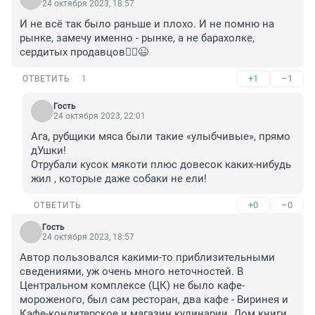
24 октября 2023, 18:57
И не всё так было раньше и плохо. И не помню на 
рынке, замечу именно - рынке, а не барахолке, 
сердитых продавцов🤷‍♀️😉
+1
–1
ОТВЕТИТЬ
1
Гость
24 октября 2023, 22:01
Ага, рубщики мяса были такие «улыбчивые», прямо 
дУшки!

Отрубали кусок мякоти плюс довесок каких-нибудь 
жил , которые даже собаки не ели!
+0
–0
ОТВЕТИТЬ
Гость
24 октября 2023, 18:57
Автор пользовался какими-то приблизительными 
сведениями, уж очень много неточностей. В 
Центральном комплексе (ЦК) не было кафе-
мороженого, был сам ресторан, два кафе - Виринея и 
Кафе-кондитерское и магазин кулинарии. Дом книги 