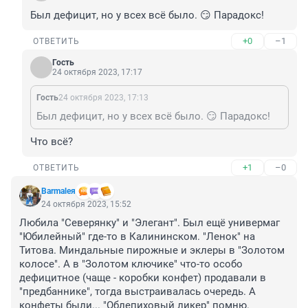
Был дефицит, но у всех всё было. 😏 Парадокс!
+0
–1
ОТВЕТИТЬ
Гость
24 октября 2023, 17:17
Гость
24 октября 2023, 17:13
Был дефицит, но у всех всё было. 😏 Парадокс!
Что всё?
+1
–0
ОТВЕТИТЬ
Barmaleя
24 октября 2023, 15:52
Любила "Северянку" и "Элегант". Был ещё универмаг 
"Юбилейный" где-то в Калининском. "Ленок" на 
Титова. Миндальные пирожные и эклеры в "Золотом 
колосе". А в "Золотом ключике" что-то особо 
дефицитное (чаще - коробки конфет) продавали в 
"предбаннике", тогда выстраивалась очередь. А 
конфеты были... "Облепиховый ликер" помню.