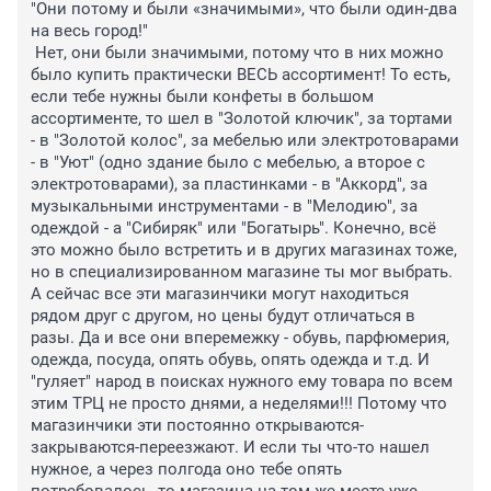
"Они потому и были «значимыми», что были один-два 
на весь город!"

 Нет, они были значимыми, потому что в них можно 
было купить практически ВЕСЬ ассортимент! То есть, 
если тебе нужны были конфеты в большом 
ассортименте, то шел в "Золотой ключик", за тортами 
- в "Золотой колос", за мебелью или электротоварами 
- в "Уют" (одно здание было с мебелью, а второе с 
электротоварами), за пластинками - в "Аккорд", за 
музыкальными инструментами - в "Мелодию", за 
одеждой - а "Сибиряк" или "Богатырь". Конечно, всё 
это можно было встретить и в других магазинах тоже, 
но в специализированном магазине ты мог выбрать. 
А сейчас все эти магазинчики могут находиться 
рядом друг с другом, но цены будут отличаться в 
разы. Да и все они вперемежку - обувь, парфюмерия, 
одежда, посуда, опять обувь, опять одежда и т.д. И 
"гуляет" народ в поисках нужного ему товара по всем 
этим ТРЦ не просто днями, а неделями!!! Потому что 
магазинчики эти постоянно открываются-
закрываются-переезжают. И если ты что-то нашел 
нужное, а через полгода оно тебе опять 