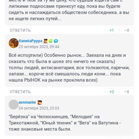
месте и тебе за ту же цену, что будешь ходить сам с 
липкими подносами принесут еду, пока вы будете 
сидеть и наслаждаться обществом собеседника. а вы 
не ищете легких путей...
+1
–0
ОТВЕТИТЬ
КапибаРррра
25 октября 2023, 09:44
Всё испортили) Особенно рынок... Заехала на днях и 
сказать что была в шоке это ничего не сказать) 
толпы людей, антисанитария, все толкаются, ларечки, 
запахи... короче всё смешалось люди кони... пока 
нашла РЫНОК на рынке прокляла всех)
+2
–0
ОТВЕТИТЬ
aonmaster
24 октября 2023, 23:03
"Берёзка" на Челюскинцев, "Мелодия" на 
Трикотажной, "Юный техник" и "Вега" на Ватутина - 
тоже знаковые места были.