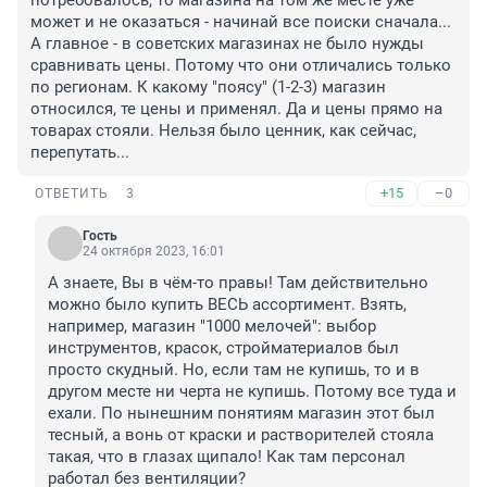
потребовалось, то магазина на том же месте уже 
может и не оказаться - начинай все поиски сначала... 
А главное - в советских магазинах не было нужды 
сравнивать цены. Потому что они отличались только 
по регионам. К какому "поясу" (1-2-3) магазин 
относился, те цены и применял. Да и цены прямо на 
товарах стояли. Нельзя было ценник, как сейчас, 
перепутать...
+15
–0
ОТВЕТИТЬ
3
Гость
24 октября 2023, 16:01
А знаете, Вы в чём-то правы! Там действительно 
можно было купить ВЕСЬ ассортимент. Взять, 
например, магазин "1000 мелочей": выбор 
инструментов, красок, стройматериалов был 
просто скудный. Но, если там не купишь, то и в 
другом месте ни черта не купишь. Потому все туда и 
ехали. По нынешним понятиям магазин этот был 
тесный, а вонь от краски и растворителей стояла 
такая, что в глазах щипало! Как там персонал 
работал без вентиляции?