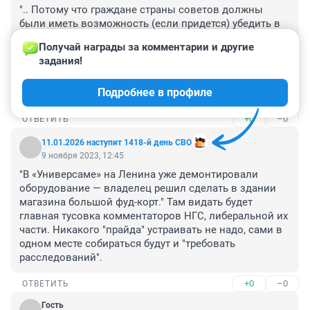
".. Потому что граждане страны советов должны 
были иметь возможность (если придется) убедить в 
преимуществах социалистического пути развития 
Получай награды за комментарии и другие 
находящихся под воздействием капиталистической 
задания!
пропаганды рабочих и крестьян капиталистических 
стран на их родном языке." - вот это что за бред 
Подробнее в профиле
написан?
+0
–0
ОТВЕТИТЬ
11.01.2026 наступит 1418-й день СВО
9 ноября 2023, 12:45
"В «Универсаме» на Ленина уже демонтировали 
оборудование — владелец решил сделать в здании 
магазина большой фуд-корт." Там видать будет 
главная тусовка комментаторов НГС, либеральной их 
части. Никакого "прайда" устраивать не надо, сами в 
одном месте собираться будут и "требовать 
расследований".
+0
–0
ОТВЕТИТЬ
Гость