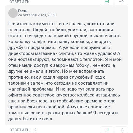
+4
–0
ОТВЕТИТЬ
Гость
24 октября 2023, 20:50
Почитаешь комменты - и не знаешь, хохотать или 
плеваться. Людей гнобили, унижали, заставляли 
стоять в очередях за всякой ерундой, выклянчивать 
коробочку конфет или палку колбасы, заводить 
дружбу с продавцами... А уж если подружился с 
директором магазина - считай, что жизнь удалась! А 
они ностальгируют, вспоминают с теплотой. Я и мой 
отец имели доступ к закромам "сбоку", немного, а 
другие не имели и этого. Но мне вспоминать 
противно, как я ходил через служебный ход с 
талонами за тем, что сегодня не составляет ни 
малейшей проблемы. И не надо тут заливать про 
офигенное советское качество: колбаса изгадилась 
ещё при Брежневе, а в горбачёские времена стала 
практически несъедобной. А мутные советские 
томатные соки в трёхлитровых банках! Я сегодня и 
даром бы их не взял.
+1
–3
ОТВЕТИТЬ
2