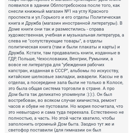
появился в здании Облпотребсоюза после того, как 
снесли книжный магазин №1 на углу Красного 
проспекта и ул.Горького и его отделы Политическая 
книга и Дружба (магазин иностранной литературы). В 
Доме книги они так и разместились - справа 
художественная, учебная и музыкальная литература, а 
слева не "сопутствующие товары", а отделы 
политическая книга (там и были плакаты и карты) и 
Дружба. Кстати, там продавались книги, изданные в 
ГДР, Польше, Чехословакии, Венгрии, Румынии, а 
вовсе не литература для "убеждения рабочих 
капстран, изданная в СССР", альбомы по искусству, 
китайские шелковые закладки, акварели. Кассы не в 
отделах, а посередине зала были не только в Колосе, 
это была общая система торговли в стране. А про 
Дом быта так деликатно упомянули :):):). Он был 
востребован, во всяком случае химчистка, ремонт 
часов и обуви не пустовали. Но мэрия посчитала, что 
это невыгодно и сама туда переехала. Естественно не 
полностью, а часть. Но этой части хватило, чтобы 
заполонить огромный Дом быта. Заодно тут же и 
светофор поставили (для гимназии он был 