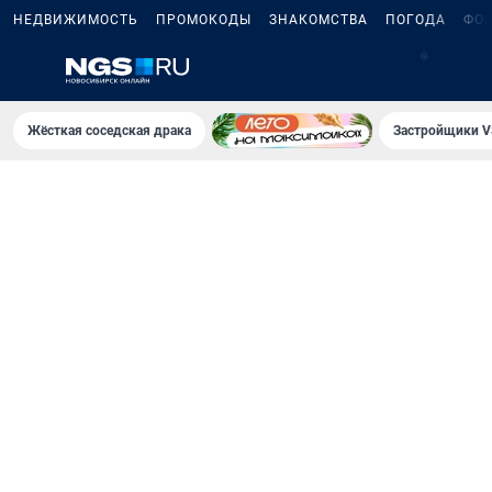
НЕДВИЖИМОСТЬ
ПРОМОКОДЫ
ЗНАКОМСТВА
ПОГОДА
ФО
Жёсткая соседская драка
Застройщики V