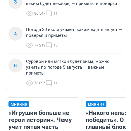
3
каким будет декабрь, — приметы и поверья
86 547
11
Погода 30 июля укажет, каким ждать август —
4
поверья и приметы
77 219
13
Суровой или мягкой будет зима, можно
5
узнать по погоде 5 августа — важные
приметы
73 895
11
МНЕНИЕ
МНЕНИЕ
«Игрушки больше не
«Никого нельз
герои истории». Чему
победить». О ч
учит пятая часть
главный блокб