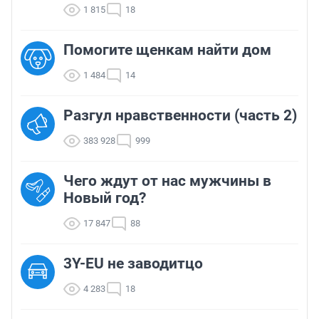
1 815
18
Помогите щенкам найти дом
1 484
14
Разгул нравственности (часть 2)
383 928
999
Чего ждут от нас мужчины в
Новый год?
17 847
88
3Y-EU не заводитцо
4 283
18