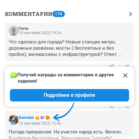
КОММЕНТАРИИ
178
Гость
10 сентября 2023, 19:24
Что сделано для города? Новые станции метро, 
дорожные развязки, мосты ( бесплатные и без 
пробок), жилмассивы с инфраструктурой? Ответ 
очевиден. Мы -электорат
+0
–0
Получай награды за комментарии и другие 
Гость
10 сентября 2023, 19:22
задания!
Кому нравятся пробки на площади труда, тот знает за 
Подробнее в профиле
кого голосовать
+0
–0
Barmaleя
10 сентября 2023, 15:36
Погода прекрасная. На участке народ есть. Весело. 
Конфетки бесплатные. Урна сказала "спасибо".