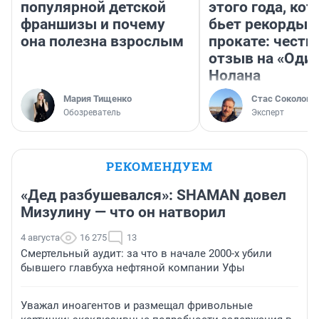
популярной детской
этого года, ко
франшизы и почему
бьет рекорды 
она полезна взрослым
прокате: честн
отзыв на «Оди
Нолана
Мария Тищенко
Стас Соколов
Обозреватель
Эксперт
РЕКОМЕНДУЕМ
«Дед разбушевался»: SHAMAN довел
Мизулину — что он натворил
4 августа
16 275
13
Смертельный аудит: за что в начале 2000-х убили
бывшего главбуха нефтяной компании Уфы
Уважал иноагентов и размещал фривольные