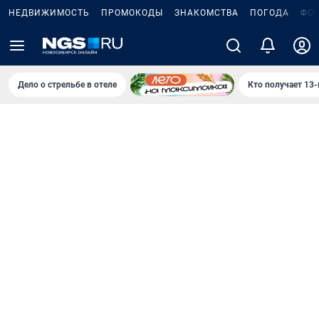
НЕДВИЖИМОСТЬ
ПРОМОКОДЫ
ЗНАКОМСТВА
ПОГОДА
ФО
Дело о стрельбе в отеле
Кто получает 13-