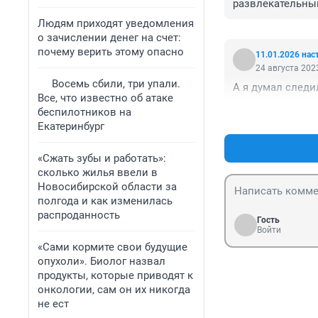
развлекательным
гаражей, объеди
Людям приходят уведомления
пресс-службе мэ
о зачислении денег на счет:
почему верить этому опасно
11.01.2026 нас
Юрист практики 
24 августа 2023
Sollars Владисл
Восемь сбили, три упали.
А я думал следи
гаражных коопе
Все, что известно об атаке
в России. «В ма
беспилотников на
настоящее время
Екатеринбург
меньшем масштаб
«Сжать зубы и работать»:
сколько жилья ввели в
Новосибирской области за
полгода и как изменилась
распроданность
Гость
Войти
«Сами кормите свои будущие
опухоли». Биолог назвал
продукты, которые приводят к
онкологии, сам он их никогда
не ест