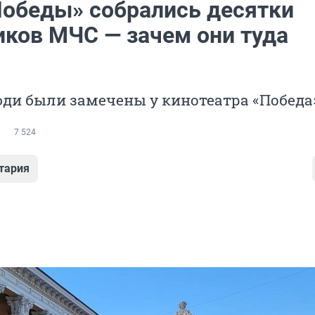
Победы» собрались десятки
иков МЧС — зачем они туда
ди были замечены у кинотеатра «Победа
7 524
тария