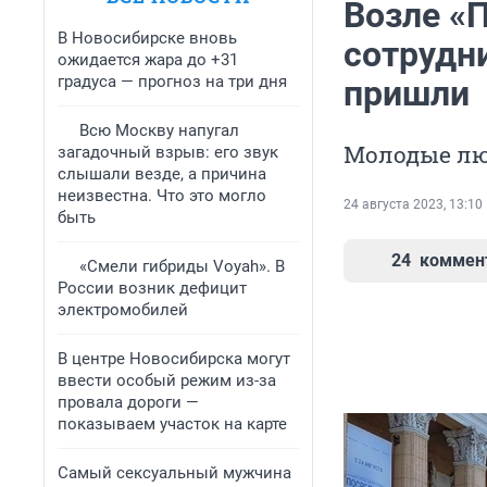
Возле «
В Новосибирске вновь
сотрудн
ожидается жара до +31
градуса — прогноз на три дня
пришли
Всю Москву напугал
Молодые лю
загадочный взрыв: его звук
слышали везде, а причина
неизвестна. Что это могло
24 августа 2023, 13:10
быть
24
коммен
«Смели гибриды Voyah». В
России возник дефицит
электромобилей
В центре Новосибирска могут
ввести особый режим из-за
провала дороги —
показываем участок на карте
Самый сексуальный мужчина