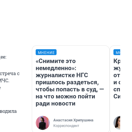
МНЕНИЕ
МНЕНИ
ее:
«Снимите это
Красн
немедленно»:
журна
стреча с
журналистке НГС
отпус
МЧС.
пришлось раздеться,
и объ
е
чтобы попасть в суд, —
споре
на что можно пойти
Сибир
ради новости
оводила
Анастасия Хрипушина
Корреспондент