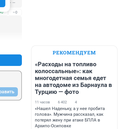
 тыс. 
ли в 
+0
–0
ро 
нтаж 
оектом 
добное в 
+0
–0
 
РЕКОМЕНДУЕМ
.
«Расходы на топливо
колоссальные»: как
многодетная семья едет
на автодоме из Барнаула в
Турцию — фото
равить
11 часов
6 402
4
«Нашел Наденьку, а у нее пробита
голова». Мужчина рассказал, как
потерял жену при атаке БПЛА в
Архипо-Осиповке