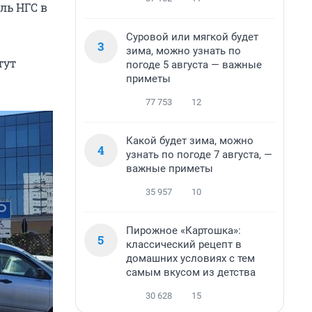
ль НГС в
Суровой или мягкой будет
3
зима, можно узнать по
тут
погоде 5 августа — важные
приметы
77 753
12
Какой будет зима, можно
4
узнать по погоде 7 августа, —
важные приметы
35 957
10
Пирожное «Картошка»:
5
классический рецепт в
домашних условиях с тем
самым вкусом из детства
30 628
15