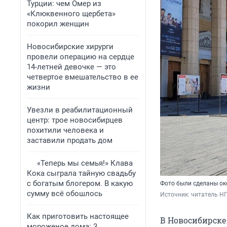
Турции: чем Омер из
«Клюквенного щербета»
покорил женщин
Новосибирские хирурги
провели операцию на сердце
14-летней девочке — это
четвертое вмешательство в ее
жизни
Увезли в реабилитационный
центр: трое новосибирцев
похитили человека и
заставили продать дом
«Теперь мы семья!» Клава
Кока сыграла тайную свадьбу
с богатым блогером. В какую
Фото были сделаны ок
сумму всё обошлось
Источник: 
читатель Н
Как приготовить настоящее
В Новосибирске 
мороженое дома: 3