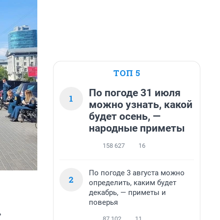
ТОП 5
По погоде 31 июля
1
можно узнать, какой
будет осень, —
народные приметы
158 627
16
По погоде 3 августа можно
2
определить, каким будет
декабрь, — приметы и
поверья
»
87 102
11