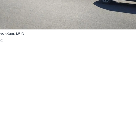
томобиль МЧС
ГС