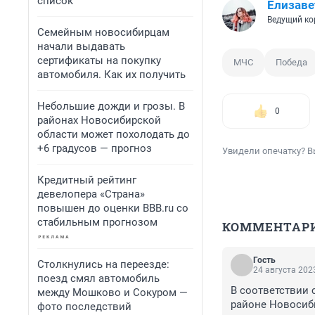
список
Елизаве
Ведущий ко
Семейным новосибирцам
начали выдавать
сертификаты на покупку
МЧС
Победа
автомобиля. Как их получить
Небольшие дожди и грозы. В
0
районах Новосибирской
области может похолодать до
+6 градусов — прогноз
Увидели опечатку? В
Кредитный рейтинг
девелопера «Страна»
повышен до оценки BBB.ru со
стабильным прогнозом
КОММЕНТАР
Гость
Столкнулись на переезде:
24 августа 2023
поезд смял автомобиль
В соответствии 
между Мошково и Сокуром —
районе Новосиби
фото последствий