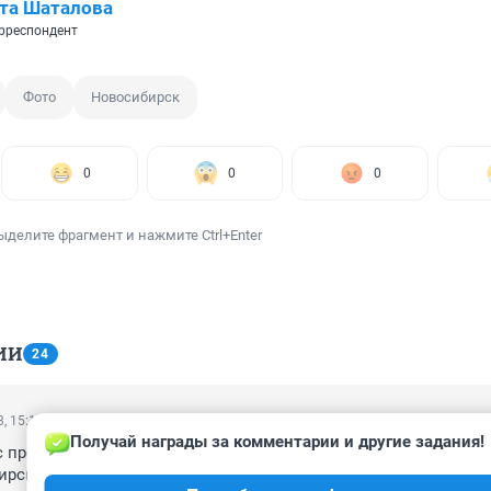
та Шаталова
рреспондент
Фото
Новосибирск
0
0
0
ыделите фрагмент и нажмите Ctrl+Enter
ИИ
24
, 15:10
Получай награды за комментарии и другие задания!
с проектом комплексного развития территории (КРТ) в Центра
рска в границах улиц Военной и Ипподромской, рядом с торг