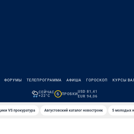
ФОРУМЫ
ТЕЛЕПРОГРАММА
АФИША
ГОРОСКОП
КУРСЫ ВА
USD 81,41
СЕЙЧАС
6
ПРОБКИ
+22°C
EUR 94,06
ики VS прокуратура
Августовский каталог новостроек
5 молодых н