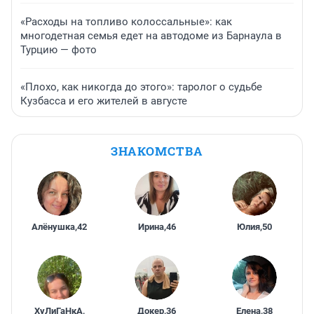
«Расходы на топливо колоссальные»: как
многодетная семья едет на автодоме из Барнаула в
Турцию — фото
«Плохо, как никогда до этого»: таролог о судьбе
Кузбасса и его жителей в августе
ЗНАКОМСТВА
Алёнушка
,
42
Ирина
,
46
Юлия
,
50
ХуЛиГаНкА
,
Докер
,
36
Елена
,
38