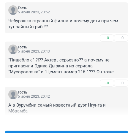
Гость
5 июня 2023, 20:52
Чебурашка странный фильм и почему дети при чем 
тут чайный гриб ??
+0
–0
Гость
5 июня 2023, 20:43
"Пищеблок " ?!?? Актер , серьезно?? а почему не 
пригласили Эдика Дыркина из сериала 
"Мусоровозка" и "Цемент номер 216 " ??? Он тоже 
известный !
+0
–0
Гость
5 июня 2023, 20:42
А в Зурумбии самый известный дуэт Нгунга и 
Мбвамба
+0
–0