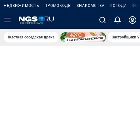
НЕДВИЖИМОСТЬ
ПРОМОКОДЫ
ЗНАКОМСТВА
ПОГОДА
ФО
Жёсткая соседская драка
Застройщики V