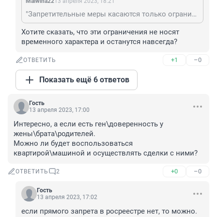
Malwina22
13 апреля 2023, 18:21
"Запретительные меры касаются только ограничений на сделки с недвижимостью" - там целый список ограничений. "Они же не собираются пока лишать права собственности всех мужчин," - а кто сказал, что закон изменится? Что ПОТОМ делать с имуществом, которое "зависнет" мёртвым грузом.
Хотите сказать, что эти ограничения не носят 
временного характера и останутся навсегда?
+1
–0
ОТВЕТИТЬ
Показать ещё 6 ответов
Гость
13 апреля 2023, 17:00
Интересно, а если есть ген\доверенность у 
жены\брата\родителей.

Можно ли будет воспользоваться 
квартирой\машиной и осуществлять сделки с ними?
+0
–0
ОТВЕТИТЬ
2
Гость
13 апреля 2023, 17:02
если прямого запрета в росреестре нет, то можно.