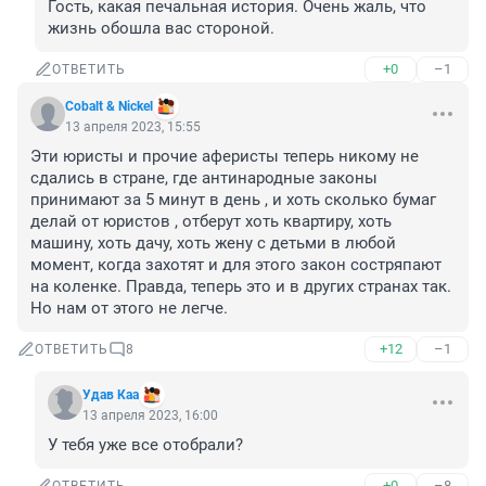
Гость, какая печальная история. Очень жаль, что 
жизнь обошла вас стороной.
+0
–1
ОТВЕТИТЬ
Cobalt & Nickel
13 апреля 2023, 15:55
Эти юристы и прочие аферисты теперь никому не 
сдались в стране, где антинародные законы 
принимают за 5 минут в день , и хоть сколько бумаг 
делай от юристов , отберут хоть квартиру, хоть 
машину, хоть дачу, хоть жену с детьми в любой 
момент, когда захотят и для этого закон состряпают 
на коленке. Правда, теперь это и в других странах так. 
Но нам от этого не легче.
+12
–1
ОТВЕТИТЬ
8
Удав Каа
13 апреля 2023, 16:00
У тебя уже все отобрали?
+0
–8