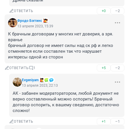
Дрянь сказали
+0
–2
ОТВЕТИТЬ
Фродо Бэггинс
13 апреля 2023, 15:39
К брачным договорам у многих нет доверия, а зря.

вранье

брачный договор не имеет силы над ск рф и легко 
отменяется если составлен так что нарушает 
интересы одной из сторон
+5
–2
ОТВЕТИТЬ
1
Evgeniyam
13 апреля 2023, 22:13
AK - забанен модераторатором, любой документ не 
верно составленный можно оспорить! Брачный 
договор оспорить, к вашему сведению, достаточно 
сложно!
+1
–1
ОТВЕТИТЬ