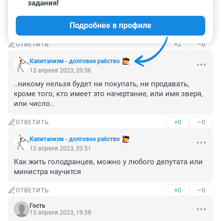
задания!
Объясните "юристу", что "дарственная", а равно 
"купчая крепость" использовались 200 лет назад.

Подробнее в профиле
Сейчас это называется договор дарения.
+2
–0
ОТВЕТИТЬ
Капитализм - долговое рабство
13 апреля 2023, 20:56
..никому нельзя будет ни покупать, ни продавать, 
кроме того, кто имеет это начертание, или имя зверя, 
или число..
+0
–0
ОТВЕТИТЬ
Капитализм - долговое рабство
13 апреля 2023, 20:51
Как жить голодранцев, можно у любого депутата или 
министра научится
+0
–0
ОТВЕТИТЬ
Гость
13 апреля 2023, 19:58