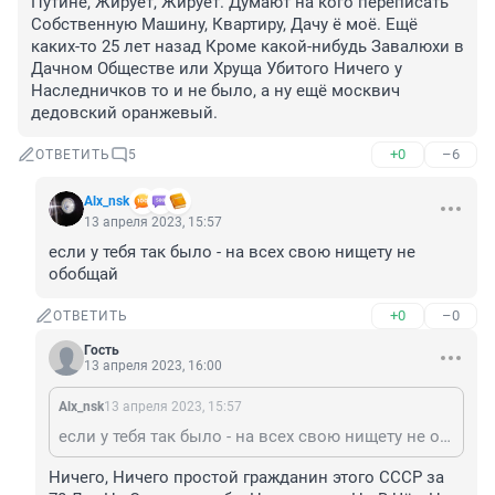
Путине, Жирует, Жирует. Думают на кого переписать 
Собственную Машину, Квартиру, Дачу ё моё. Ещё 
каких-то 25 лет назад Кроме какой-нибудь Завалюхи в 
Дачном Обществе или Хруща Убитого Ничего у 
Наследничков то и не было, а ну ещё москвич 
дедовский оранжевый.
+0
–6
ОТВЕТИТЬ
5
Alx_nsk
13 апреля 2023, 15:57
если у тебя так было - на всех свою нищету не 
обобщай
+0
–0
ОТВЕТИТЬ
Гость
13 апреля 2023, 16:00
Alx_nsk
13 апреля 2023, 15:57
если у тебя так было - на всех свою нищету не обобщай
Ничего, Ничего простой гражданин этого СССР за 