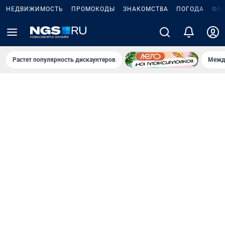
НЕДВИЖИМОСТЬ
ПРОМОКОДЫ
ЗНАКОМСТВА
ПОГОДА
ФО
Растет популярность дискаунтеров
Межд