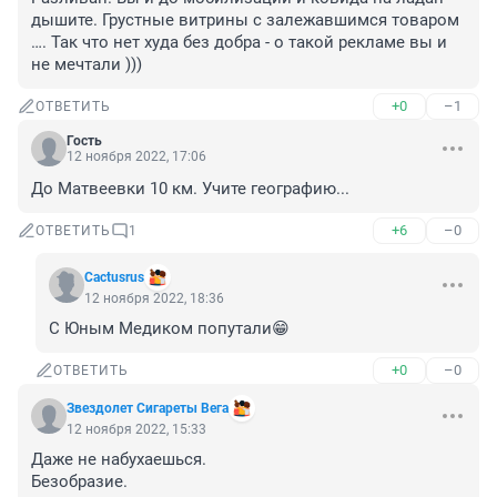
дышите. Грустные витрины с залежавшимся товаром 
…. Так что нет худа без добра - о такой рекламе вы и 
не мечтали )))
+0
–1
ОТВЕТИТЬ
Гость
12 ноября 2022, 17:06
До Матвеевки 10 км. Учите географию...
+6
–0
ОТВЕТИТЬ
1
Cactusrus
12 ноября 2022, 18:36
С Юным Медиком попутали😁
+0
–0
ОТВЕТИТЬ
Звездолет Сигареты Вега
12 ноября 2022, 15:33
Даже не набухаешься.

Безобразие.