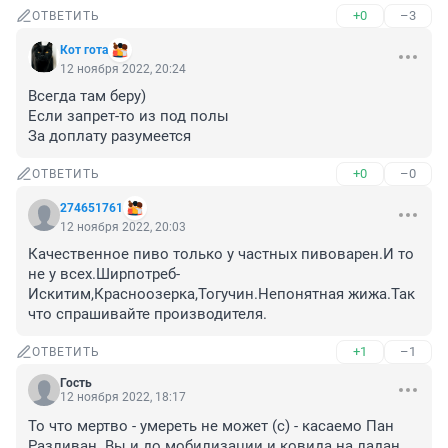
+0
–3
ОТВЕТИТЬ
Кот гота
12 ноября 2022, 20:24
Всегда там беру)

Если запрет-то из под полы

За доплату разумеется
+0
–0
ОТВЕТИТЬ
274651761
12 ноября 2022, 20:03
Качественное пиво только у частных пивоварен.И то 
не у всех.Ширпотреб-
Искитим,Красноозерка,Тогучин.Непонятная жижа.Так 
что спрашивайте производителя.
+1
–1
ОТВЕТИТЬ
Гость
12 ноября 2022, 18:17
То что мертво - умереть не может (с) - касаемо Пан 
Разливан. Вы и до мобилизации и ковида на ладан 