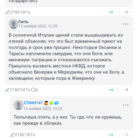
государство)
+0
–0
ОТВЕТИТЬ
Гость
12 ноября 2022, 12:35
В солнечной Италии щеней стали вышвыривать из 
отелей объясняя, что это был временный приют на 
полгода, и срок уже прошел. Некоторые Оксанки и 
Тарасы напомнили смердам, что они Боги, или 
минимум- патриции и отказываются съезжать. 
Пришлось вызвать местное НКВД, которое 
объяснило Венерам и Меркуриям, что они не Боги, а 
халявщики, которым пора в Жмеринку.
+4
–9
ОТВЕТИТЬ
6
275669147
12 ноября 2022, 14:23
Тюльпаша опять, а у них. Ты где, что ли кружишь, 
как прежде в облаках.
+3
–1
ОТВЕТИТЬ