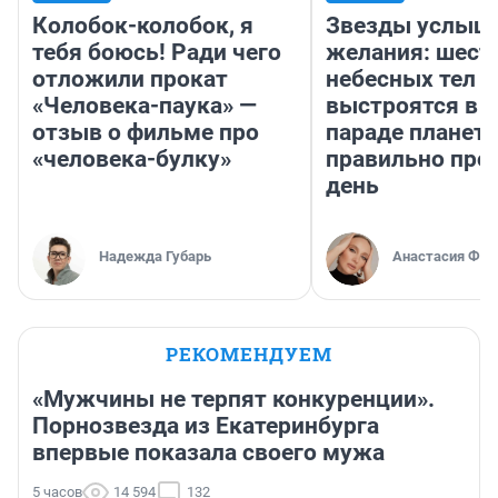
Колобок-колобок, я
Звезды услыш
тебя боюсь! Ради чего
желания: шест
отложили прокат
небесных тел
«Человека-паука» —
выстроятся в 
отзыв о фильме про
параде планет 
«человека-булку»
правильно про
день
Надежда Губарь
Анастасия Фил
РЕКОМЕНДУЕМ
«Мужчины не терпят конкуренции».
Порнозвезда из Екатеринбурга
впервые показала своего мужа
5 часов
14 594
132