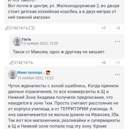
И что такого? 

Вот почти в центре, ул. Железнодорожная 2, во дворе 
стоит детская хоккейная коробка, а в двух метрах от 
неё пивной магазин
+7
–0
ОТВЕТИТЬ
1
Гость
13 ноября 2022, 13:39
Такси ст Максим, одно ж другому не мешает.
+0
–1
ОТВЕТИТЬ
Мимо проходя...
12 ноября 2022, 12:22
Чуток журналисты с зоной ошиблись. Когда приняли 
данные ограничения, то все коммерсанты в Щ и 
Нижней Зоне Академа получили предписание, что 
находятся в зоне 1км. Просто считают расстояние не 
от корпуса училища, а от ТЕРРИТОРИИ училища. А 
она заканчивается за жилым домом на Иванова, 35а. 
Так вот все магазинчики, разливайки и супермаркеты 
в Щ и Нижней зоне попали под эту зону. Кроме 