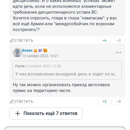
дисциплины. И о каких военных "успехах" может 
идти речь, если не исполняются элементарные 
требования дисциплинарного устава ВС.

Хочется спросить, глядя в глаза "лампасам": у вас 
всё ещё Армия или "междусобойчик по воронам 
пострелять"?
+6
–2
ОТВЕТИТЬ
Вовян
12 ноября 2022, 13:21
Гость
12 ноября 2022, 12:59
У них воскресение выходной день и ходят по магазинам, кормят их не очень
Ну так можно организовать приезд автолавок 
прямо на территорию части.
+5
–0
ОТВЕТИТЬ
Показать ещё 7 ответов