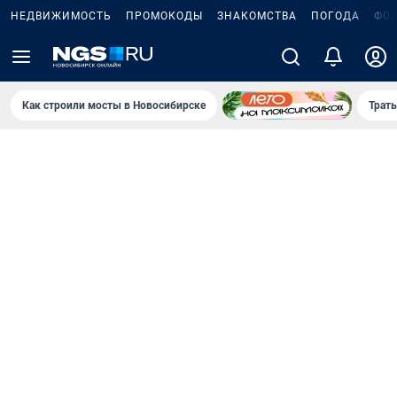
НЕДВИЖИМОСТЬ
ПРОМОКОДЫ
ЗНАКОМСТВА
ПОГОДА
ФО
Как строили мосты в Новосибирске
Траты