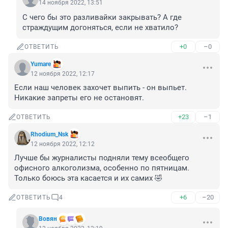
14 ноября 2022, 13:51
С чего бы это разливайки закрывать? А где 
страждущим догоняться, если не хватило?
+0
–0
ОТВЕТИТЬ
Yumare
12 ноября 2022, 12:17
Если наш человек захочет выпить - он выпьет. 
Никакие запреты его не остановят.
+23
–1
ОТВЕТИТЬ
Rhodium_Nsk
12 ноября 2022, 12:12
Лучше бы журналисты подняли тему всеобщего 
офисного алкоголизма, особенно по пятницам.

Только боюсь эта касается и их самих 🤣
+6
–20
ОТВЕТИТЬ
4
Вовян