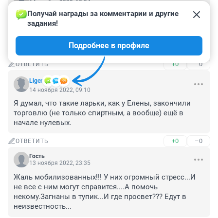
14 ноября 2022, 18:34
Получай награды за комментарии и другие 
Только у нас в Мари-Ра нельзя после определенного 
задания!
времени даже пива купить и в этом же здании 
соседняя дверь, магазин пивной торгует до ночи 
Подробнее в профиле
сколько хочешь.
+0
–0
ОТВЕТИТЬ
Liger
14 ноября 2022, 09:10
Я думал, что такие ларьки, как у Елены, закончили 
торговлю (не только спиртным, а вообще) ещё в 
начале нулевых.
+0
–0
ОТВЕТИТЬ
Гость
13 ноября 2022, 23:35
Жаль мобилизованных!!! У них огромный стресс...И 
не все с ним могут справится....А помочь 
некому.Загнаны в тупик...И где просвет??? Едут в 
неизвестность...