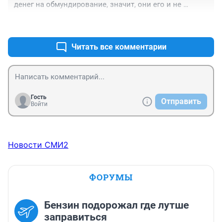
денег на обмундирование, значит, они его и не 
покупали. А богатые перебьются, у них и так бабла 
+0
–0
некуда девать, раз амуницию покупают.
Читать все комментарии
Гость
Отправить
Войти
Новости СМИ2
ФОРУМЫ
Бензин подорожал где лутше
заправиться