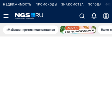
НЕДВИЖИМОСТЬ
ПРОМОКОДЫ
ЗНАКОМСТВА
ПОГОДА
ФО
«Майские» против подставщиков
Налог 