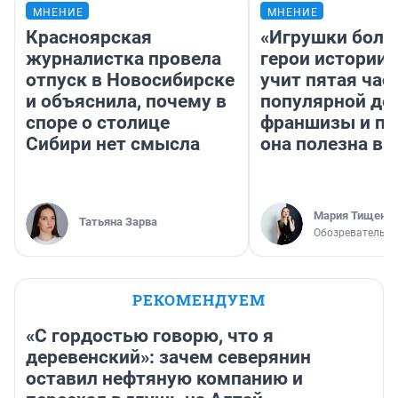
МНЕНИЕ
МНЕНИЕ
Красноярская
«Игрушки боль
журналистка провела
герои истории»
отпуск в Новосибирске
учит пятая час
и объяснила, почему в
популярной де
споре о столице
франшизы и п
Сибири нет смысла
она полезна в
Мария Тищенк
Татьяна Зарва
Обозреватель
РЕКОМЕНДУЕМ
«С гордостью говорю, что я
деревенский»: зачем северянин
оставил нефтяную компанию и