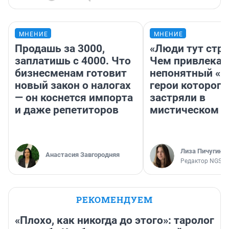
МНЕНИЕ
МНЕНИЕ
Продашь за 3000,
«Люди тут стр
заплатишь с 4000. Что
Чем привлекае
бизнесменам готовит
непонятный «Н
новый закон о налогах
герои которого
— он коснется импорта
застряли в
и даже репетиторов
мистическом о
Лиза Пичугина
Анастасия Завгородняя
Редактор NGS.R
РЕКОМЕНДУЕМ
«Плохо, как никогда до этого»: таролог