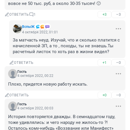
вовсе не 50 тыс. руб, а около 30-35 тысяч! 🙁
+3
–3
ОТВЕТИТЬ
1
ВспыЖ
4 октября 2022, 01:01
За матчасть неуд. Изучай, что и сколько платится с 
начисленной ЗП, а то , походы, ты не знаешь.Ты 
расчетный листок то хоть раз в жизни видел?
+1
–0
ОТВЕТИТЬ
Гость
4 октября 2022, 00:22
Плохо, придется новую работу искать.
+0
–0
ОТВЕТИТЬ
Гость
4 октября 2022, 00:03
История повторяется дважды. В семнадцатом году, 
тоже удивлялись: и чего народу не жилось-то ?! 
Осталось кому-нибудь «Воззвание или Манифест» 