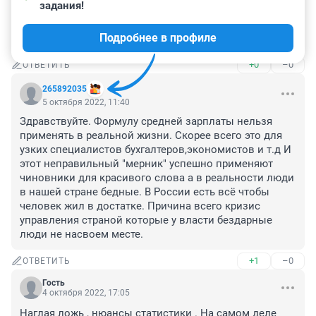
задания!
Как-то коряво написано. В итоге сколько средняя 
зарплата в Новосибирске? Тема не раскрыта. Была 44 
Подробнее в профиле
291, выросла более, чем на 5 000, а в итоге сколько???
+0
–0
ОТВЕТИТЬ
265892035
5 октября 2022, 11:40
Здравствуйте. Формулу средней зарплаты нельзя 
применять в реальной жизни. Скорее всего это для 
узких специалистов бухгалтеров,экономистов и т.д И 
этот неправильный "мерник" успешно применяют 
чиновники для красивого слова а в реальности люди 
в нашей стране бедные. В России есть всё чтобы 
человек жил в достатке. Причина всего кризис 
управления страной которые у власти бездарные 
люди не насвоем месте.
+1
–0
ОТВЕТИТЬ
Гость
4 октября 2022, 17:05
Наглая ложь , нюансы статистики . На самом деле 