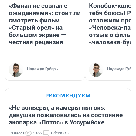
«Финал не совпал с
Колобок-колобо
ожиданиями»: стоит ли
тебя боюсь! Ра
смотреть фильм
отложили прок
«Старый орел» на
«Человека-пау
большом экране —
отзыв о фильм
честная рецензия
«человека-бул
Надежда Губарь
Надежда Губар
РЕКОМЕНДУЕМ
«Не вольеры, а камеры пыток»:
девушка пожаловалась на состояние
экопарка «Лотос» в Уссурийске
13 часов
5 892
Обсудить