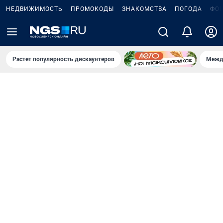
НЕДВИЖИМОСТЬ
ПРОМОКОДЫ
ЗНАКОМСТВА
ПОГОДА
ФО
Растет популярность дискаунтеров
Межд