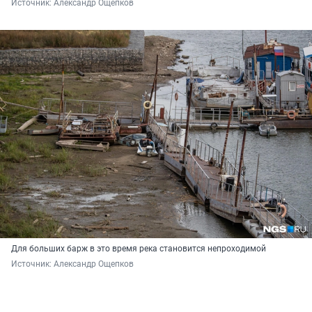
Источник: 
Александр Ощепков
Для больших барж в это время река становится непроходимой
Источник: 
Александр Ощепков