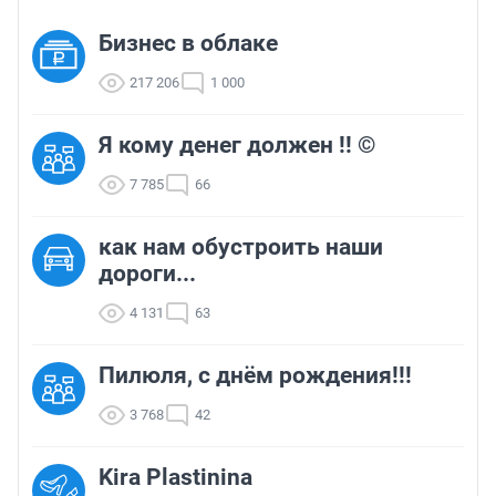
Бизнес в облаке
217 206
1 000
Я кому денег должен !! ©
7 785
66
как нам обустроить наши
дороги...
4 131
63
Пилюля, с днём рождения!!!
3 768
42
Kira Plastinina