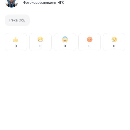
​Фотокорреспондент НГС
Река Обь
0
0
0
0
0