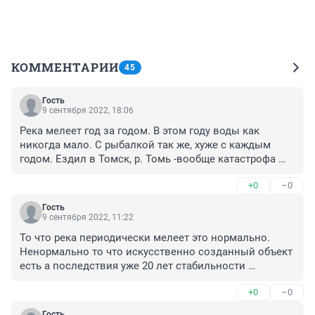
КОММЕНТАРИИ
45
Гость
9 сентября 2022, 18:06
Река мелеет год за годом. В этом году воды как 
никогда мало. С рыбалкой так же, хуже с каждым 
годом. Ездил в Томск, р. Томь -вообще катастрофа 
стала мелкой речкой с порогами больше не 
+0
–0
судоходна. Вобщем хреново всё.
Гость
9 сентября 2022, 11:22
То что река периодически мелеет это нормально. 
Ненормально то что искусственно созданный объект 
есть а последствия уже 20 лет стабильности 
стараются не замечать. Вы если Гэс построили будьте 
+0
–0
добры песок откачивать из искусственно созданной 
лужи ибо коса песка от Тань Ваня скоро будет давить 
Гость