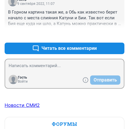
на дамбу уже и ниже по течению берега нужно 
9 сентября 2022, 11:07
укреплять и откачивать песок, ибо только в черте 
В Горном картина такая же, а Обь как известно берет 
города за 20 лет острова повырастали. Это рано или 
начало с места слияния Катуни и Бии. Так вот если 
поздно приведет к затоплению.
Бия еще куда ни шло, а Катунь можно практически в 
брод перейти, Чуя пустая так что ситуация много хуже. 
+1
–0
С ледников поступает воды меньше и осадков нет от 
слова совсем. Еще пару таких лет всем будет не до 
фотографий.
Читать все комментарии
Гость
Отправить
Войти
Новости СМИ2
ФОРУМЫ