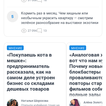
31 068
18
Кормить раз в месяц. Чем хищным или
5
необычным украсить квартиру — смотрим
зелёное разнообразие на выставке экзотики
27 094
13
МНЕНИЕ
МНЕНИЕ
«Покупаешь кота в
«Аналоговая ж
мешке»:
вот что нам ну
предприниматель
Почему новые
рассказала, как на
блокбастеры
самом деле устроен
проваливаются,
бизнес со складами
повторы стары
дешевых товаров
фильмов соби
полные залы
Наталья Шорохова
Алёна Золотух
Открыла кофейную точку на