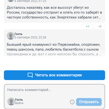
6 сентября 2022, 07:25
Досталось нахаляву, как все высосут убегут из 
России, государство отстроит и опять кто-то заберёт в 
частную собственность, как Энергетики забрали сети 
себе, брали оплату, а на ремонт просят всем миром…,
+1
–0
Гость
5 сентября 2022, 22:28
Бывший ярый коммунист из Первомайки, спортсмен, 
певец шансона, папа ,любитель баскетбола с сыном 
прохиндеем и др.-вот с кого неплохо бы спросить ,а 
как так получилось,что градообразующее 
+3
–0
предприятие,гарантированно приносящее прибыль 
при любой экономической формации, построенное за 
миллионы советских рублей, вдруг стало на халяву 
Читать все комментарии
чьим то?????
Гость
Отправить
Войти