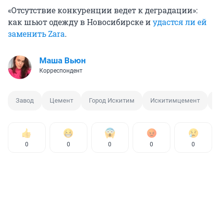
«Отсутствие конкуренции ведет к деградации»:
как шьют одежду в Новосибирске и
удастся ли ей
заменить Zara
.
Маша Вьюн
Корреспондент
Завод
Цемент
Город Искитим
Искитимцемент
П
0
0
0
0
0