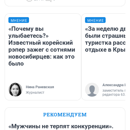
МНЕНИЕ
МНЕНИЕ
«Почему вы
«За неделю две
улыбаетесь?»
были страшные
Известный корейский
туристка расск
рэпер зажег с сотнями
отдыхе в Крым
новосибирцев: как это
было
Александра Ис
Нина Раневская
заместитель гл
Журналист
редактора 63.RU
РЕКОМЕНДУЕМ
«Мужчины не терпят конкуренции».