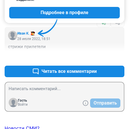
Гость
28 июля 2022, 23:43
Подробнее в профиле
ЖК уничтожат чтоли
+0
–0
Иван К.
28 июля 2022, 18:51
стрижи прилетели
+0
–0
Читать все комментарии
Гость
Отправить
Войти
Новости СМИ2