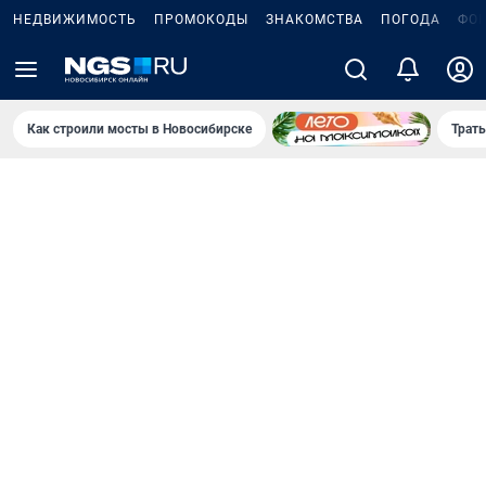
НЕДВИЖИМОСТЬ
ПРОМОКОДЫ
ЗНАКОМСТВА
ПОГОДА
ФО
Как строили мосты в Новосибирске
Траты