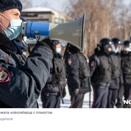
ржала новосибирца с плакатом
Ощепков