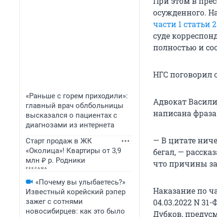
При этом в пре
осужденного. На
части 1 статьи 
суде корреспонд
полностью и соо
НГС поговорил 
«Раньше с горем приходили»:
Адвокат Васили
главный врач облбольницы
написана фраза
высказался о пациентах с
диагнозами из интернета
— В цитате ниче
Старт продаж в ЖК
«Околица»! Квартиры от 3,9
бегал, — расск
млн ₽ р. Родники
что причины за
«Почему вы улыбаетесь?»
Наказание по ча
Известный корейский рэпер
зажег с сотнями
04.03.2022 N 31-
новосибирцев: как это было
Дубков, предусм