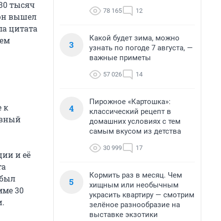
30 тысяч
78 165
12
 он вышел
ла цитата
Какой будет зима, можно
жем
3
узнать по погоде 7 августа, —
важные приметы
57 026
14
Пирожное «Картошка»:
 к
4
классический рецепт в
ивный
домашних условиях с тем
самым вкусом из детства
30 999
17
ии и её
та
Кормить раз в месяц. Чем
 был
5
хищным или необычным
мме 30
украсить квартиру — смотрим
и.
зелёное разнообразие на
выставке экзотики