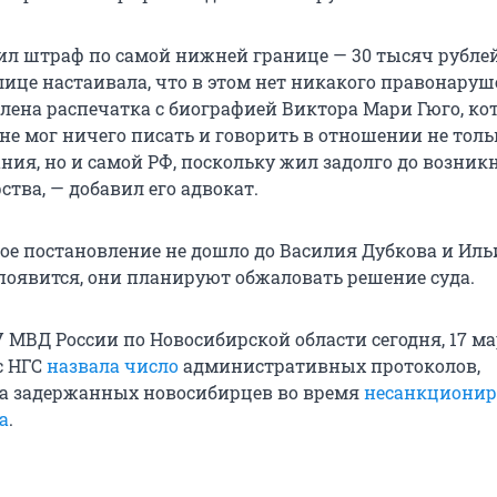
ил штраф по самой нижней границе — 30 тысяч рублей
лице настаивала, что в этом нет никакого правонаруш
лена распечатка с биографией Виктора Мари Гюго, к
и не мог ничего писать и говорить в отношении не толь
ния, но и самой РФ, поскольку жил задолго до возни
ства, — добавил его адвокат.
ное постановление не дошло до Василия Дубкова и Иль
 появится, они планируют обжаловать решение суда.
 МВД России по Новосибирской области сегодня, 17 мар
с НГС
назвала число
административных протоколов,
а задержанных новосибирцев во время
несанкционир
а
.