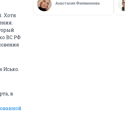
Анастасия Филимонова
. Хотя
ения.
оторый
ко ВС РФ
кновения
и Исько.
та, в
ованной