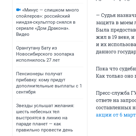
«Минус — слишком много
— Судья назнач
спойлеров»: российский
защита в моем 
ниндзя-скульптор снялся в
сериале «Дом Дракона».
Была предостав
Видео
жил в 19 веке, 
и их использова
Орангутану Бату из
данного государ
Новосибирского зоопарка
исполнилось 27 лет
Пока что судеб
Пенсионеры получат
Как только оно
прибавку: кому придут
дополнительные выплаты с 1
сентября
Пресс-служба ГУ
ответе на запро
Звезды услышат желания:
составленных н
шесть небесных тел
акции от 6 март
выстроятся в линию на
параде планет — как
правильно провести день