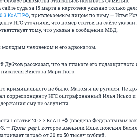
сс-службе ведомства отказались называть фамилию
 сайте суда за 15 марта в картотеке указано только дел
20.3 КоАП РФ
, привлекаемым лицом по нему — Илья Ись
енту НГС уточнили, что номер статьи на сайте указан 
тветствует тому, что указан в сообщении МВД.
с молодым человеком и его адвокатом.
й Дубков рассказал, что на плакате его подзащитного
 писателя Виктора Мари Гюго.
го криминального не было. Матом я не ругался. Не кр
азал корреспонденту НГС оштрафованный Илья Исько и 
держания ему не озвучили.
сти 1 статьи 20.3.3 КоАП РФ (введена Федеральным за
ФЗ, —
Прим. ред.
), которое вменили Илье, пояснил Васи
атривает штраф от 30 до 50 тысяч рублей.