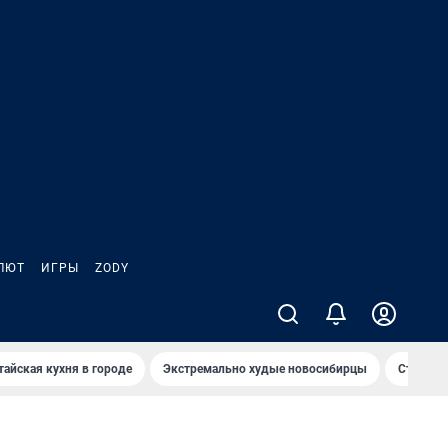
ЛЮТ
ИГРЫ
ZODY
тайская кухня в городе
Экстремально худые новосибирцы
Старт те