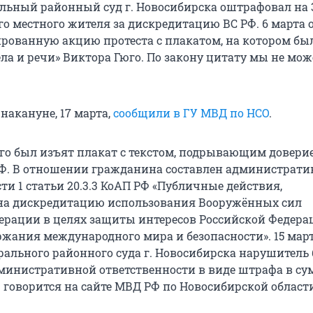
альный районный суд г. Новосибирска оштрафовал на 
его местного жителя за дискредитацию ВС РФ. 6 марта
рованную акцию протеста с плакатом, на котором бы
ела и речи» Виктора Гюго. По закону цитату мы не мо
накануне, 17 марта,
сообщили в ГУ МВД по НСО
.
го был изъят плакат с текстом, подрывающим доверие
Ф. В отношении гражданина составлен администрат
ти 1 статьи 20.3.3 КоАП РФ «Публичные действия,
на дискредитацию использования Вооружённых сил
ерации в целях защиты интересов Российской Федерац
ржания международного мира и безопасности». 15 мар
ального районного суда г. Новосибирска нарушитель
министративной ответственности в виде штрафа в су
 говорится на сайте МВД РФ по Новосибирской област