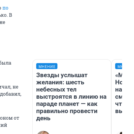
о
по
ко. В
не
 была
МНЕНИЕ
МНЕНИ
Звезды услышат
«Мы в
желания: шесть
Нолан
ичал, не
небесных тел
настр
добавил,
выстроятся в линию на
смотр
параде планет — как
чтобы
правильно провести
выгля
день
коном от
лий