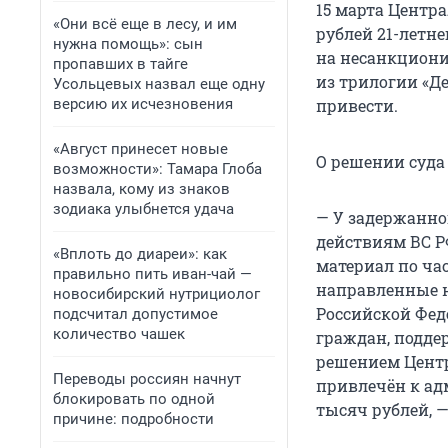
15 марта Центр
«Они всё еще в лесу, и им
рублей 21-летн
нужна помощь»: сын
на несанкциони
пропавших в тайге
из трилогии «Д
Усольцевых назвал еще одну
версию их исчезновения
привести.
«Август принесет новые
О решении суда 
возможности»: Тамара Глоба
назвала, кому из знаков
зодиака улыбнется удача
— У задержанно
действиям ВС Р
«Вплоть до диареи»: как
материал по час
правильно пить иван-чай —
направленные 
новосибирский нутрициолог
Российской Фед
подсчитал допустимое
количество чашек
граждан, подде
решением Центр
Переводы россиян начнут
привлечён к ад
блокировать по одной
тысяч рублей, —
причине: подробности