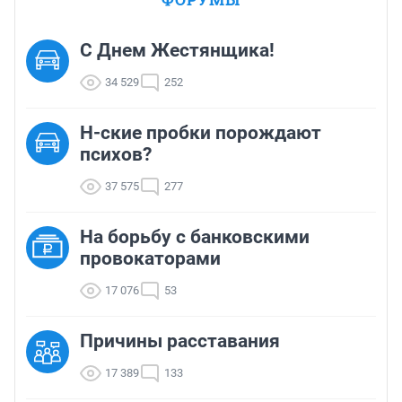
С Днем Жестянщика!
34 529
252
Н-ские пробки порождают
психов?
37 575
277
На борьбу с банковскими
провокаторами
17 076
53
Причины расставания
17 389
133