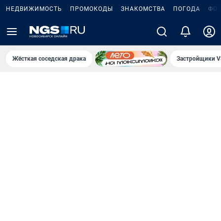
НЕДВИЖИМОСТЬ
ПРОМОКОДЫ
ЗНАКОМСТВА
ПОГОДА
ФО
Жёсткая соседская драка
Застройщики V