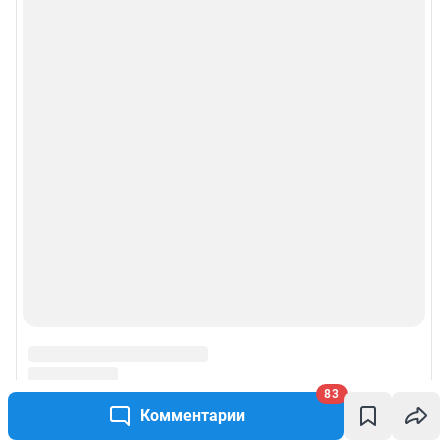
Веб-портал распространяется в виде интернет-сервиса, специальные
действия по установке на стороне пользователя не требуются
Политика использования cookies
Рекомендательные системы
Пользовательское соглашение сервиса «Подписка без баннерной
рекламы»
© ООО «Интернет Технологии»
83
Комментарии