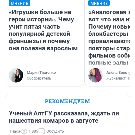
МНЕНИЕ
МНЕНИЕ
«Игрушки больше не
«Аналоговая ж
герои истории». Чему
вот что нам ну
учит пятая часть
Почему новые
популярной детской
блокбастеры
франшизы и почему
проваливаются,
она полезна взрослым
повторы стары
фильмов соби
полные залы
Мария Тищенко
Алёна Золотух
Обозреватель
Журналист НГС
РЕКОМЕНДУЕМ
Ученый АлтГУ рассказала, ждать ли
нашествия комаров в августе
4 часа
1 885
Обсудить