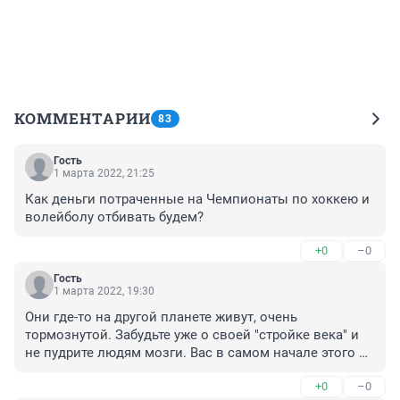
КОММЕНТАРИИ
83
Гость
1 марта 2022, 21:25
Как деньги потраченные на Чемпионаты по хоккею и 
волейболу отбивать будем?
+0
–0
Гость
1 марта 2022, 19:30
Они где-то на другой планете живут, очень 
тормознутой. Забудьте уже о своей "стройке века" и 
не пудрите людям мозги. Вас в самом начале этого 
строительства предупреждали - не разрушайте то, что 
+0
–0
было создано до вас более умными и социально 