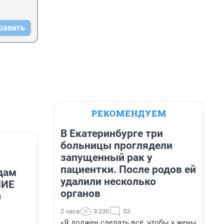
равить
РЕКОМЕНДУЕМ
В Екатеринбурге три
больницы проглядели
запущенный рак у
пациентки. После родов ей
дам
удалили несколько
НИЕ
органов
)
2 часа
9 230
53
«Я должен сделать всё, чтобы у жены