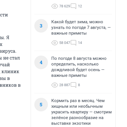
78 629
12
асти
Какой будет зима, можно
3
узнать по погоде 7 августа, —
важные приметы
ы. Я
58 047
14
х
вируса.
 не стал
По погоде 8 августа можно
4
определить, насколько
учай
дождливой будет осень —
д клиник
важные приметы
вы в
авников в
28 887
8
Кормить раз в месяц. Чем
5
хищным или необычным
украсить квартиру — смотрим
зелёное разнообразие на
выставке экзотики