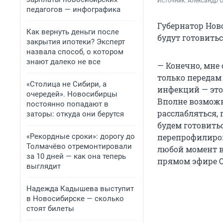
Источник: 
Александр 
педагогов — инфографика
Губернатор Нов
Как вернуть деньги после
будут готовить
закрытия ипотеки? Эксперт
назвала способ, о котором
знают далеко не все
— Конечно, мне 
только передам
«Столица не Сибири, а
инфекций — это,
очередей». Новосибирцы
Вполне возможно
постоянно попадают в
расслабляться, 
заторы: откуда они берутся
будем готовить
«Рекордные сроки»: дорогу до
перепрофилиров
Толмачёво отремонтировали
любой момент в
за 10 дней — как она теперь
прямом эфире О
выглядит
Надежда Кадышева выступит
в Новосибирске — сколько
стоят билеты