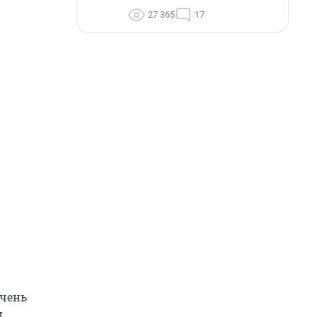
27 365
17
очень
и