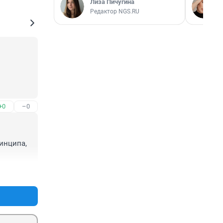
Лиза Пичугина
Редактор NGS.RU
+0
–0
инципа, 
+0
–0