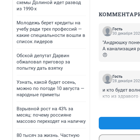
схемы Долиной идет развод
из 1990-х
КОММЕНТАР
Молодежь берет кредиты на
учебу ради трех профессий —
Гость
30 декабря 202
какие специальности вошли в
список лидеров
"Андрюшку понесл
А канализация ра
😠
Обской депутат Дарвин
обжаловал приговор за
попытку дать взятку
Гость
28 декабря 202
Узнать, какой будет осень,
можно по погоде 10 августа —
и кто будет волн
народные приметы
кто из здравого
Взрывной рост на 43% за
месяц: почему россияне
массово переходят на наличку
80 тысяч за жизнь. Частную