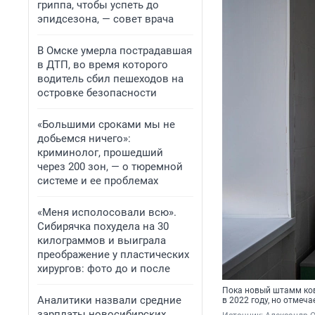
гриппа, чтобы успеть до
эпидсезона, — совет врача
В Омске умерла пострадавшая
в ДТП, во время которого
водитель сбил пешеходов на
островке безопасности
«Большими сроками мы не
добьемся ничего»:
криминолог, прошедший
через 200 зон, — о тюремной
системе и ее проблемах
«Меня исполосовали всю».
Сибирячка похудела на 30
килограммов и выиграла
преображение у пластических
хирургов: фото до и после
Пока новый штамм ков
Аналитики назвали средние
в 2022 году, но отмеча
зарплаты новосибирских