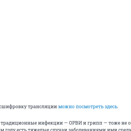
сшифровку трансляции
можно посмотреть здесь
.
о традиционные инфекции — ОРВИ и грипп — тоже не 
ом году есть тяжелые случаи заболеваниями ими сред