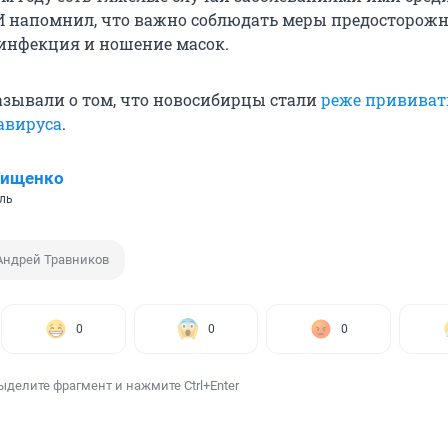
И напомнил, что важно соблюдать меры предосторожн
инфекция и ношение масок.
азывали о том, что новосибирцы стали
реже прививат
авируса
.
Тищенко
ль
Андрей Травников
0
0
0
ыделите фрагмент и нажмите Ctrl+Enter