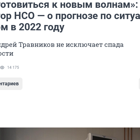
готовиться к новым волнам»:
ор НСО — о прогнозе по ситу
м в 2022 году
дрей Травников не исключает спада
ости
14 175
нтариев