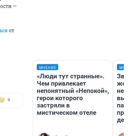
ости —
ься
от
МНЕНИЕ
МНЕНИ
«Люди тут странные».
Звезд
Чем привлекает
желан
непонятный «Непокой»,
небес
герои которого
выстр
0
застряли в
парад
мистическом отеле
прави
день