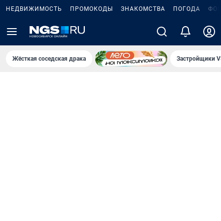
НЕДВИЖИМОСТЬ
ПРОМОКОДЫ
ЗНАКОМСТВА
ПОГОДА
ФО
Жёсткая соседская драка
Застройщики V