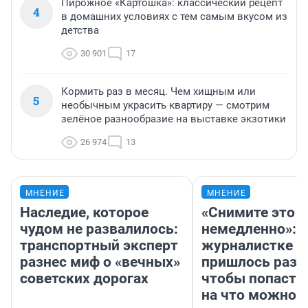
Пирожное «Картошка»: классический рецепт
4
в домашних условиях с тем самым вкусом из
детства
30 901
17
Кормить раз в месяц. Чем хищным или
5
необычным украсить квартиру — смотрим
зелёное разнообразие на выставке экзотики
26 974
13
МНЕНИЕ
МНЕНИЕ
Наследие, которое
«Снимите это
чудом не развалилось:
немедленно»:
транспортный эксперт
журналистке Н
разнес миф о «вечных»
пришлось разд
советских дорогах
чтобы попасть 
на что можно 