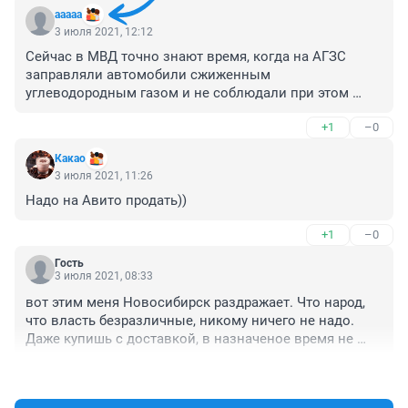
aaaaa
3 июля 2021, 12:12
Сейчас в МВД точно знают время, когда на АГЗС 
заправляли автомобили сжиженным 
углеводородным газом и не соблюдали при этом 
правил безопасности .тоесть хотят все стрелки 
+1
–0
перевести на заправщика 66 лет .который в 
путинской России вынужден работать чтоб не 
Какао
сдохнуть с голода на пенсии
3 июля 2021, 11:26
Надо на Авито продать))
+1
–0
Гость
3 июля 2021, 08:33
вот этим меня Новосибирск раздражает. Что народ, 
что власть безразличные, никому ничего не надо. 
Даже купишь с доставкой, в назначеное время не 
привезут. Захочешь что-нибудь заказать или 
+1
–0
забронировать, тоже самое. Плюнешь, потом 
удивляются, как будто так и надо.