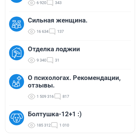
6 920
343
Сильная женщина.
16 634
137
Отделка лоджии
9 340
31
О психологах. Рекомендации,
отзывы.
1 509 316
817
Болтушка-12+1 :)
185 312
1 010