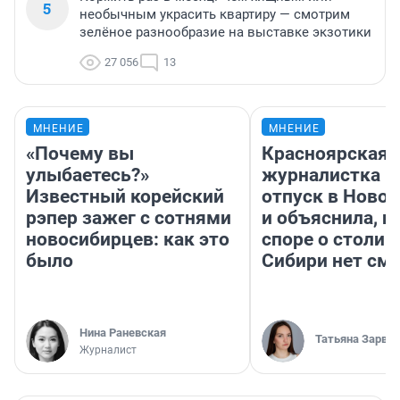
5
необычным украсить квартиру — смотрим
зелёное разнообразие на выставке экзотики
27 056
13
МНЕНИЕ
МНЕНИЕ
«Почему вы
Красноярская
улыбаетесь?»
журналистка п
Известный корейский
отпуск в Ново
рэпер зажег с сотнями
и объяснила, п
новосибирцев: как это
споре о столиц
было
Сибири нет см
Нина Раневская
Татьяна Зарва
Журналист