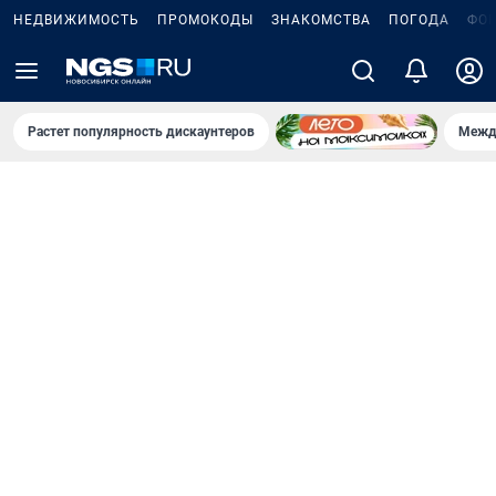
НЕДВИЖИМОСТЬ
ПРОМОКОДЫ
ЗНАКОМСТВА
ПОГОДА
ФО
Растет популярность дискаунтеров
Межд