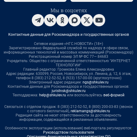
Мы в соцсетях
Контактные данные для Роскомнадзора и государственных органов
Сетевое издание «НГС.НОВОСТИ» (18+)
Зарегистрировано Федеральной службой по надзору в сфере связи,
информационных технологий и массовых коммуникаций (Роскомнадзор)
Регистрационный номер ЭЛ № ФС 77— 84683
Учредитель: Общество с ограниченной ответственностью "ИНТЕРНЕТ
ТЕХНОЛОГИИ"
Главный редактор: Громкова Елена Александровна
Адрес редакции: 630099, Россия, Новосибирск, ул. Ленина, д. 12, 6 этаж,
телефон 8 (383) 212-52-52, 8 (923) 157-00-00 (круглосуточно)
Электронный адрес редакции:
ngs@shkulev.ru
Контактные данные для Роскомнадзора и государственных органов:
juristnsk@shkulev.ru
Техподдержка:
help@shkulev.ru
или воспользуйтесь
веб-формой
Связаться с отделом продаж: 8 (383) 212-52-52, 8 (800) 200-03-83 (звонок
с сотового бесплатный),
reklamangs@shkulev.ru
Редакция сайта не несет ответственности за достоверность
информации, содержащейся в рекламных объявлениях.
Особенности эксплуатации (использования) веб-портала регулируются:
Руководством пользователя
Описанием функциональных характеристик ПО