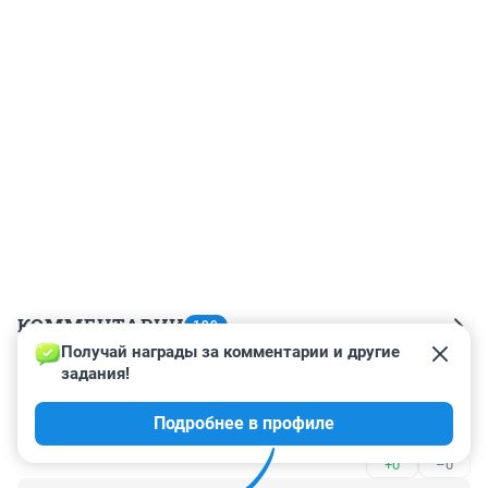
КОММЕНТАРИИ
199
Получай награды за комментарии и другие 
задания!
Гость
20 июня 2021, 11:38
Подробнее в профиле
Согласна полностью
+0
–0