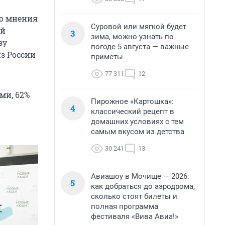
го мнения
Суровой или мягкой будет
ой
3
зима, можно узнать по
зу
погоде 5 августа — важные
из России
приметы
77 311
12
ми, 62%
Пирожное «Картошка»:
4
классический рецепт в
домашних условиях с тем
самым вкусом из детства
30 241
13
Авиашоу в Мочище — 2026:
5
как добраться до аэродрома,
сколько стоят билеты и
полная программа
фестиваля «Вива Авиа!»