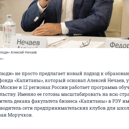
люди» Алексей Нечаев
и»
люди» не просто предлагает новый подход к образова
фонда «Капитаны», который основал Алексей Нечаев, 
 Москве и 12 регионах России работает программа обу
ьству. Именно ее готовы масштабировать на всю стра
тель декана факультета бизнеса «Капитаны» в РЭУ им. 
оводитель сети предпринимательских клубов для шко
ван Моручков.