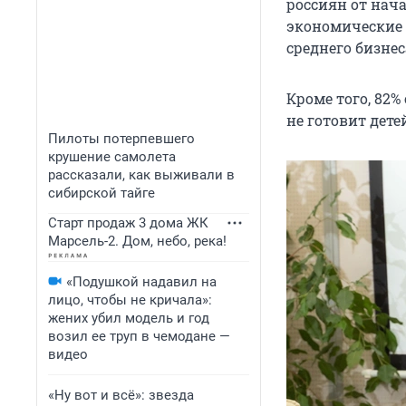
россиян от нача
экономические 
среднего бизне
Кроме того, 82
не готовит дете
Пилоты потерпевшего
крушение самолета
рассказали, как выживали в
сибирской тайге
Старт продаж 3 дома ЖК
Марсель-2. Дом, небо, река!
«Подушкой надавил на
лицо, чтобы не кричала»:
жених убил модель и год
возил ее труп в чемодане —
видео
«Ну вот и всё»: звезда