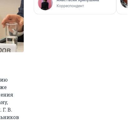
Корреспондент
нию
уже
чения
ну,
Г. В.
льников