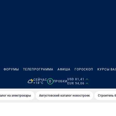
ФОРУМЫ
ТЕЛЕПРОГРАММА
АФИША
ГОРОСКОП
КУРСЫ ВА
USD 81,41
СЕЙЧАС
0
ПРОБКИ
+18°C
EUR 94,06
алог на электрокары
Августовский каталог новостроек
Строитель б