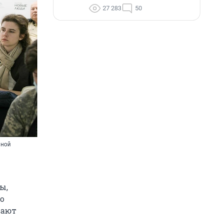
27 283
50
ьной
ы,
о
вают