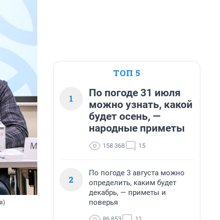
ТОП 5
По погоде 31 июля
1
можно узнать, какой
будет осень, —
народные приметы
158 368
15
По погоде 3 августа можно
2
определить, каким будет
декабрь, — приметы и
поверья
а)
86 853
11