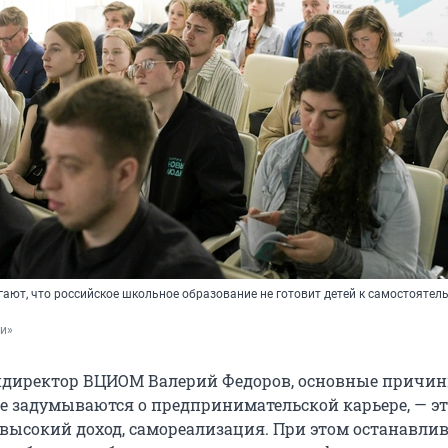
ают, что российское школьное образование не готовит детей к самостоятел
и»
ндиректор ВЦИОМ Валерий Федоров, основные причин
е задумываются о предпринимательской карьере, — эт
 высокий доход, самореализация. При этом останавли