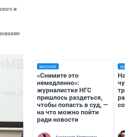
лого и
азование
МНЕНИЕ
МНЕНИ
«Снимите это
Насле
немедленно»:
чудом
журналистке НГС
транс
пришлось раздеться,
разне
чтобы попасть в суд, —
совет
на что можно пойти
ради новости
Анастасия Хрипушина