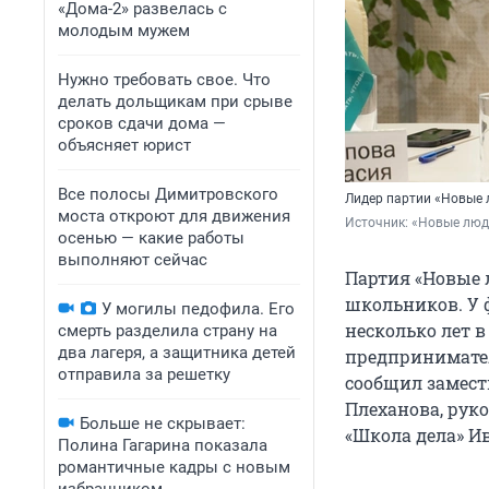
«Дома-2» развелась с
молодым мужем
Нужно требовать свое. Что
делать дольщикам при срыве
сроков сдачи дома —
объясняет юрист
Все полосы Димитровского
Лидер партии «Новые 
моста откроют для движения
Источник: 
«Новые люд
осенью — какие работы
выполняют сейчас
Партия «Новые 
школьников. У 
У могилы педофила. Его
несколько лет в
смерть разделила страну на
два лагеря, а защитника детей
предпринимател
отправила за решетку
сообщил замести
Плеханова, рук
Больше не скрывает:
«Школа дела» И
Полина Гагарина показала
романтичные кадры с новым