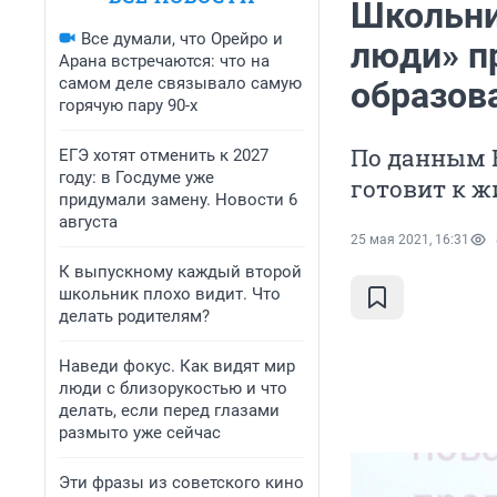
Школьни
Все думали, что Орейро и
люди» п
Арана встречаются: что на
самом деле связывало самую
образов
горячую пару 90-х
По данным В
ЕГЭ хотят отменить к 2027
году: в Госдуме уже
готовит к ж
придумали замену. Новости 6
августа
25 мая 2021, 16:31
К выпускному каждый второй
школьник плохо видит. Что
делать родителям?
Наведи фокус. Как видят мир
люди с близорукостью и что
делать, если перед глазами
размыто уже сейчас
Эти фразы из советского кино