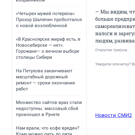
избранником
— Мы видим, что
«Четырех мужей потеряла»:
больше предпри
Прохор Шаляпин проболтался
о новой возлюбленной
самореализовать
налоги и зарег
«В Красноярске жираф есть, в
людям, развив
Новосибирске — нет».
Открытая трибуна.
Горожане— о вечном выборе
столицы Сибири
Увидели опечатку? В
На Петухова заканчивают
масштабный дорожный
ремонт — сроки окончания
работ
Множество сайтов враз стали
недоступны: массовый сбой
произошел в Рунете
Новости СМИ2
Нам врали, что кофе вреден?
Кому можно пить до пяти