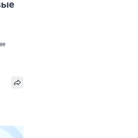
вые
не