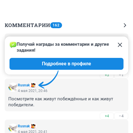
КОММЕНТАРИИ
162
Гость
5 мая 2021, 00:23
Получай награды за комментарии и другие 
задания!
Выплаты ветеранам ко Дню Победы:

• Узбекистан: ₽86 тыс.

Подробнее в профиле
• Казахстан: ₽175 тыс.

• Россия: ₽10 тыс.

+3
–1
На разгон облаков, чтобы Путин покрасовался на 
параде, потратят ₽417 млн.

Rusnak
И это не оскорбление и не преступление.
4 мая 2021, 20:46
Посмотрите как живут побеждённые и как живут 
победители.
+4
–4
Rusnak
4 мая 2021, 20:41