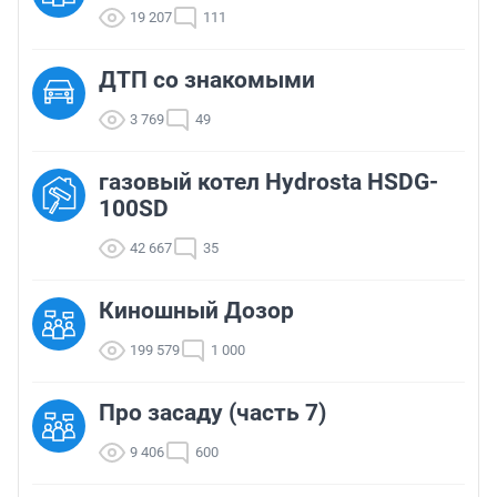
19 207
111
ДТП со знакомыми
3 769
49
газовый котел Hydrosta HSDG-
100SD
42 667
35
Киношный Дозор
199 579
1 000
Про засаду (часть 7)
9 406
600