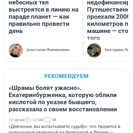
небесных тел
недофинансиро
выстроятся в линию на
Путешественн
параде планет — как
проехали 2000
правильно провести
километров по 
день
машине — стои
того
Анастасия Филимонова
Екатерина Лит
РЕКОМЕНДУЕМ
«Шрамы болят ужасно».
Екатеринбурженка, которую облили
кислотой по указке бывшего,
рассказала о своем восстановлении
12 часов
12 042
58
«Девчонки, вы испытываете судьбу»: что творится в
подпольной рюмочной на Березовой в Рязани —