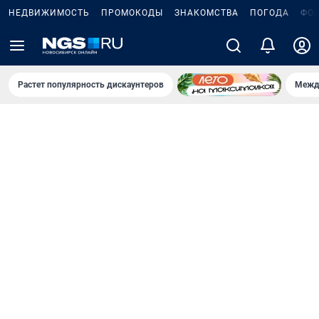
НЕДВИЖИМОСТЬ
ПРОМОКОДЫ
ЗНАКОМСТВА
ПОГОДА
ФО
Растет популярность дискаунтеров
Межд