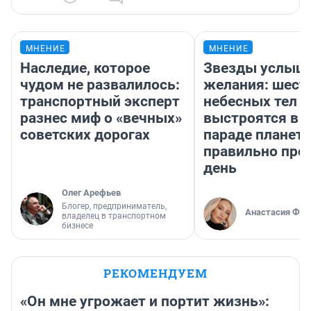
МНЕНИЕ
МНЕНИЕ
Наследие, которое
Звезды услыш
чудом не развалилось:
желания: шест
транспортный эксперт
небесных тел
разнес миф о «вечных»
выстроятся в 
советских дорогах
параде планет 
правильно про
день
Олег Арефьев
Блогер, предприниматель,
Анастасия Фил
владелец в транспортном
бизнесе
РЕКОМЕНДУЕМ
«Он мне угрожает и портит жизнь»: