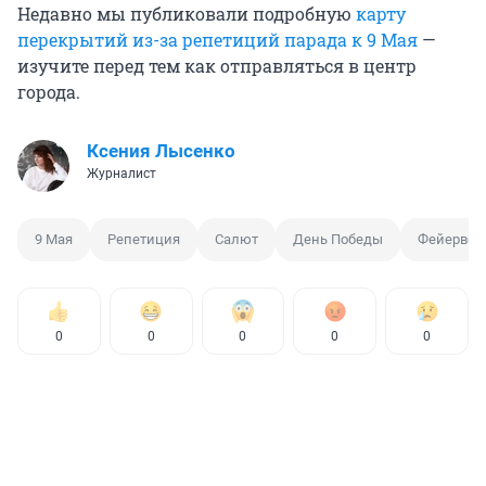
Недавно мы публиковали подробную
карту
перекрытий из-за репетиций парада к 9 Мая
—
изучите перед тем как отправляться в центр
города.
Ксения Лысенко
Журналист
9 Мая
Репетиция
Салют
День Победы
Фейервер
0
0
0
0
0