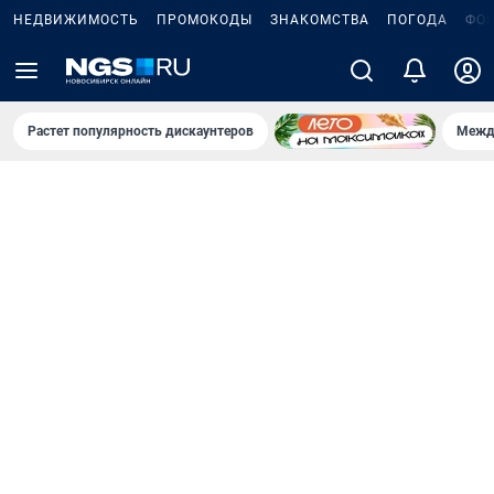
НЕДВИЖИМОСТЬ
ПРОМОКОДЫ
ЗНАКОМСТВА
ПОГОДА
ФО
Растет популярность дискаунтеров
Межд