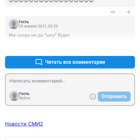
😎😎😎😎😎😎😎😎😎😎😎😎😎😎😎😎😎
+0
–0
Гость
29 апреля 2021, 05:29
Им скоро не до "шоу" будет.
+0
–0
Читать все комментарии
Гость
Отправить
Войти
Новости СМИ2