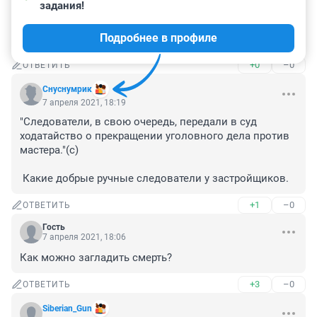
задания!
А по-вашему мастер должен ходить за каждым 
разгильдяем и смотреть, чтобы с дитячкой 40-50 лет 
Подробнее в профиле
ничего не случилось?
+0
–0
ОТВЕТИТЬ
Снуснумрик
7 апреля 2021, 18:19
"Следователи, в свою очередь, передали в суд 
ходатайство о прекращении уголовного дела против 
мастера."(с)

 Какие добрые ручные следователи у застройщиков.
+1
–0
ОТВЕТИТЬ
Гость
7 апреля 2021, 18:06
Как можно загладить смерть?
+3
–0
ОТВЕТИТЬ
Siberian_Gun