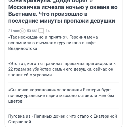
«Она крикнула: „Дядя Боря!“»
Москвичка исчезла ночью у океана во
Вьетнаме. Что произошло в
последние минуты пропажи девушки
21 час
53 661
14
«Так неожиданно и приятно». Героиня мема
вспомнила о съемках с гуру пикапа в кафе
Владивостока
«Это тот, кого ты травила»: прикамца приговорили к
22 годам за убийство семьи его девушки, сейчас он
звонит ей с угрозами
«Сыночки-корзиночки» заполонили Екатеринбург:
почему уральские парни массово оставили жен без
цветов
Пуговка из «Папиных дочек»: что стало с Екатериной
Старшовой