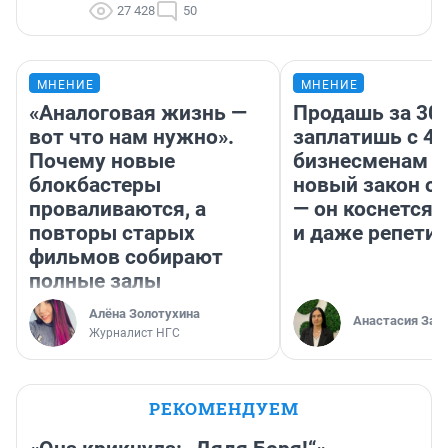
27 428
50
МНЕНИЕ
МНЕНИЕ
«Аналоговая жизнь —
Продашь за 300
вот что нам нужно».
заплатишь с 40
Почему новые
бизнесменам г
блокбастеры
новый закон о 
проваливаются, а
— он коснется 
повторы старых
и даже репети
фильмов собирают
полные залы
Алёна Золотухина
Анастасия Зав
Журналист НГС
РЕКОМЕНДУЕМ