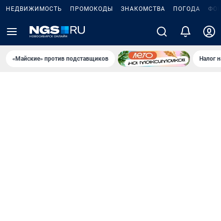
НЕДВИЖИМОСТЬ
ПРОМОКОДЫ
ЗНАКОМСТВА
ПОГОДА
ФО
«Майские» против подставщиков
Налог 