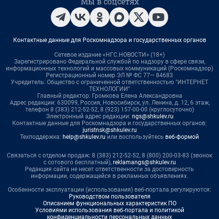
Мы в соцсетях
Контактные данные для Роскомнадзора и государственных органов
Сетевое издание «НГС.НОВОСТИ» (18+)
Зарегистрировано Федеральной службой по надзору в сфере связи,
информационных технологий и массовых коммуникаций (Роскомнадзор)
Регистрационный номер ЭЛ № ФС 77— 84683
Учредитель: Общество с ограниченной ответственностью "ИНТЕРНЕТ
ТЕХНОЛОГИИ"
Главный редактор: Громкова Елена Александровна
Адрес редакции: 630099, Россия, Новосибирск, ул. Ленина, д. 12, 6 этаж,
телефон 8 (383) 212-52-52, 8 (923) 157-00-00 (круглосуточно)
Электронный адрес редакции:
ngs@shkulev.ru
Контактные данные для Роскомнадзора и государственных органов:
juristnsk@shkulev.ru
Техподдержка:
help@shkulev.ru
или воспользуйтесь
веб-формой
Связаться с отделом продаж: 8 (383) 212-52-52, 8 (800) 200-03-83 (звонок
с сотового бесплатный),
reklamangs@shkulev.ru
Редакция сайта не несет ответственности за достоверность
информации, содержащейся в рекламных объявлениях.
Особенности эксплуатации (использования) веб-портала регулируются:
Руководством пользователя
Описанием функциональных характеристик ПО
Условиями использования веб-портала и политикой
конфиденциальности персональных данных