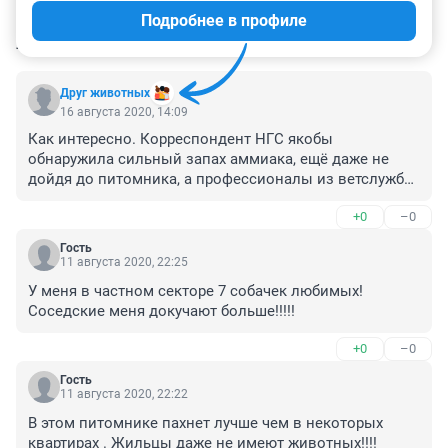
Подробнее в профиле
КОММЕНТАРИИ
107
Друг животных
16 августа 2020, 14:09
Как интересно. Корреспондент НГС якобы 
обнаружила сильный запах аммиака, ещё даже не 
дойдя до питомника, а профессионалы из ветслужбы 
14 часов лазили везде и ничего не почуяли.

+0
–0
Интересно, кто это тут с хитрой рыжей мордой 
Гость
пытается помочь скандальной соседке портить 
11 августа 2020, 22:25
жизнь владелице питомника, публикуя 
У меня в частном секторе 7 собачек любимых! 
недостоверные сведения?
Соседские меня докучают больше!!!!!
+0
–0
Гость
11 августа 2020, 22:22
В этом питомнике пахнет лучше чем в некоторых 
квартирах . Жильцы даже не имеют животных!!!! 