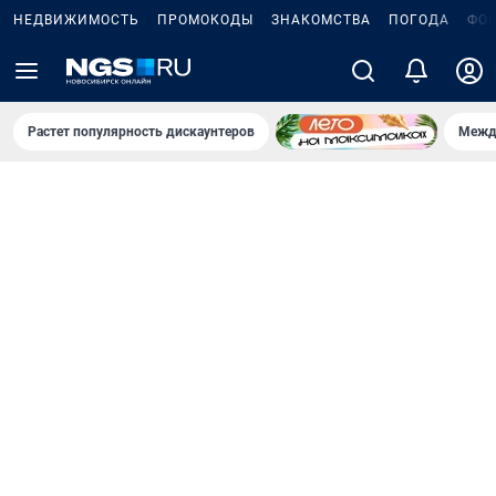
НЕДВИЖИМОСТЬ
ПРОМОКОДЫ
ЗНАКОМСТВА
ПОГОДА
ФО
Растет популярность дискаунтеров
Межд