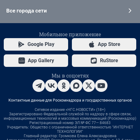
Все города сети
Мобильное приложение
Google Play
App Store
App Gallery
RuStore
Мы в соцсетях
Контактные данные для Роскомнадзора и государственных органов
Сетевое издание «НГС.НОВОСТИ» (18+)
Зарегистрировано Федеральной службой по надзору в сфере связи,
информационных технологий и массовых коммуникаций (Роскомнадзор)
Регистрационный номер ЭЛ № ФС 77— 84683
Учредитель: Общество с ограниченной ответственностью "ИНТЕРНЕТ
ТЕХНОЛОГИИ"
Главный редактор: Громкова Елена Александровна