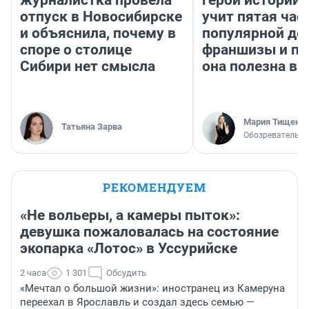
отпуск в Новосибирске
учит пятая час
и объяснила, почему в
популярной де
споре о столице
франшизы и п
Сибири нет смысла
она полезна в
Мария Тищенк
Татьяна Зарва
Обозреватель
РЕКОМЕНДУЕМ
«Не вольеры, а камеры пыток»:
девушка пожаловалась на состояние
экопарка «Лотос» в Уссурийске
2 часа
1 301
Обсудить
«Мечтал о большой жизни»: иностранец из Камеруна
переехал в Ярославль и создал здесь семью —