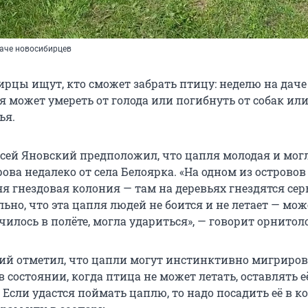
аче новосибирцев
ирцы ищут, кто сможет забрать птицу: неделю на даче
ля может умереть от голода или погибнуть от собак ил
ья.
сей Яновский предположил, что цапля молодая и мог
рова недалеко от села Белоярка. «На одном из островов
я гнездовая колония — там на деревьях гнездятся се
ьно, что эта цапля людей не боится и не летает — мож
училось в полёте, могла удариться», — говорит орнитоло
ий отметил, что цапли могут инстинктивно мигриров
в состоянии, когда птица не может летать, оставлять е
 Если удастся поймать цаплю, то надо посадить её в к