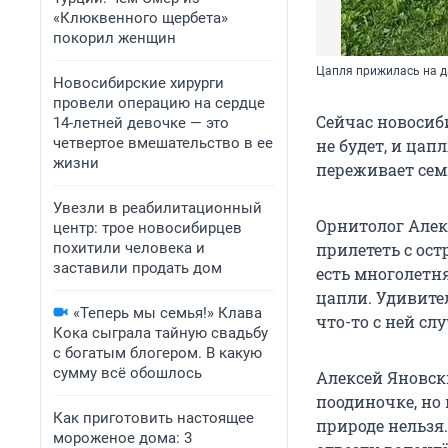
«Клюквенного щербета»
покорил женщин
Цапля прижилась на д
Новосибирские хирурги
провели операцию на сердце
Сейчас новосиб
14-летней девочке — это
четвертое вмешательство в ее
не будет, и цап
жизни
переживает сем
Увезли в реабилитационный
Орнитолог Алек
центр: трое новосибирцев
похитили человека и
прилететь с ост
заставили продать дом
есть многолетня
цапли. Удивител
«Теперь мы семья!» Клава
что-то с ней сл
Кока сыграла тайную свадьбу
с богатым блогером. В какую
сумму всё обошлось
Алексей Яновск
поодиночке, но 
Как приготовить настоящее
природе нельзя.
мороженое дома: 3