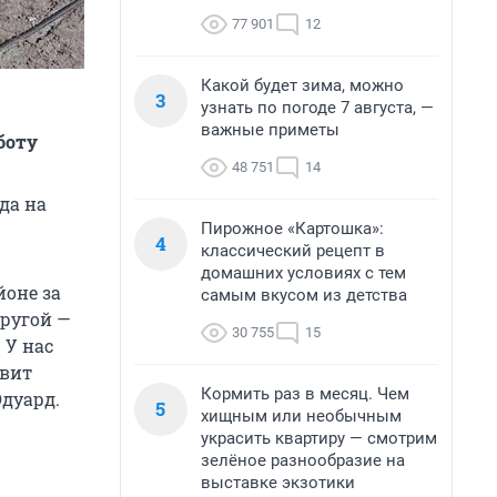
77 901
12
Какой будет зима, можно
3
узнать по погоде 7 августа, —
важные приметы
боту
48 751
14
да на
Пирожное «Картошка»:
4
классический рецепт в
домашних условиях с тем
йоне за
самым вкусом из детства
другой —
30 755
15
 У нас
овит
Кормить раз в месяц. Чем
Эдуард.
5
хищным или необычным
украсить квартиру — смотрим
зелёное разнообразие на
выставке экзотики