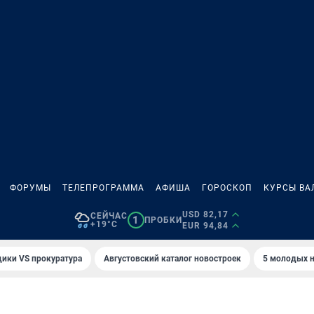
ФОРУМЫ
ТЕЛЕПРОГРАММА
АФИША
ГОРОСКОП
КУРСЫ ВА
USD 82,17
СЕЙЧАС
1
ПРОБКИ
+19°C
EUR 94,84
ики VS прокуратура
Августовский каталог новостроек
5 молодых н