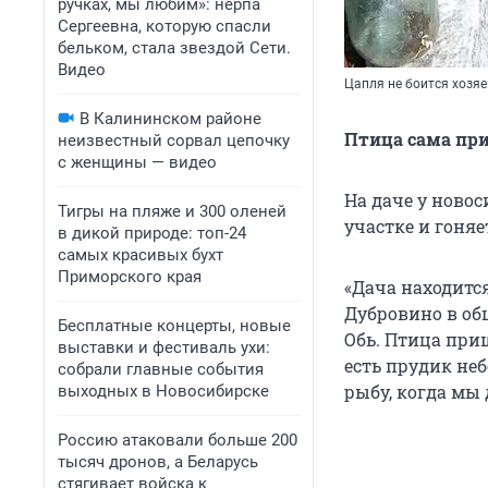
ручках, мы любим»: нерпа
Сергеевна, которую спасли
бельком, стала звездой Сети.
Видео
Цапля не боится хозяе
В Калининском районе
Птица сама пр
неизвестный сорвал цепочку
с женщины — видео
На даче у новос
Тигры на пляже и 300 оленей
участке и гоняе
в дикой природе: топ-24
самых красивых бухт
Приморского края
«Дача находитс
Дубровино в общ
Бесплатные концерты, новые
Обь. Птица приш
выставки и фестиваль ухи:
есть прудик не
собрали главные события
рыбу, когда мы 
выходных в Новосибирске
Россию атаковали больше 200
тысяч дронов, а Беларусь
стягивает войска к