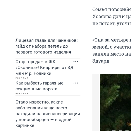
Семья новосиби
Хозяева дачи ц
не летает, уточ
«Она за четыре 
Лицевая гладь для чайников:
гайд от набора петель до
женой, с участк
первого готового изделия
заняла место на
Эдуард.
Старт продаж в ЖК
«Околица»! Квартиры от 3,9
млн ₽ р. Родники
Как выбрать гаражные
секционные ворота
Стало известно, какие
заболевания чаще всего
находили на диспансеризации
у новосибирцев — в одной
картинке