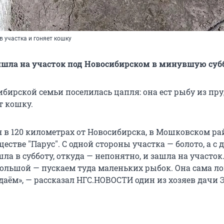
в участка и гоняет кошку
ишла на участок под Новосибирском в минувшую суб
ибирской семьи поселилась цапля: она ест рыбу из пру
т кошку.
я в 120 километрах от Новосибирска, в Мошковском ра
естве "Парус". С одной стороны участка — болото, а с 
ла в субботу, откуда — непонятно, и зашла на участок.
большой — пускаем туда маленьких рыбок. Она сама л
даём», — рассказал НГС.НОВОСТИ один из хозяев дачи 