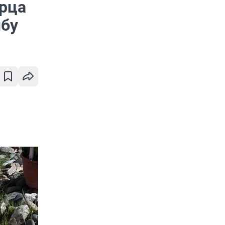
ирца
ыбу