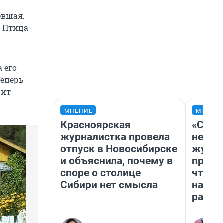
евшая.
. Птица
 его
Теперь
рит
МНЕНИЕ
МНЕНИ
Красноярская
«Сним
журналистка провела
немед
отпуск в Новосибирске
журна
и объяснила, почему в
пришл
споре о столице
чтобы
Сибири нет смысла
на чт
ради 