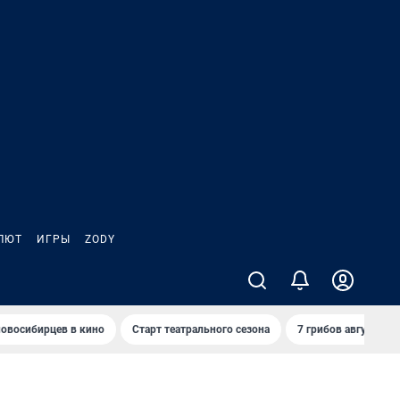
ЛЮТ
ИГРЫ
ZODY
овосибирцев в кино
Старт театрального сезона
7 грибов августа