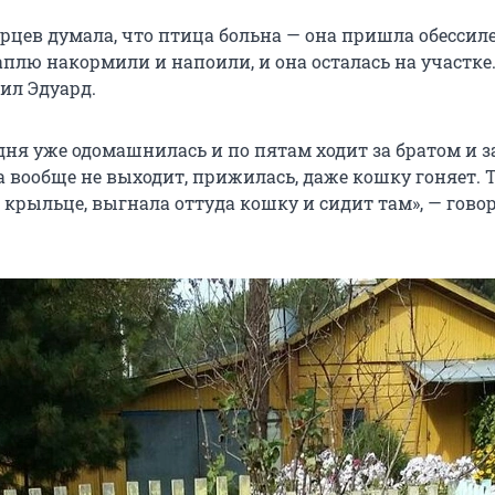
рцев думала, что птица больна — она пришла обессил
аплю накормили и напоили, и она осталась на участке
нил Эдуард.
дня уже одомашнилась и по пятам ходит за братом и за
а вообще не выходит, прижилась, даже кошку гоняет. 
 крыльце, выгнала оттуда кошку и сидит там», — гово