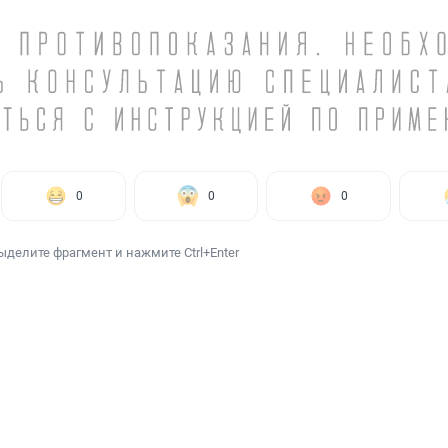
0
0
0
ыделите фрагмент и нажмите Ctrl+Enter