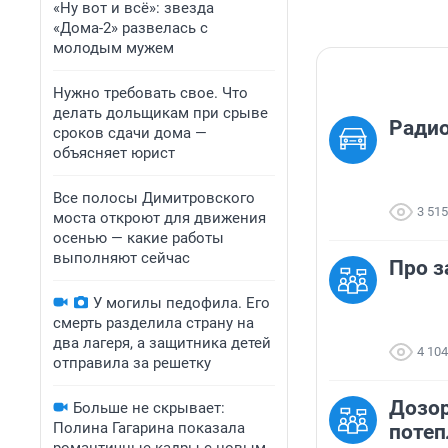
«Ну вот и всё»: звезда
«Дома-2» развелась с
молодым мужем
Нужно требовать свое. Что
делать дольщикам при срыве
Ради
сроков сдачи дома —
объясняет юрист
Все полосы Димитровского
3 515
моста откроют для движения
осенью — какие работы
выполняют сейчас
Про з
У могилы педофила. Его
смерть разделила страну на
два лагеря, а защитника детей
4 104
отправила за решетку
Дозор
Больше не скрывает:
Полина Гагарина показала
потеп