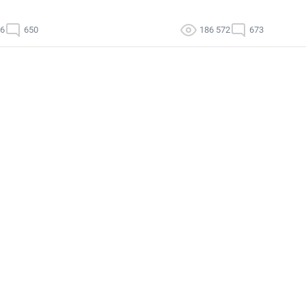
06
650
186 572
673