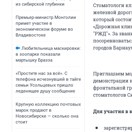
из сибирской глубинки
Стоматологи кл
железной дорог
Премьер‑министр Монголии
который состои
примет участие в
«Дорожная клин
экономическом форуме во
"РЖД"». За зва
Владивостоке
посоревноватьс
городов Барнаул
Любительница маскировки:
в зоопарке показали
мартышку Бразза
Приглашаем мод
«Простите нас за всё». С
телефона исчезнувшей в тайге
демонстрации н
семьи Усольцевых пришло
фронтальной гр
леденящее душу сообщение
стоматологов С
Крупную коллекцию почтовых
марок продают в
Для участия в 
Новосибирске — сколько она
стоит
зарегистри