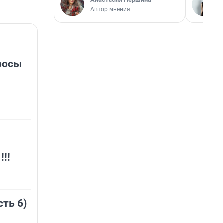
Автор мнения
росы
!!
сть 6)