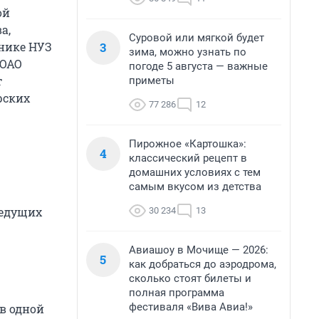
ой
а,
Суровой или мягкой будет
3
инике НУЗ
зима, можно узнать по
 ОАО
погоде 5 августа — важные
т
приметы
рских
77 286
12
Пирожное «Картошка»:
4
классический рецепт в
домашних условиях с тем
самым вкусом из детства
ведущих
30 234
13
Авиашоу в Мочище — 2026:
5
как добраться до аэродрома,
сколько стоят билеты и
полная программа
фестиваля «Вива Авиа!»
в одной