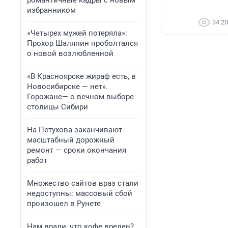
романтичные кадры с новым
избранником
34 2
«Четырех мужей потеряла»:
Прохор Шаляпин проболтался
о новой возлюбленной
«В Красноярске жираф есть, в
Новосибирске — нет».
Горожане— о вечном выборе
столицы Сибири
На Петухова заканчивают
масштабный дорожный
ремонт — сроки окончания
работ
Множество сайтов враз стали
недоступны: массовый сбой
произошел в Рунете
Нам врали, что кофе вреден?