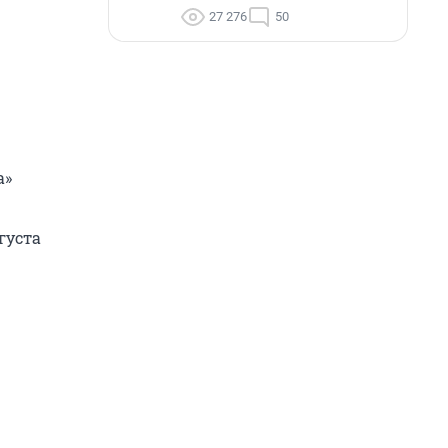
27 276
50
а»
вгуста