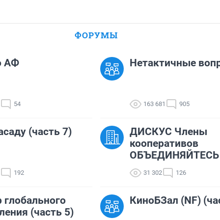
ФОРУМЫ
о АФ
Нетактичные воп
54
163 681
905
асаду (часть 7)
ДИСКУС Члены
кооперативов
ОБЪЕДИНЯЙТЕСЬ !
192
31 302
126
 глобального
КиноБЗал (NF) (ча
ления (часть 5)