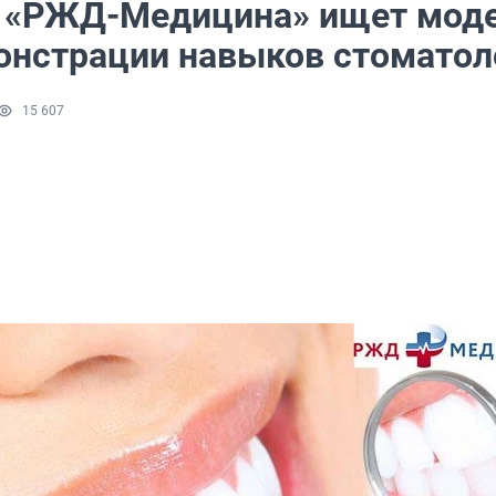
 «РЖД-Медицина» ищет мод
онстрации навыков стоматол
15 607