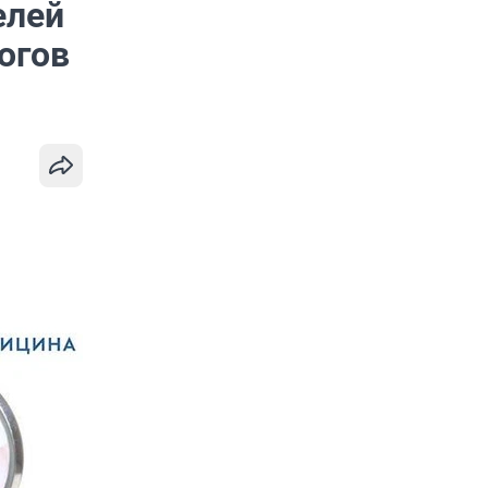
елей
огов