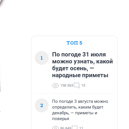
ТОП 5
По погоде 31 июля
1
можно узнать, какой
будет осень, —
народные приметы
158 363
15
По погоде 3 августа можно
2
определить, каким будет
е
декабрь, — приметы и
поверья
86 849
11