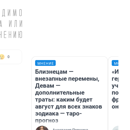
0
МНЕНИЕ
МНЕНИ
Близнецам —
«Игру
внезапные перемены,
герои
Девам —
учит 
дополнительные
попул
траты: каким будет
франш
август для всех знаков
она п
зодиака — таро-
прогноз
Анастасия Першина