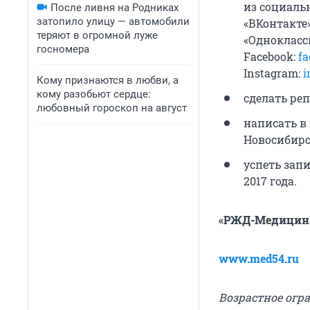
из социальн
После ливня на Родниках
затопило улицу — автомобили
«ВКонтакте»
теряют в огромной луже
«Однокласс
госномера
Facebook:
f
Instagram:
i
Кому признаются в любви, а
кому разобьют сердце:
сделать реп
любовный гороскоп на август
написать в
Новосибирс
успеть запи
2017 года.
«РЖД-Медицина
www.med54.ru
Возрастное огра