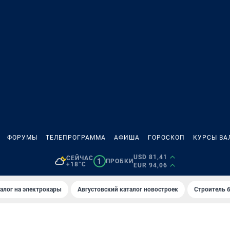
ФОРУМЫ
ТЕЛЕПРОГРАММА
АФИША
ГОРОСКОП
КУРСЫ ВА
USD 81,41
СЕЙЧАС
1
ПРОБКИ
+18°C
EUR 94,06
алог на электрокары
Августовский каталог новостроек
Строитель б