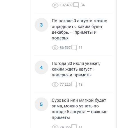
137 439
34
По погоде 3 августа можно
3
определить, каким будет
декабрь, — приметы и
поверья
86 567
11
Погода 30 июля укажет,
4
каким ждать август —
поверья и приметы
77 225
13
Суровой или мягкой будет
5
зима, можно узнать по
погоде 5 августа — важные
приметы
74 365
11