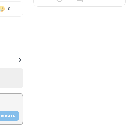
0
равить