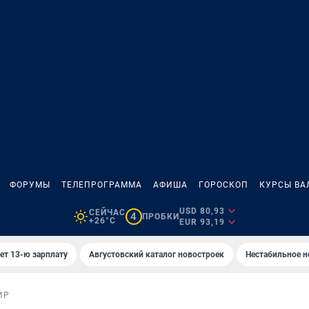
ФОРУМЫ
ТЕЛЕПРОГРАММА
АФИША
ГОРОСКОП
КУРСЫ ВА
USD 80,93
СЕЙЧАС
4
ПРОБКИ
+26°C
EUR 93,19
ет 13-ю зарплату
Августовский каталог новостроек
Нестабильное н
ИР