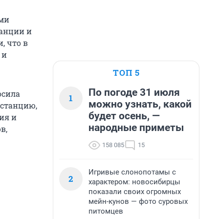
ами
танции и
, что в
 и
ТОП 5
По погоде 31 июля
осила
1
можно узнать, какой
истанцию,
будет осень, —
ия и
народные приметы
в,
158 085
15
Игривые слонопотамы с
2
характером: новосибирцы
показали своих огромных
мейн-кунов — фото суровых
питомцев