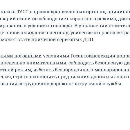
чника ТАСС в правоохранительных органах, причин
аварий стали несоблюдение скоростного режима, дис
ирование в условиях гололеда. В управлении отметили
це вновь ожидается снегопад, усиление скорости ветра
о может стать причиной серьезных ДТП.
жными погодными условиями Госавтоинспекция попр
 предельно внимательными, соблюдать безопасную д
стной режим, избегать беспорядочного маневрирован
ения, строго выполнять предписания дорожных знако
казания сотрудников дорожно-патрульной службы.