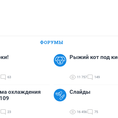
ФОРУМЫ
ки!
Рыжий кот под к
63
11 757
149
ема охлаждения
Слайды
109
23
16 456
75