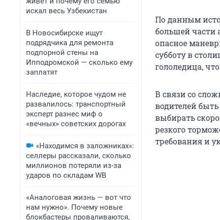
живет и почему его семью
искал весь Узбекистан
По данным исто
большей части 
В Новосибирске ищут
опасное маневр
подрядчика для ремонта
подпорной стены на
субботу в столи
Ипподромской — сколько ему
гололедица, чт
заплатят
В связи со сло
Наследие, которое чудом не
развалилось: транспортный
водителей быть
эксперт разнес миф о
выбирать скоро
«вечных» советских дорогах
резкого тормож
требования и у
«Находимся в заложниках»:
селлеры рассказали, сколько
миллионов потеряли из-за
ударов по складам WB
«Аналоговая жизнь — вот что
нам нужно». Почему новые
блокбастеры проваливаются,