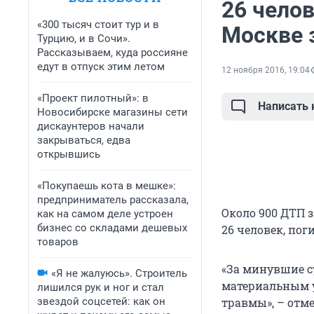
26 челов
«300 тысяч стоит тур и в
Москве 
Турцию, и в Сочи».
Рассказываем, куда россияне
едут в отпуск этим летом
12 ноября 2016, 19:04
«Проект пилотный»: в
Написать
Новосибирске магазины сети
дискаунтеров начали
закрываться, едва
открывшись
«Покупаешь кота в мешке»:
предприниматель рассказала,
Около 900 ДТП 
как на самом деле устроен
бизнес со складами дешевых
26 человек, пог
товаров
«За минувшие с
«Я не жалуюсь». Строитель
материальным у
лишился рук и ног и стал
звездой соцсетей: как он
травмы», – отм