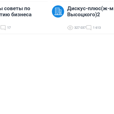
ы советы по
Дискус-плюс(ж-м
тию бизнеса
Высоцкого)2
17
327 037
1 613