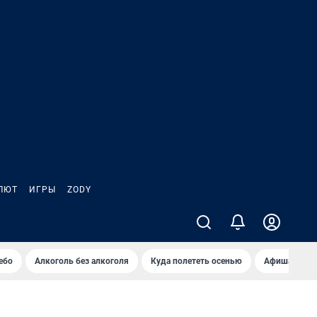
ЛЮТ
ИГРЫ
ZODY
ебо
Алкоголь без алкоголя
Куда полететь осенью
Афиша на ав