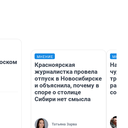
МНЕНИЕ
МНЕНИ
иоском
Красноярская
Насле
журналистка провела
чудом
отпуск в Новосибирске
транс
и объяснила, почему в
разне
споре о столице
совет
Сибири нет смысла
Татьяна Зарва