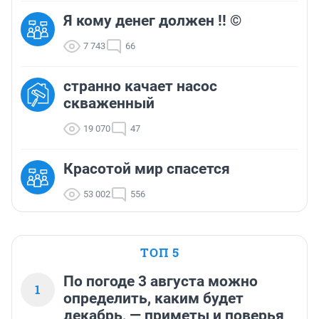
Я кому денег должен !! ©
7 743
66
странно качает насос
скваженный
19 070
47
Красотой мир спасется
53 002
556
ТОП 5
По погоде 3 августа можно
1
определить, каким будет
декабрь, — приметы и поверья