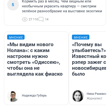
Кормить раз в месяц. Чем хищным или
5
необычным украсить квартиру — смотрим
зелёное разнообразие на выставке экзотики
27 110
14
МНЕНИЕ
МНЕНИЕ
«Мы видим нового
«Почему вы
Нолана»: с каким
улыбаетесь?»
настроем нужно
Известный кор
смотреть «Одиссею»,
рэпер зажег с 
чтобы она не
новосибирцев: 
выглядела как фиаско
было
Нина Раневска
Надежда Губарь
Журналист