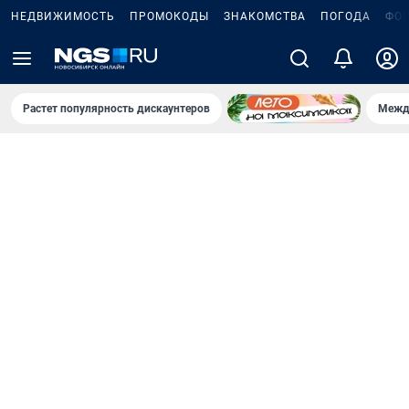
НЕДВИЖИМОСТЬ
ПРОМОКОДЫ
ЗНАКОМСТВА
ПОГОДА
ФО
Растет популярность дискаунтеров
Межд