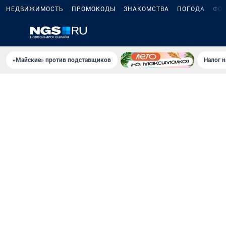
НЕДВИЖИМОСТЬ
ПРОМОКОДЫ
ЗНАКОМСТВА
ПОГОДА
ФО
«Майские» против подставщиков
Налог 