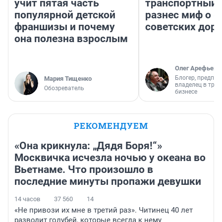
учит пятая часть
транспортный 
популярной детской
разнес миф о 
франшизы и почему
советских доро
она полезна взрослым
Олег Арефьев
Блогер, предпри
Мария Тищенко
владелец в тра
Обозреватель
бизнесе
РЕКОМЕНДУЕМ
«Она крикнула: „Дядя Боря!“»
Москвичка исчезла ночью у океана во
Вьетнаме. Что произошло в
последние минуты пропажи девушки
14 часов
37 560
14
«Не привози их мне в третий раз». Читинец 40 лет
разводит голубей, которые всегда к нему