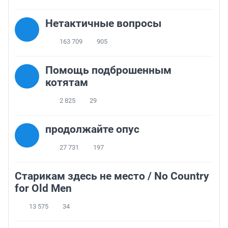
Нетактичные вопросы
163 709
905
Помощь подброшенным
котятам
2 825
29
продолжайте опус
27 731
197
Старикам здесь не место / No Country
for Old Men
13 575
34