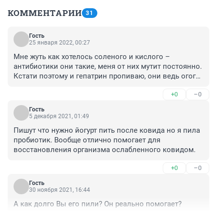
КОММЕНТАРИИ
31
Гость
25 января 2022, 00:27
Мне жуть как хотелось соленого и кислого – 
антибиотики они такие, меня от них мутит постоянно. 
Кстати поэтому и гепатрин пропиваю, они ведь огого 
какую нагрузку на печень дают, нужно помочь ей 
+0
–0
восстанавливаться. В нем как раз тройное действие 
– очищение, восстановление и защита, на 
Гость
фитомаркет ру брал. По сути одним средством три 
5 декабря 2021, 01:49
заменяется
Пишут что нужно йогурт пить после ковида но я пила 
пробиотик. Вообще отлично помогает для 
восстановления организма ослабленного ковидом.
+0
–0
Гость
30 ноября 2021, 16:44
А как долго Вы его пили? Он реально помогает?