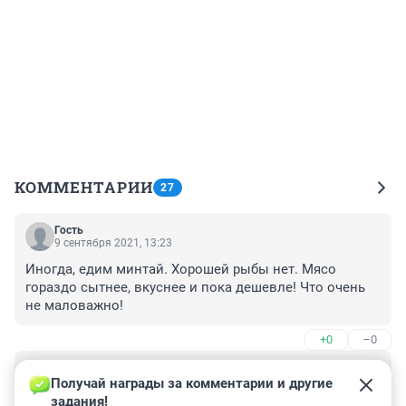
КОММЕНТАРИИ
27
Гость
9 сентября 2021, 13:23
Иногда, едим минтай. Хорошей рыбы нет. Мясо 
гораздо сытнее, вкуснее и пока дешевле! Что очень 
не маловажно!
+0
–0
Гость
9 сентября 2021, 07:38
Получай награды за комментарии и другие 
задания!