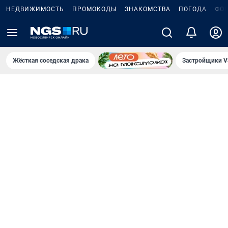
НЕДВИЖИМОСТЬ
ПРОМОКОДЫ
ЗНАКОМСТВА
ПОГОДА
ФО
Жёсткая соседская драка
Застройщики V