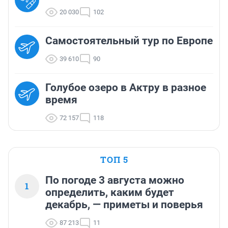
20 030
102
Самостоятельный тур по Европе
39 610
90
Голубое озеро в Актру в разное
время
72 157
118
ТОП 5
По погоде 3 августа можно
1
определить, каким будет
декабрь, — приметы и поверья
87 213
11