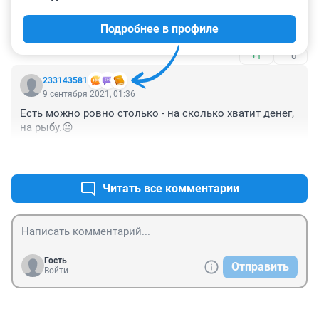
Едим только селёдку), а на другую нормальную денег 
нет. От речной описторхоз вытравить 7 лет уже не 
Подробнее в профиле
можем.
+1
–0
233143581
9 сентября 2021, 01:36
Есть можно ровно столько - на сколько хватит денег, 
на рыбу.😐
+4
–0
Читать все комментарии
Гость
Отправить
Войти