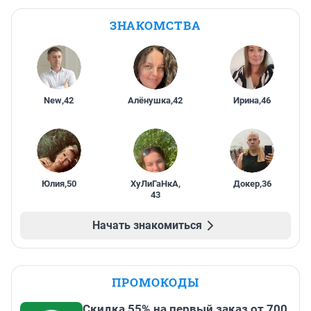
ЗНАКОМСТВА
New
,
42
Алёнушка
,
42
Ирина
,
46
Юлия
,
50
ХуЛиГаНкА
,
Докер
,
36
43
Начать знакомиться
ПРОМОКОДЫ
Скидка 55% на первый заказ от 700