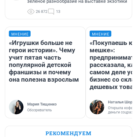
зелёное разнообразие на выставке экзотики
26 872
13
МНЕНИЕ
МНЕНИЕ
«Игрушки больше не
«Покупаешь ко
герои истории». Чему
мешке»:
учит пятая часть
предпринимат
популярной детской
рассказала, как
франшизы и почему
самом деле ус
она полезна взрослым
бизнес со скл
дешевых това
Наталья Шорох
Мария Тищенко
Открыла кофейн
Обозреватель
деньги соцразв
РЕКОМЕНДУЕМ