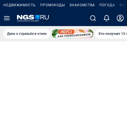
НЕДВИЖИМОСТЬ
ПРОМОКОДЫ
ЗНАКОМСТВА
ПОГОДА
ФО
Дело о стрельбе в отеле
Кто получает 13-