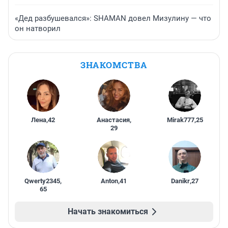
«Дед разбушевался»: SHAMAN довел Мизулину — что
он натворил
ЗНАКОМСТВА
Лена
,
42
Анастасия
,
Mirak777
,
25
29
Qwerty2345
,
Anton
,
41
Danikr
,
27
65
Начать знакомиться