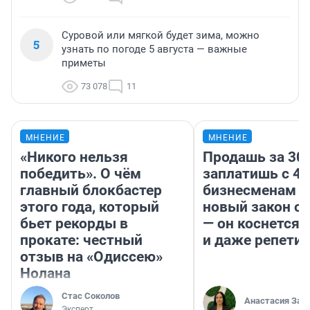
Суровой или мягкой будет зима, можно
5
узнать по погоде 5 августа — важные
приметы
73 078
11
МНЕНИЕ
МНЕНИЕ
«Никого нельзя
Продашь за 300
победить». О чём
заплатишь с 40
главный блокбастер
бизнесменам г
этого года, который
новый закон о 
бьет рекорды в
— он коснется 
прокате: честный
и даже репети
отзыв на «Одиссею»
Нолана
Стас Соколов
Анастасия Зав
Эксперт