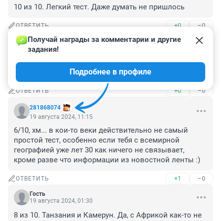
10 из 10. Легкий тест. Даже думать не пришлось
+0
–0
ОТВЕТИТЬ
Получай награды за комментарии и другие 
Гость
19 августа 2024, 20:33
задания!
Совсем не сложный, но маленькие и новые 
Подробнее в профиле
государства не сразу узнаваемы.
+0
–0
ОТВЕТИТЬ
281868074
19 августа 2024, 11:15
6/10, хм... в кои-то веки действительно не самый 
простой тест, особенно если тебя с всемирной 
географией уже лет 30 как ничего не связывает, 
кроме разве что информации из новостной ленты :)
+1
–0
ОТВЕТИТЬ
Гость
19 августа 2024, 01:30
8 из 10. Танзания и Камерун. Да, с Африкой как-то не 