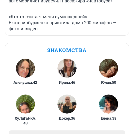
автомобилист изувечил пассажира «Яавтобуса»
«Кто-то считает меня сумасшедшей».
Екатеринбурженка приютила дома 200 жирафов —
фото и видео
ЗНАКОМСТВА
Алёнушка
,
42
Ирина
,
46
Юлия
,
50
ХуЛиГаНкА
,
Докер
,
36
Елена
,
38
43