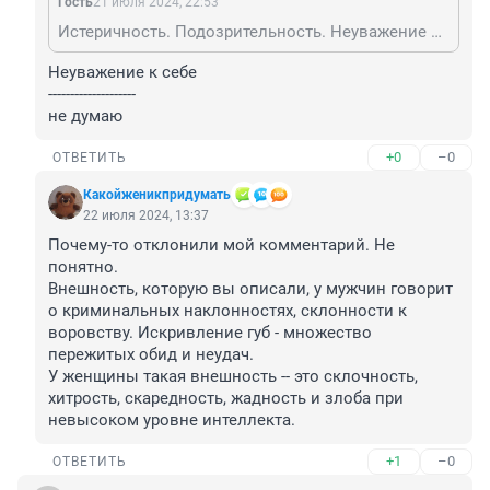
Гость
21 июля 2024, 22:53
Истеричность. Подозрительность. Неуважение к себе и другим
Неуважение к себе 

--------------------

не думаю
+0
–0
ОТВЕТИТЬ
Какойженикпридумать
22 июля 2024, 13:37
Почему-то отклонили мой комментарий. Не 
понятно.

Внешность, которую вы описали, у мужчин говорит 
о криминальных наклонностях, склонности к 
воровству. Искривление губ - множество 
пережитых обид и неудач.

У женщины такая внешность -- это склочность, 
хитрость, скаредность, жадность и злоба при 
невысоком уровне интеллекта.
+1
–0
ОТВЕТИТЬ