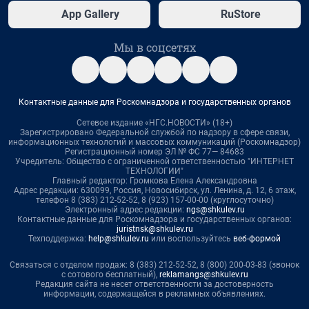
App Gallery
RuStore
Мы в соцсетях
Контактные данные для Роскомнадзора и государственных органов
Сетевое издание «НГС.НОВОСТИ» (18+)
Зарегистрировано Федеральной службой по надзору в сфере связи,
информационных технологий и массовых коммуникаций (Роскомнадзор)
Регистрационный номер ЭЛ № ФС 77— 84683
Учредитель: Общество с ограниченной ответственностью "ИНТЕРНЕТ
ТЕХНОЛОГИИ"
Главный редактор: Громкова Елена Александровна
Адрес редакции: 630099, Россия, Новосибирск, ул. Ленина, д. 12, 6 этаж,
телефон 8 (383) 212-52-52, 8 (923) 157-00-00 (круглосуточно)
Электронный адрес редакции:
ngs@shkulev.ru
Контактные данные для Роскомнадзора и государственных органов:
juristnsk@shkulev.ru
Техподдержка:
help@shkulev.ru
или воспользуйтесь
веб-формой
Связаться с отделом продаж: 8 (383) 212-52-52, 8 (800) 200-03-83 (звонок
с сотового бесплатный),
reklamangs@shkulev.ru
Редакция сайта не несет ответственности за достоверность
информации, содержащейся в рекламных объявлениях.