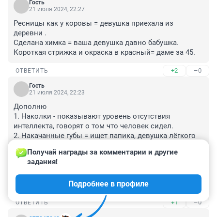
Гость
21 июля 2024, 22:27
Ресницы как у коровы = девушка приехала из 
деревни .

Сделана химка = ваша девушка давно бабушка.

Короткая стрижка и окраска в красный= даме за 45.
+2
–0
ОТВЕТИТЬ
Гость
21 июля 2024, 22:23
Дополню 

1. Наколки - показывают уровень отсутствия 
интеллекта, говорят о том что человек сидел.

2. Накачанные губы = ищет папика, девушка лёгкого 
поведения.

Получай награды за комментарии и другие 
3. Короткая стрижка у женщины - агрессия.

задания!
4. Родинка на лбу - лидер сверх державы.

А вообще поменьше надо чушь писать.

Подробнее в профиле
Блогерство это диагноз.
+1
–0
ОТВЕТИТЬ