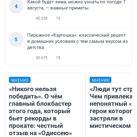
Какой будет зима, можно узнать по погоде 7
4
августа, — важные приметы
40 238
13
Пирожное «Картошка»: классический рецепт
5
в домашних условиях с тем самым вкусом из
детства
30 675
15
МНЕНИЕ
МНЕНИЕ
«Никого нельзя
«Люди тут стр
победить». О чём
Чем привлекае
главный блокбастер
непонятный «Н
этого года, который
герои которого
бьет рекорды в
застряли в
прокате: честный
мистическом о
отзыв на «Одиссею»