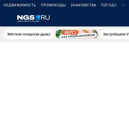
НЕДВИЖИМОСТЬ
ПРОМОКОДЫ
ЗНАКОМСТВА
ПОГОДА
ФО
Жёсткая соседская драка
Застройщики V