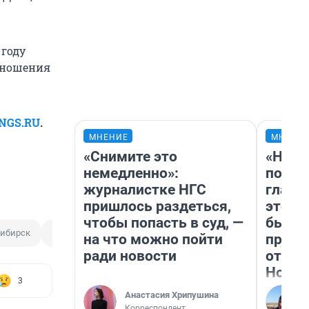
 году
отношения
NGS.RU
.
МНЕНИЕ
МНЕНИ
«Снимите это
«Нико
немедленно»:
побед
журналистке НГС
главн
пришлось раздеться,
этого
чтобы попасть в суд, —
бьет 
ибирск
Давид Манукян
на что можно пойти
прока
ради новости
отзыв
Нолан
3
Анастасия Хрипушина
Корреспондент