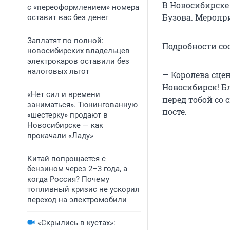
В Новосибирске 
с «переоформлением» номера
Бузова. Меропри
оставит вас без денег
Заплатят по полной:
Подробности со
новосибирских владельцев
электрокаров оставили без
налоговых льгот
— Королева сце
Новосибирск! Бл
«Нет сил и времени
перед тобой со 
заниматься». Тюнингованную
посте.
«шестерку» продают в
Новосибирске — как
прокачали «Ладу»
Китай попрощается с
бензином через 2–3 года, а
когда Россия? Почему
топливный кризис не ускорил
переход на электромобили
«Скрылись в кустах»: