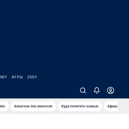
ЛЮТ
ИГРЫ
ZODY
ебо
Алкоголь без алкоголя
Куда полететь осенью
Афиша на ав