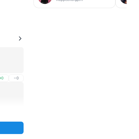
+0
–0
+0
–0