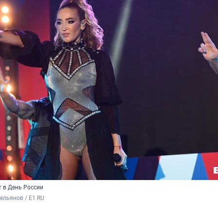
т в День России
ельянов / E1.RU