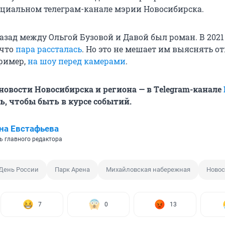
циальном телеграм-канале мэрии Новосибирска.
азад между Ольгой Бузовой и Давой был роман. В 2021
 что
пара рассталась
. Но это не мешает им выяснять 
ример,
на шоу перед камерами
.
овости Новосибирска и региона — в Тelegram-канале
, чтобы быть в курсе событий.
на Евстафьева
ь главного редактора
День России
Парк Арена
Михайловская набережная
Новос
7
0
13