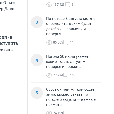
а Ольга
137 423
34
ер Дава.
По погоде 3 августа можно
3
определить, каким будет
декабрь, — приметы и
поверья
сии» в
86 565
11
ыступить
рится в
Погода 30 июля укажет,
4
каким ждать август —
поверья и приметы
77 224
13
Суровой или мягкой будет
5
зима, можно узнать по
погоде 5 августа — важные
приметы
74 199
11