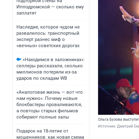
подпорной стены на
Ипподромской — сколько ему
заплатят
Наследие, которое чудом не
развалилось: транспортный
эксперт разнес миф о
«вечных» советских дорогах
«Находимся в заложниках»:
селлеры рассказали, сколько
миллионов потеряли из-за
ударов по складам WB
«Аналоговая жизнь — вот что
нам нужно». Почему новые
блокбастеры проваливаются,
а повторы старых фильмов
собирают полные залы
Ольга Бузова выступи
Источник: 
Дмитрий Ем
Подарок на 18-летие от
мошенников: как новая схема