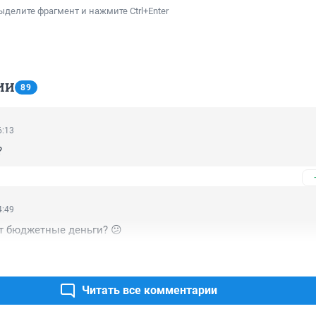
ыделите фрагмент и нажмите Ctrl+Enter
ИИ
89
6:13
?
4:49
т бюджетные деньги? 😕
Читать все комментарии