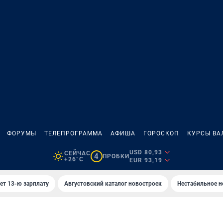
ФОРУМЫ
ТЕЛЕПРОГРАММА
АФИША
ГОРОСКОП
КУРСЫ ВА
USD 80,93
СЕЙЧАС
4
ПРОБКИ
+26°C
EUR 93,19
ет 13-ю зарплату
Августовский каталог новостроек
Нестабильное н