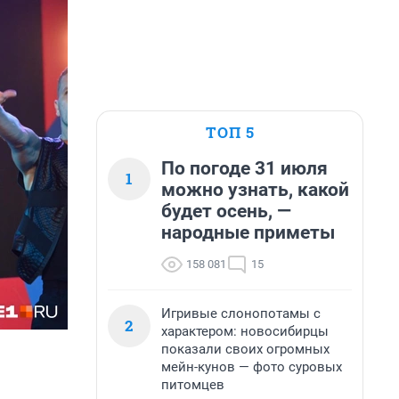
ТОП 5
По погоде 31 июля
1
можно узнать, какой
будет осень, —
народные приметы
158 081
15
Игривые слонопотамы с
2
характером: новосибирцы
показали своих огромных
мейн-кунов — фото суровых
питомцев