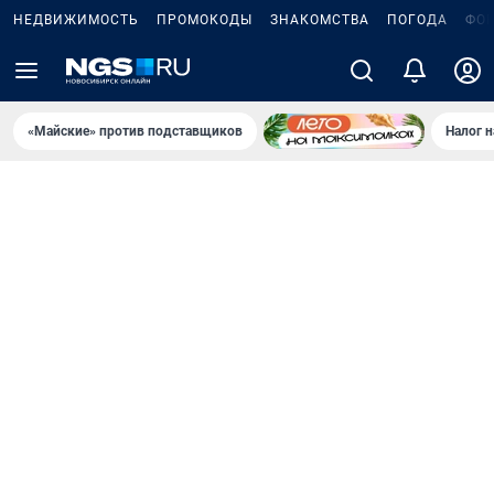
НЕДВИЖИМОСТЬ
ПРОМОКОДЫ
ЗНАКОМСТВА
ПОГОДА
ФО
«Майские» против подставщиков
Налог 