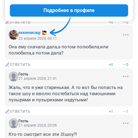
22 апреля 2024, 10:31
Подробнее в профиле
Дешевка меркантильная позорище Сибири
+0
–0
ОТВЕТИТЬ
иккенхисацу
22 апреля 2024, 00:11
Она ему сначала дала,а потом полюбила,или 
полюбила,а потом дала?
+0
–0
ОТВЕТИТЬ
Гость
21 апреля 2024, 21:41
Жаль, что я уже старенькая. А то вот бы попасть на 
такое шоу и вволю постебаться над тамошними 
пузырями и пузырихами надутыми!
+1
–1
ОТВЕТИТЬ
Гость
21 апреля 2024, 20:06
Кто-то смотрит все эти 💩шоу?!
