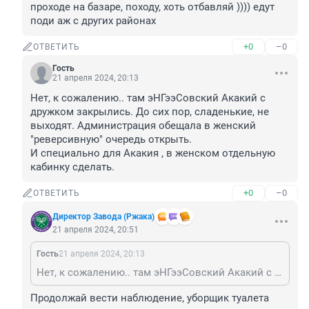
проходе на базаре, походу, хоть отбавляй )))) едут 
поди аж с других районах
+0
–0
ОТВЕТИТЬ
Гость
21 апреля 2024, 20:13
Нет, к сожалению.. там эНГээСовский Акакий с 
дружком закрылись. До сих пор, сладенькие, не 
выходят. Администрация обещала в женский 
"реверсивную" очередь открыть.

И специально для Акакия , в женском отдельную 
кабинку сделать.
+0
–0
ОТВЕТИТЬ
Директор Завода (Ржака)
21 апреля 2024, 20:51
Гость
21 апреля 2024, 20:13
Нет, к сожалению.. там эНГээСовский Акакий с дружком закрылись. До сих пор, сладенькие, не выходят. Администрация обещала в женский "реверсивную" очередь открыть. И специально для Акакия , в женском отдельную кабинку сделать.
Продолжай вести наблюдение, уборщик туалета