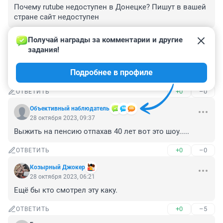
Почему rutube недоступен в Донецке? Пишут в вашей 
стране сайт недоступен
+0
–0
ОТВЕТИТЬ
Получай награды за комментарии и другие 
задания!
Гость
28 октября 2023, 11:40
Подробнее в профиле
Голубец ещё один
+0
–0
ОТВЕТИТЬ
Объективный наблюдатель
28 октября 2023, 09:37
Выжить на пенсию отпахав 40 лет вот это шоу.....
+0
–0
ОТВЕТИТЬ
Козырный Джокер
28 октября 2023, 06:21
Ещё бы кто смотрел эту каку.
+0
–5
ОТВЕТИТЬ