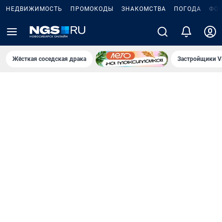
НЕДВИЖИМОСТЬ
ПРОМОКОДЫ
ЗНАКОМСТВА
ПОГОДА
ФО
Жёсткая соседская драка
Застройщики V