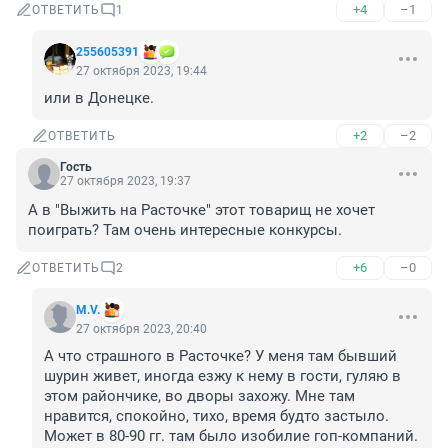
+4
–1
ОТВЕТИТЬ
1
255605391
27 октября 2023, 19:44
или в Донецке.
+2
–2
ОТВЕТИТЬ
Гость
27 октября 2023, 19:37
А в "Выжить на Расточке" этот товарищ не хочет 
поиграть? Там очень интересные конкурсы.
+6
–0
ОТВЕТИТЬ
2
M.V.
27 октября 2023, 20:40
А что страшного в Расточке? У меня там бывший 
шурин живет, иногда езжу к нему в гости, гуляю в 
этом райончике, во дворы захожу. Мне там 
нравится, спокойно, тихо, время будто застыло. 
Может в 80-90 гг. там было изобилие гоп-компаний. 