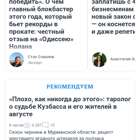
победить». О чём
заплатишь с 40
главный блокбастер
бизнесменам г
этого года, который
новый закон о 
бьет рекорды в
— он коснется 
прокате: честный
и даже репети
отзыв на «Одиссею»
Нолана
Стас Соколов
Анастасия Зав
Эксперт
РЕКОМЕНДУЕМ
«Плохо, как никогда до этого»: таролог
о судьбе Кузбасса и его жителей в
августе
8 часов
6 287
10
Сезон черники в Мурманской области: рецепт
хрустящего ягодного штруделя за полчаса