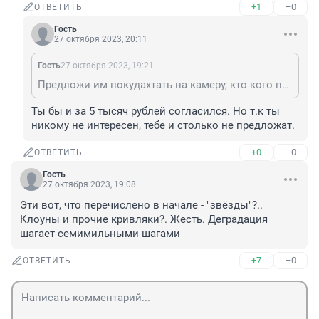
+1
–0
ОТВЕТИТЬ
Гость
27 октября 2023, 20:11
Гость
27 октября 2023, 19:21
Предложи им покудахтать на камеру, кто кого перекудахчет, за 5 миллионов рублей приза. И все они стайкой потянутся кудахтать на камеру. Будут в роли куриц собирать стайки и кудахтать, пытаться сидеть на жердочках, имитировать птиц. Имидж ничто, деньги все.
Ты бы и за 5 тысяч рублей согласился. Но т.к ты 
никому не интересен, тебе и столько не предложат.
+0
–0
ОТВЕТИТЬ
Гость
27 октября 2023, 19:08
Эти вот, что перечислено в начале - "звёзды"?.. 
Клоуны и прочие кривляки?. Жесть. Деградация 
шагает семимильными шагами
+7
–0
ОТВЕТИТЬ