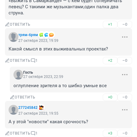
«Выжить в Самарканде» — с кем будет соперничать 
певец? С такими же музыкантами,один палка два 
струна.
+1
–0
ОТВЕТИТЬ
трям-брям
27 октября 2023, 19:59
Какой смысл в этих выживальных проектах?
+2
–0
ОТВЕТИТЬ
1
Гость
27 октября 2023, 22:59
оглупление зрителя а то шибко умные все
+0
–0
ОТВЕТИТЬ
277245842
27 октября 2023, 19:55
А у этой "новости" какая срочность?
+3
–0
ОТВЕТИТЬ
1