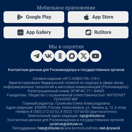
Мобильное приложение
Google Play
App Store
App Gallery
RuStore
Мы в соцсетях
Контактные данные для Роскомнадзора и государственных органов
Сетевое издание «НГС.НОВОСТИ» (18+)
Зарегистрировано Федеральной службой по надзору в сфере связи,
информационных технологий и массовых коммуникаций (Роскомнадзор)
Регистрационный номер ЭЛ № ФС 77— 84683
Учредитель: Общество с ограниченной ответственностью "ИНТЕРНЕТ
ТЕХНОЛОГИИ"
Главный редактор: Громкова Елена Александровна
Адрес редакции: 630099, Россия, Новосибирск, ул. Ленина, д. 12, 6 этаж,
телефон 8 (383) 212-52-52, 8 (923) 157-00-00 (круглосуточно)
Электронный адрес редакции:
ngs@shkulev.ru
Контактные данные для Роскомнадзора и государственных органов:
juristnsk@shkulev.ru
Техподдержка:
help@shkulev.ru
или воспользуйтесь
веб-формой