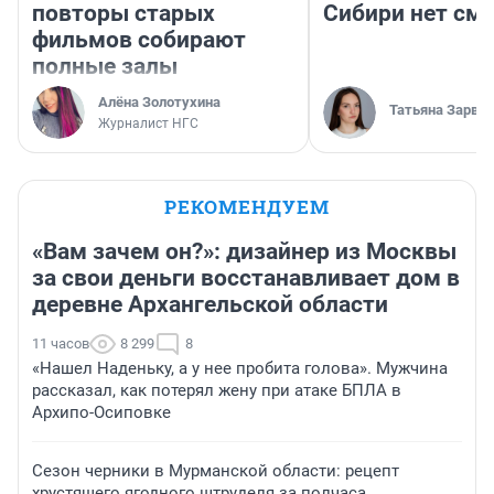
повторы старых
Сибири нет см
фильмов собирают
полные залы
Алёна Золотухина
Татьяна Зарва
Журналист НГС
РЕКОМЕНДУЕМ
«Вам зачем он?»: дизайнер из Москвы
за свои деньги восстанавливает дом в
деревне Архангельской области
11 часов
8 299
8
«Нашел Наденьку, а у нее пробита голова». Мужчина
рассказал, как потерял жену при атаке БПЛА в
Архипо-Осиповке
Сезон черники в Мурманской области: рецепт
хрустящего ягодного штруделя за полчаса