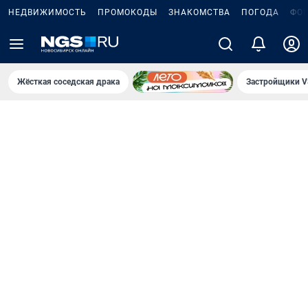
НЕДВИЖИМОСТЬ
ПРОМОКОДЫ
ЗНАКОМСТВА
ПОГОДА
ФО
5
Жёсткая соседская драка
Застройщики V