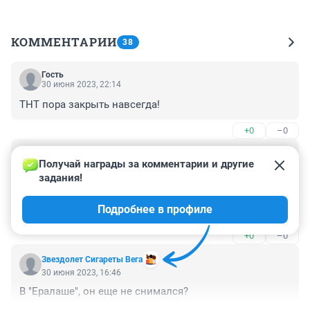
КОММЕНТАРИИ
38
Гость
30 июня 2023, 22:14
ТНТ пора закрыть навсегда!
+0
–0
Гость
30 июня 2023, 17:32
Получай награды за комментарии и другие 
задания!
ну вот а говорили что неперспективный и всякое 
другое. и роль получит не через это как все а роль 
Подробнее в профиле
придумают специально и особенную
+0
–0
Звездолет Сигареты Вега
30 июня 2023, 16:46
В "Ералаше", он еще не снимался?