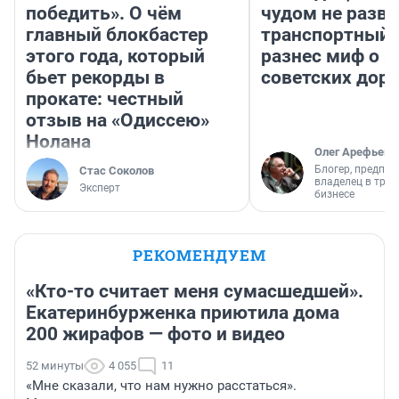
победить». О чём
чудом не разва
главный блокбастер
транспортный 
этого года, который
разнес миф о 
бьет рекорды в
советских доро
прокате: честный
отзыв на «Одиссею»
Нолана
Олег Арефьев
Блогер, предпри
Стас Соколов
владелец в тра
Эксперт
бизнесе
РЕКОМЕНДУЕМ
«Кто-то считает меня сумасшедшей».
Екатеринбурженка приютила дома
200 жирафов — фото и видео
52 минуты
4 055
11
«Мне сказали, что нам нужно расстаться».