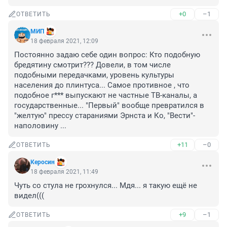
+0
–1
ОТВЕТИТЬ
МИП
18 февраля 2021, 12:09
Постоянно задаю себе один вопрос: Кто подобную 
бредятину смотрит??? Довели, в том числе 
подобными передачками, уровень культуры 
населения до плинтуса... Самое противное , что 
подобное г*** выпускают не частные ТВ-каналы, а 
государственные... "Первый" вообще превратился в 
"желтую" прессу стараниями Эрнста и Ко, "Вести"- 
наполовину ...
+11
–0
ОТВЕТИТЬ
Керосин
18 февраля 2021, 11:49
Чуть со стула не грохнулся... Мдя... я такую ещё не 
видел(((
+9
–1
ОТВЕТИТЬ