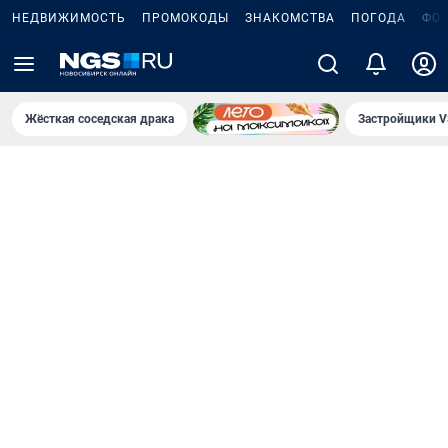
НЕДВИЖИМОСТЬ
ПРОМОКОДЫ
ЗНАКОМСТВА
ПОГОДА
ФО
Жёсткая соседская драка
Застройщики V