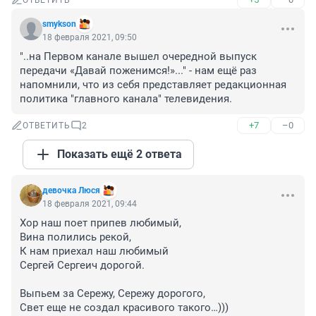
ОТВЕТИТЬ
smykson
18 февраля 2021, 09:50
"..на Первом канале вышел очередной выпуск 
передачи «Давай поженимся!»..." - нам ещё раз 
напомнили, что из себя представляет редакционная 
политика "главного канала" телевидения.
+7
–0
ОТВЕТИТЬ
2
Показать ещё 2 ответа
девочка Люся
18 февраля 2021, 09:44
Хор наш поет припев любимый,

Вина полились рекой,

К нам приехал наш любимый

Сергей Сергеич дорогой.

Выпьем за Сережу, Сережу дорогого,

Свет еще не создал красивого такого…)))