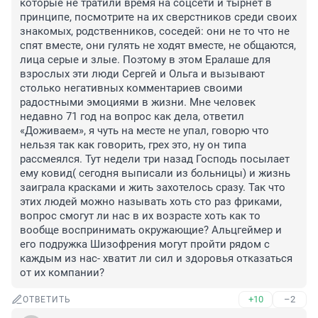
которые не тратили время на соцсети и тырнет в 
принципе, посмотрите на их сверстников среди своих 
знакомых, родственников, соседей: они не то что не 
спят вместе, они гулять не ходят вместе, не общаются, 
лица серые и злые. Поэтому в этом Ералаше для 
взрослых эти люди Сергей и Ольга и вызывают 
столько негативных комментариев своими 
радостными эмоциями в жизни. Мне человек 
недавно 71 год на вопрос как дела, ответил 
«Доживаем», я чуть на месте не упал, говорю что 
нельзя так как говорить, грех это, ну он типа 
рассмеялся. Тут недели три назад Господь посылает 
ему ковид( сегодня выписали из больницы) и жизнь 
заиграла красками и жить захотелось сразу. Так что 
этих людей можно называть хоть сто раз фриками, 
вопрос смогут ли нас в их возрасте хоть как то 
вообще воспринимать окружающие? Альцгеймер и 
его подружка Шизофрения могут пройти рядом с 
каждым из нас- хватит ли сил и здоровья отказаться 
от их компании?
+10
–2
ОТВЕТИТЬ