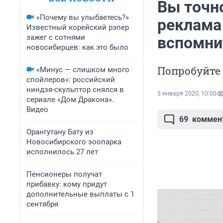
Вы точн
«Почему вы улыбаетесь?»
реклама 
Известный корейский рэпер
зажег с сотнями
вспомни
новосибирцев: как это было
Попробуйте 
«Минус — слишком много
спойлеров»: российский
ниндзя-скульптор снялся в
3 января 2020, 10:00
сериале «Дом Дракона».
Видео
69
коммен
Орангутану Бату из
Новосибирского зоопарка
исполнилось 27 лет
Пенсионеры получат
прибавку: кому придут
дополнительные выплаты с 1
сентября