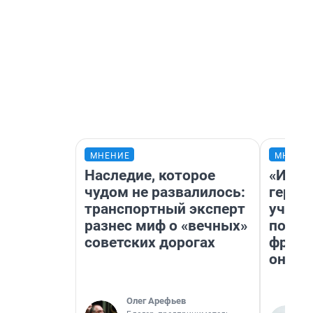
МНЕНИЕ
МНЕНИ
Наследие, которое
«Игру
чудом не развалилось:
герои
транспортный эксперт
учит 
разнес миф о «вечных»
попул
советских дорогах
франш
она п
Олег Арефьев