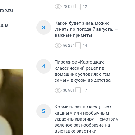
о
78 055
12
сте мы
Какой будет зима, можно
и в
3
узнать по погоде 7 августа, —
важные приметы
56 254
14
Пирожное «Картошка»:
4
классический рецепт в
домашних условиях с тем
самым вкусом из детства
30 901
17
Кормить раз в месяц. Чем
5
хищным или необычным
украсить квартиру — смотрим
зелёное разнообразие на
выставке экзотики