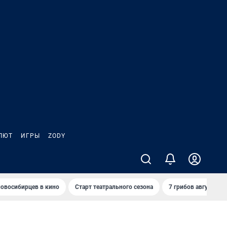
ЛЮТ
ИГРЫ
ZODY
овосибирцев в кино
Старт театрального сезона
7 грибов августа