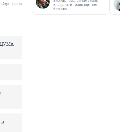
Блогер, предприниматель,
ойден 4 раза
владелец в транспортном
бизнесе
 ЦУМе.
ы
 в