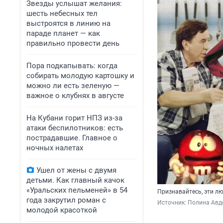
Звезды услышат желания:
шесть небесных тел
выстроятся в линию на
параде планет — как
правильно провести день
Пора подкапывать: когда
собирать молодую картошку и
можно ли есть зеленую —
важное о клубнях в августе
На Кубани горит НПЗ из-за
атаки беспилотников: есть
пострадавшие. Главное о
ночных налетах
Ушел от жены с двумя
детьми. Как главный качок
«Уральских пельменей» в 54
Признавайтесь, эти л
года закрутил роман с
Источник: 
Полина Авдо
молодой красоткой