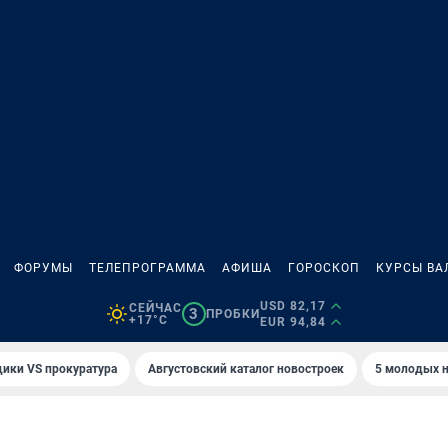
ФОРУМЫ
ТЕЛЕПРОГРАММА
АФИША
ГОРОСКОП
КУРСЫ ВА
USD 82,17
СЕЙЧАС
3
ПРОБКИ
+17°C
EUR 94,84
ики VS прокуратура
Августовский каталог новостроек
5 молодых н