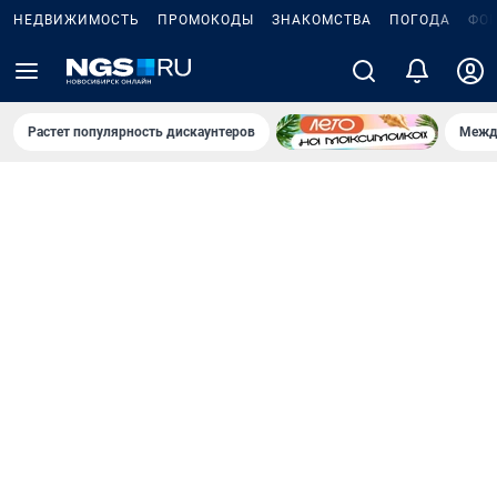
НЕДВИЖИМОСТЬ
ПРОМОКОДЫ
ЗНАКОМСТВА
ПОГОДА
ФО
Растет популярность дискаунтеров
Межд