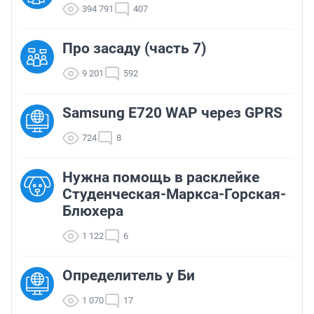
394 791
407
Про засаду (часть 7)
9 201
592
Samsung E720 WAP через GPRS
724
8
Нужна помощь в расклейке
Студенческая-Маркса-Горская-
Блюхера
1 122
6
Определитель у Би
1 070
17