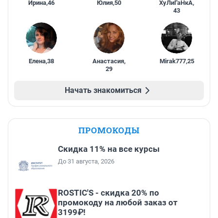
Ирина
,
46
Юлия
,
50
ХуЛиГаНкА
,
43
Елена
,
38
Анастасия
,
Mirak777
,
25
29
Начать знакомиться
ПРОМОКОДЫ
Скидка 11% на все курсы
До 31 августа, 2026
ROSTIC'S - скидка 20% по
промокоду на любой заказ от
3199₽!