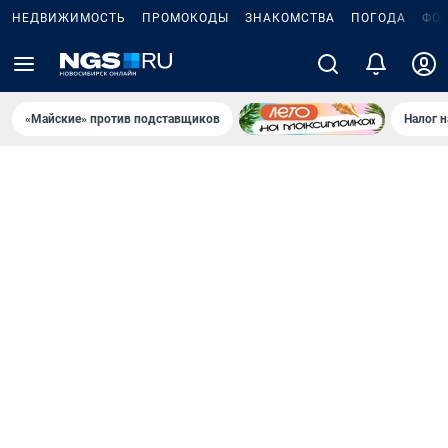
НЕДВИЖИМОСТЬ
ПРОМОКОДЫ
ЗНАКОМСТВА
ПОГОДА
ФО
«Майские» против подставщиков
Налог 