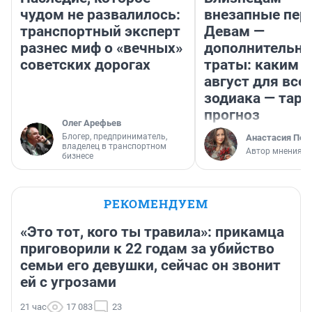
чудом не развалилось:
внезапные пер
транспортный эксперт
Девам —
разнес миф о «вечных»
дополнительн
советских дорогах
траты: каким б
август для все
зодиака — таро
прогноз
Олег Арефьев
Блогер, предприниматель,
Анастасия Пер
владелец в транспортном
Автор мнения
бизнесе
РЕКОМЕНДУЕМ
«Это тот, кого ты травила»: прикамца
приговорили к 22 годам за убийство
семьи его девушки, сейчас он звонит
ей с угрозами
21 час
17 083
23