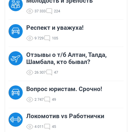
Молодость и зрелость
37 333
224
Респект и уважуха!
9 729
105
Отзывы о т/б Алтан, Талда,
Шамбала, кто бывал?
26 307
47
Вопрос юристам. Срочно!
2 747
49
Локомотив vs Работнички
4 011
45