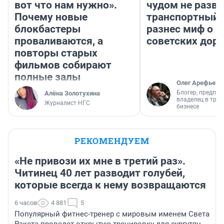
вот что нам нужно».
чудом не разва
Почему новые
транспортный 
блокбастеры
разнес миф о 
проваливаются, а
советских доро
повторы старых
фильмов собирают
полные залы
Олег Арефьев
Блогер, предпри
Алёна Золотухина
владелец в тра
Журналист НГС
бизнесе
РЕКОМЕНДУЕМ
«Не привози их мне в третий раз».
Читинец 40 лет разводит голубей,
которые всегда к нему возвращаются
6 часов
4 881
5
Популярный фитнес-тренер с мировым именем Света