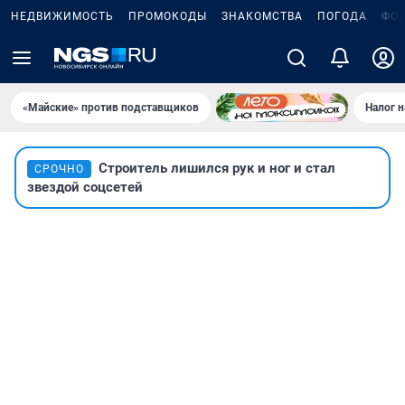
НЕДВИЖИМОСТЬ
ПРОМОКОДЫ
ЗНАКОМСТВА
ПОГОДА
ФО
«Майские» против подставщиков
Налог 
Строитель лишился рук и ног и стал
СРОЧНО
звездой соцсетей