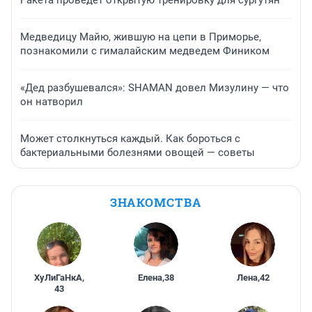
Ракета проведет открытую тренировку для сургутян
Медведицу Майю, жившую на цепи в Приморье,
познакомили с гималайским медведем Фиником
«Дед разбушевался»: SHAMAN довел Мизулину — что
он натворил
Может столкнуться каждый. Как бороться с
бактериальными болезнями овощей — советы
ЗНАКОМСТВА
ХуЛиГаНкА
,
Елена
,
38
Лена
,
42
43