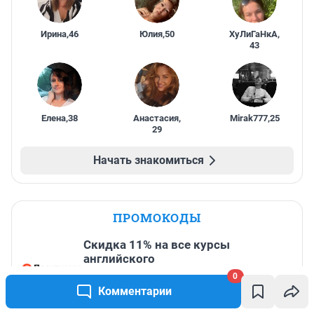
Ирина
,
46
Юлия
,
50
ХуЛиГаНкА
,
43
Елена
,
38
Анастасия
,
Mirak777
,
25
29
Начать знакомиться
ПРОМОКОДЫ
Скидка 11% на все курсы
английского
0
До 31 августа, 2026
Комментарии
Скидка 10% на все товары