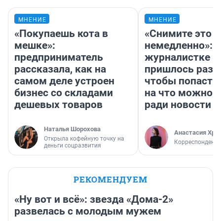
МНЕНИЕ
МНЕНИЕ
«Покупаешь кота в
«Снимите это
мешке»:
немедленно»:
предприниматель
журналистке Н
рассказала, как на
пришлось разд
самом деле устроен
чтобы попасть 
бизнес со складами
на что можно 
дешевых товаров
ради новости
Наталья Шорохова
Анастасия Хри
Открыла кофейную точку на
Корреспондент
деньги соцразвития
РЕКОМЕНДУЕМ
«Ну вот и всё»: звезда «Дома-2»
развелась с молодым мужем