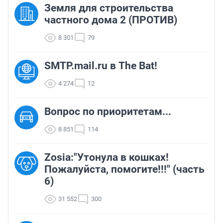
Земля для строительства
частного дома 2 (ПРОТИВ)
8 301
79
SMTP.mail.ru в The Bat!
4 274
12
Вопрос по приоритетам...
8 851
114
Zosia:"Утонула в кошках!
Пожалуйста, помогите!!!" (часть
6)
31 552
300