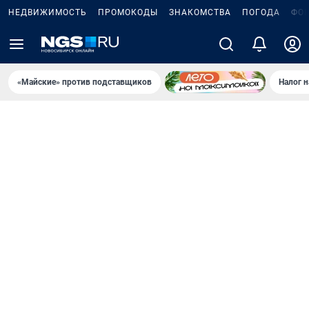
НЕДВИЖИМОСТЬ
ПРОМОКОДЫ
ЗНАКОМСТВА
ПОГОДА
ФО
«Майские» против подставщиков
Налог 