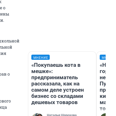
к
е о
влены
и.
 школьной
ольной
ния
МНЕНИЕ
МНЕНИ
«Покупаешь кота в
«Нет 
мешке»:
городо
рав о
предприниматель
недоф
рассказала, как на
Путеш
самом деле устроен
проех
бизнес со складами
килом
ового
дешевых товаров
машин
ница
того
Наталья Шорохова