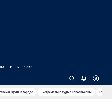
ЛЮТ
ИГРЫ
ZODY
тайская кухня в городе
Экстремально худые новосибирцы
Старт те