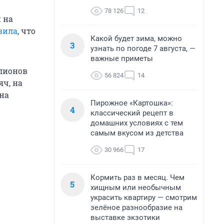
78 126
12
 на
вила
, что
Какой будет зима, можно
3
узнать по погоде 7 августа, —
важные приметы
ллионов
56 824
14
яч, на
 на
Пирожное «Картошка»:
4
классический рецепт в
домашних условиях с тем
самым вкусом из детства
30 966
17
Кормить раз в месяц. Чем
5
хищным или необычным
украсить квартиру — смотрим
зелёное разнообразие на
выставке экзотики