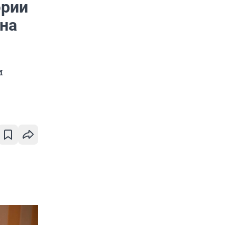
эрии
 на
и