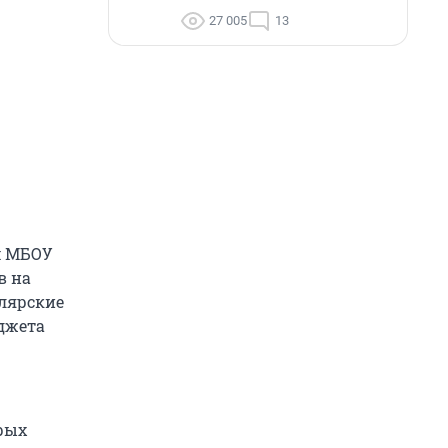
27 005
13
м МБОУ
в на
лярские
джета
рых