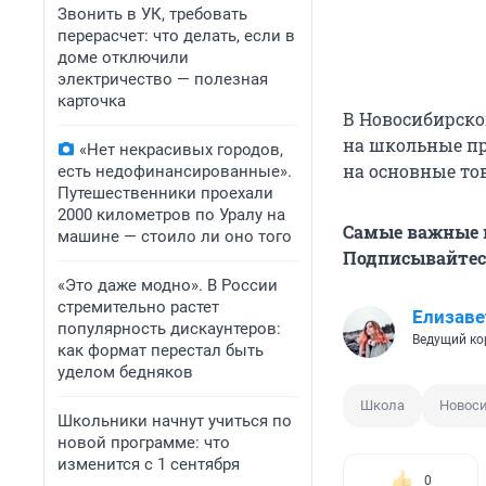
Звонить в УК, требовать
перерасчет: что делать, если в
доме отключили
электричество — полезная
карточка
В Новосибирско
на школьные пр
«Нет некрасивых городов,
на основные то
есть недофинансированные».
Путешественники проехали
2000 километров по Уралу на
Самые важные н
машине — стоило ли оно того
Подписывайтесь
«Это даже модно». В России
стремительно растет
Елизаве
популярность дискаунтеров:
Ведущий ко
как формат перестал быть
уделом бедняков
Школа
Новос
Школьники начнут учиться по
новой программе: что
изменится с 1 сентября
0