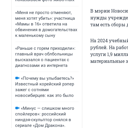
В мэрии Новоси
«Меня не просто отменяют,
нужды учрежден
меня хотят убить»: участница
«Мамы в 16» ответила на
там есть сборы 
обвинения в домогательствах
к маленькому сыну
На 2024 учебны
рублей. На раб
«Раньше с горем приходили»:
услуги 1,9 милл
главный врач облбольницы
высказался о пациентах с
материальные з
диагнозами из интернета
«Почему вы улыбаетесь?»
Известный корейский рэпер
зажег с сотнями
новосибирцев: как это было
«Минус — слишком много
спойлеров»: российский
ниндзя-скульптор снялся в
сериале «Дом Дракона».