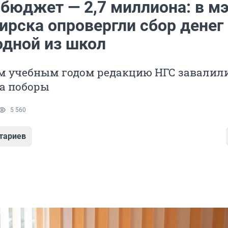
 бюджет — 2,7 миллиона: в м
ирска опровергли сбор денег
одной из школ
м учебным годом редакцию НГС завалил
а поборы
5 560
тариев