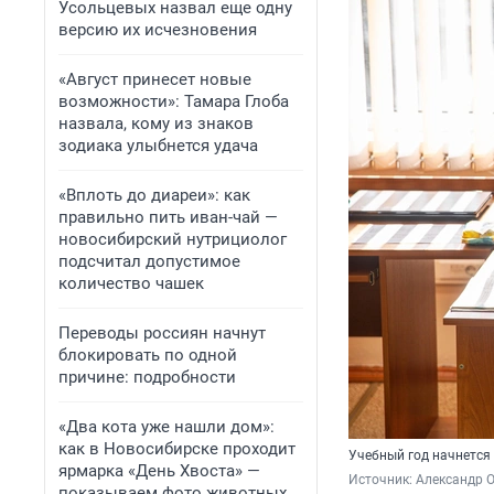
Усольцевых назвал еще одну
версию их исчезновения
«Август принесет новые
возможности»: Тамара Глоба
назвала, кому из знаков
зодиака улыбнется удача
«Вплоть до диареи»: как
правильно пить иван-чай —
новосибирский нутрициолог
подсчитал допустимое
количество чашек
Переводы россиян начнут
блокировать по одной
причине: подробности
«Два кота уже нашли дом»:
как в Новосибирске проходит
Учебный год начнется
ярмарка «День Хвоста» —
Источник: 
Александр 
показываем фото животных