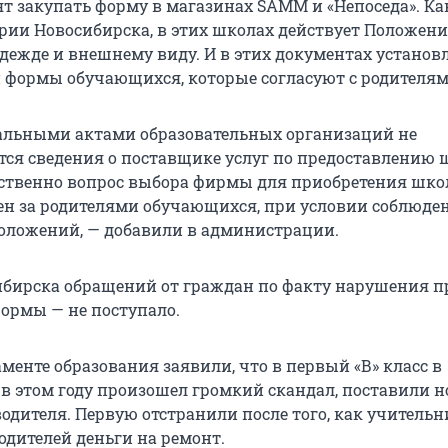
ят закупать форму в магазинах SAMM и «Непоседа». Ка
рии Новосибирска, в этих школах действует Положени
одежде и внешнему виду. И в этих документах устано
формы обучающихся, которые согласуют с родителям
альными актами образовательных организаций не
ся сведения о поставщике услуг по предоставлению
ственно вопрос выбора фирмы для приобретения шк
н за родителями обучающихся, при условии соблюде
ложений, — добавили в администрации.
бирска обращений от граждан по факту нарушения п
ормы — не поступало.
менте образования заявили, что в первый «В» класс в
е в этом году произошел громкий скандал, поставили н
одителя. Первую отстранили после того, как учитель
одителей деньги на ремонт.