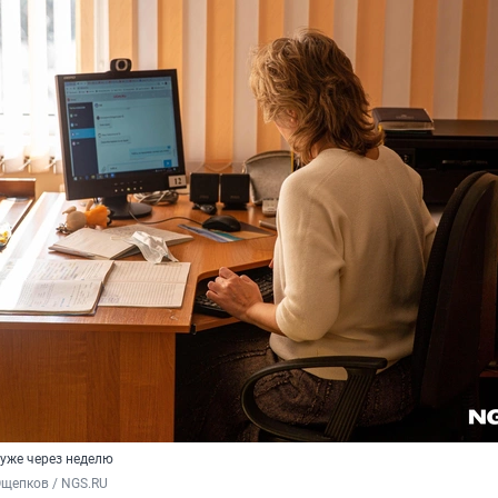
 уже через неделю
Ощепков / NGS.RU