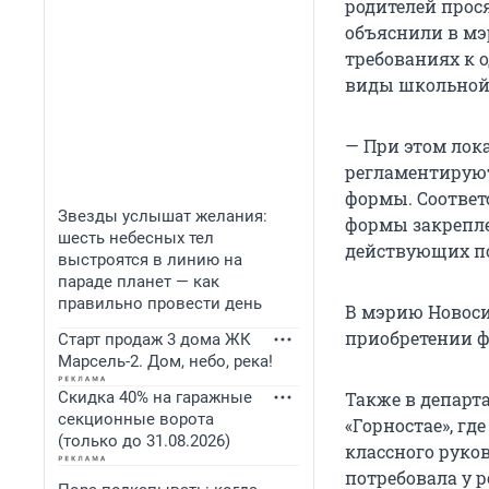
родителей прос
объяснили в мэ
требованиях к 
виды школьной 
— При этом лок
регламентируют
формы. Соответ
Звезды услышат желания:
формы закрепле
шесть небесных тел
действующих по
выстроятся в линию на
параде планет — как
правильно провести день
В мэрию Новоси
приобретении ф
Старт продаж 3 дома ЖК
Марсель-2. Дом, небо, река!
Скидка 40% на гаражные
Также в департа
секционные ворота
«Горностае», гд
(только до 31.08.2026)
классного руков
потребовала у р