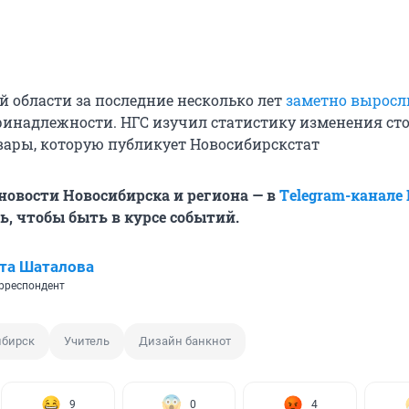
й области за последние несколько лет
заметно выросл
инадлежности. НГС изучил статистику изменения ст
вары, которую публикует Новосибирскстат
овости Новосибирска и региона — в
Тelegram-канале
, чтобы быть в курсе событий.
та Шаталова
рреспондент
ибирск
Учитель
Дизайн банкнот
9
0
4