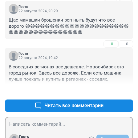
Гость
22 августа 2024, 20:29
Щас мамашки брошенки рсп ныть будут что все 
дорого 😆😆😆😆😆😆😆😆😆😆😆😆😆😆😆😆😆😆😆😆😆
😆😆😆😆😆😆😆😆😆😆😆😆😆😆😆
+0
–0
Гость
22 августа 2024, 19:42
В соседних регионах все дешевле. Новосибирск это 
город рынок. Здесь все дороже. Если есть машина 
лучше поехать и купить в регионах - соседях.
+0
–0
Читать все комментарии
Гость