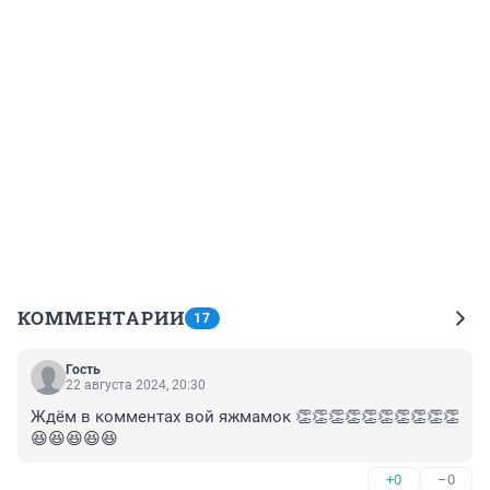
КОММЕНТАРИИ
17
Гость
22 августа 2024, 20:30
Ждём в комментах вой яжмамок 👏👏👏👏👏👏👏👏👏👏
😆😆😆😆😆
+0
–0