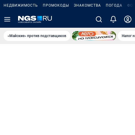
НЕДВИЖИМОСТЬ
ПРОМОКОДЫ
ЗНАКОМСТВА
ПОГОДА
ФО
«Майские» против подставщиков
Налог 