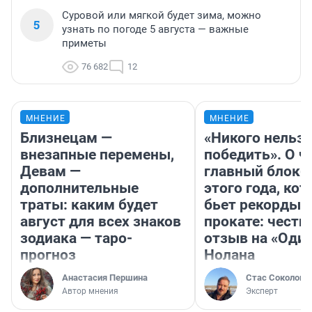
Суровой или мягкой будет зима, можно
5
узнать по погоде 5 августа — важные
приметы
76 682
12
МНЕНИЕ
МНЕНИЕ
Близнецам —
«Никого нельз
внезапные перемены,
победить». О ч
Девам —
главный блокб
дополнительные
этого года, ко
траты: каким будет
бьет рекорды 
август для всех знаков
прокате: честн
зодиака — таро-
отзыв на «Оди
прогноз
Нолана
Анастасия Першина
Стас Соколов
Автор мнения
Эксперт