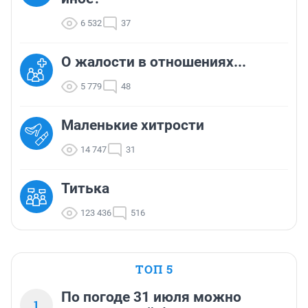
6 532
37
О жалости в отношениях...
5 779
48
Маленькие хитрости
14 747
31
Титька
123 436
516
ТОП 5
По погоде 31 июля можно
1