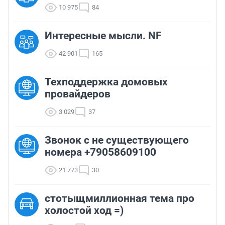
10 975
84
Интересные мысли. NF
42 901
165
Техподдержка домовых
провайдеров
3 029
37
Звонок с не существующего
номера +79058609100
21 773
30
стотыщмиллионная тема про
холостой ход =)