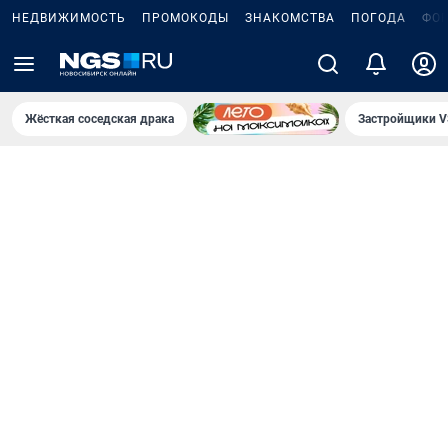
НЕДВИЖИМОСТЬ
ПРОМОКОДЫ
ЗНАКОМСТВА
ПОГОДА
ФО
Жёсткая соседская драка
Застройщики V