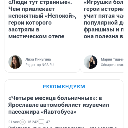
«Люди тут странные».
«Игрушки боль
Чем привлекает
герои истории»
непонятный «Непокой»,
учит пятая час
герои которого
популярной де
застряли в
франшизы и п
мистическом отеле
она полезна в
Лиза Пичугина
Мария Тищенк
Редактор NGS.RU
Обозреватель
РЕКОМЕНДУЕМ
«Четыре месяца больничных»: в
Ярославле автомобилист изувечил
пассажира «Яавтобуса»
21 час
15 242
47