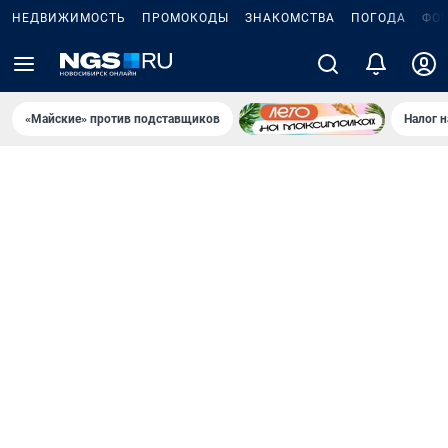
НЕДВИЖИМОСТЬ
ПРОМОКОДЫ
ЗНАКОМСТВА
ПОГОДА
ФО
«Майские» против подставщиков
Налог 