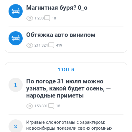
Магнитная буря? 0_o
1 230
10
Обтяжка авто винилом
211 324
419
ТОП 5
По погоде 31 июля можно
1
узнать, какой будет осень, —
народные приметы
158 301
15
Игривые слонопотамы с характером:
2
новосибирцы показали своих огромных