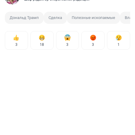
Дональд Трамп
Сделка
Полезные ископаемые
Влад
3
18
3
3
1