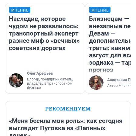
МНЕНИЕ
МНЕНИЕ
Наследие, которое
Близнецам —
чудом не развалилось:
внезапные пер
транспортный эксперт
Девам —
разнес миф о «вечных»
дополнительн
советских дорогах
траты: каким б
август для все
зодиака — таро
прогноз
Олег Арефьев
Блогер, предприниматель,
Анастасия Пер
владелец в транспортном
Автор мнения
бизнесе
РЕКОМЕНДУЕМ
«Меня бесила моя роль»: как сегодня
выглядит Пуговка из «Папиных
дочек»