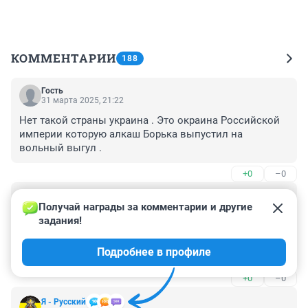
КОММЕНТАРИИ
188
Гость
31 марта 2025, 21:22
Нет такой страны украина . Это окраина Российской 
империи которую алкаш Борька выпустил на 
вольный выгул .
+0
–0
Гость
31 марта 2025, 17:22
Получай награды за комментарии и другие 
задания!
украинцам не нужно иметь своё. обманывать и 
тащить у себя неинтересно. а вот когда вокруг всё 
Подробнее в профиле
будет американское вот тогда в своё удовольствие
+0
–0
Я - Русский