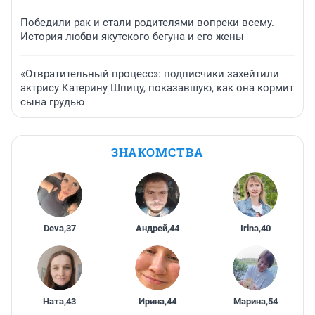
Победили рак и стали родителями вопреки всему.
История любви якутского бегуна и его жены
«Отвратительный процесс»: подписчики захейтили
актрису Катерину Шпицу, показавшую, как она кормит
сына грудью
ЗНАКОМСТВА
Deva
,
37
Андрей
,
44
Irina
,
40
Ната
,
43
Ирина
,
44
Марина
,
54