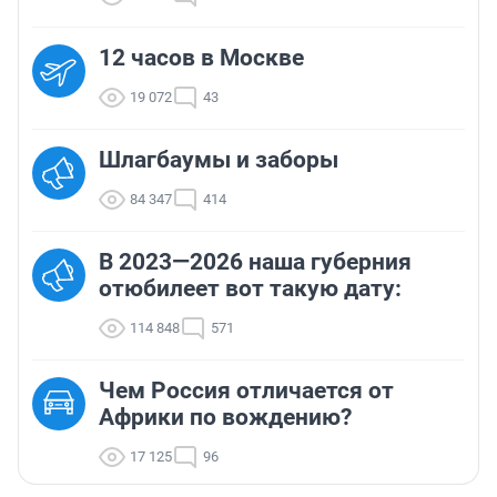
12 часов в Москве
19 072
43
Шлагбаумы и заборы
84 347
414
В 2023—2026 наша губерния
отюбилеет вот такую дату:
114 848
571
Чем Россия отличается от
Африки по вождению?
17 125
96