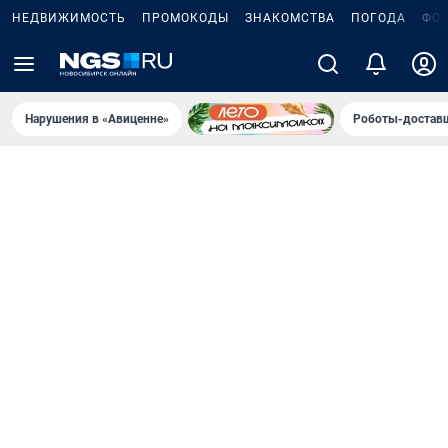
НЕДВИЖИМОСТЬ
ПРОМОКОДЫ
ЗНАКОМСТВА
ПОГОДА
ФО
Нарушения в «Авиценне»
Роботы-доставщ