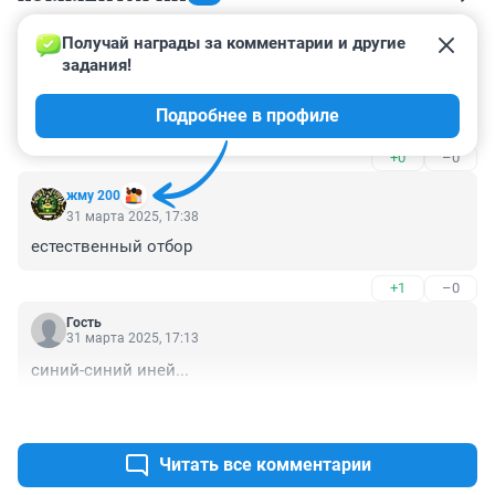
Получай награды за комментарии и другие 
Гость
1 апреля 2025, 14:07
задания!
Картофель, макароны, масло сливочное, хлеб - 
Подробнее в профиле
бешаные цены!
+0
–0
жму 200
31 марта 2025, 17:38
естественный отбор
+1
–0
Гость
31 марта 2025, 17:13
синий-синий иней...
+1
–0
Читать все комментарии