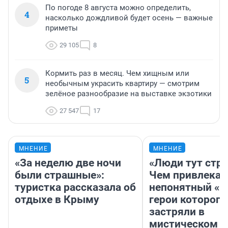
По погоде 8 августа можно определить,
4
насколько дождливой будет осень — важные
приметы
29 105
8
Кормить раз в месяц. Чем хищным или
5
необычным украсить квартиру — смотрим
зелёное разнообразие на выставке экзотики
27 547
17
МНЕНИЕ
МНЕНИЕ
«За неделю две ночи
«Люди тут стр
были страшные»:
Чем привлекае
туристка рассказала об
непонятный «Н
отдыхе в Крыму
герои которого
застряли в
мистическом о