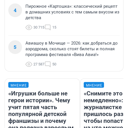
Пирожное «Картошка»: классический рецепт
4
в домашних условиях с тем самым вкусом из
детства
30 715
15
Авиашоу в Мочище — 2026: как добраться до
5
аэродрома, сколько стоят билеты и полная
программа фестиваля «Вива Авиа!»
27 587
50
МНЕНИЕ
МНЕНИЕ
«Игрушки больше не
«Снимите это
герои истории». Чему
немедленно»:
учит пятая часть
журналистке Н
популярной детской
пришлось разд
франшизы и почему
чтобы попасть 
она полезна взрослым
на что можно 