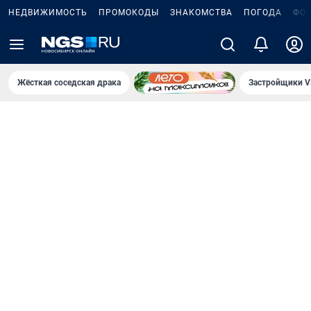
НЕДВИЖИМОСТЬ
ПРОМОКОДЫ
ЗНАКОМСТВА
ПОГОДА
ФО
Жёсткая соседская драка
Застройщики V