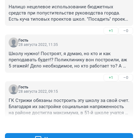
Налицо нецелевое использование бюджетных 
средств при попустительстве руководства города. 
Есть куча типовых проектов школ. "Посадить" проект 
на существующий участок не стоит таких денег.
+1
–0
Гость
28 августа 2022, 11:35
Школу нужно! Построят, я думаю, но кто и как 
преподавать будет!? Поликлинику вон построили, аж 
5 этажей! Дело необходимое, но кто работает то? А 
"Стрижи" много что обещают, и в бассейне мы уже 
+1
–0
плаваем, и в крытом катке катаемся, и в 
автовокзальном комплексе от дождя прячемся! 
Гость
Говорильни и обещаний много, но как денежки 
28 августа 2022, 09:15
вкладывать, так это совсем другое!
ГК Стрижи обязаны построить эту школу за свой счет. 
Благодаря их застройке социальная напряженность 
на районе достигла максимума, в 51-й школе учатся в 
три смены, дети идут из школы позже, чем 
+0
–0
работающие возвращаются с работы. Так же эту 
компанию необходимо обязать расширить 
Мочищенское шоссе. Удобно они устроились: деньги 