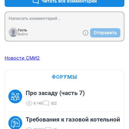
Читать все комментарии
с муравейников рубят, а соц.пробоемы это пусть 
плохой мэр решает. Товарищь Белокобыльский от 
наглости не страдает.
Гость
Отправить
Войти
Новости СМИ2
ФОРУМЫ
Про засаду (часть 7)
6 145
322
Требования к газовой котельной