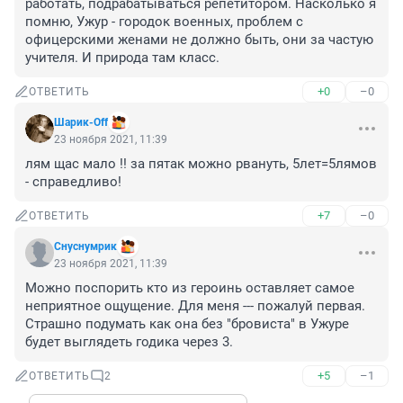
работать, подрабатываться репетитором. Насколько я 
помню, Ужур - городок военных, проблем с 
офицерскими женами не должно быть, они за частую 
учителя. И природа там класс.
+0
–0
ОТВЕТИТЬ
Шарик-Off
23 ноября 2021, 11:39
лям щас мало !! за пятак можно рвануть, 5лет=5лямов 
- справедливо!
+7
–0
ОТВЕТИТЬ
Снуснумрик
23 ноября 2021, 11:39
Можно поспорить кто из героинь оставляет самое 
неприятное ощущение. Для меня --- пожалуй первая. 
Страшно подумать как она без "бровиста" в Ужуре 
будет выглядеть годика через 3.
+5
–1
ОТВЕТИТЬ
2