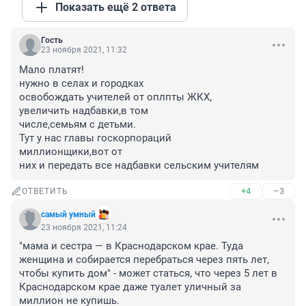
Показать ещё 2 ответа
Гость
23 ноября 2021, 11:32
Мало платят!

нужно в селах и городках

освобождать учителей от оплпты ЖКХ,

увеличить надбавки,в том

числе,семьям с детьми.

Тут у нас главы госкорпораций

миллионщики,вот от

них и передать все надбавки сельским учителям
+4
–3
ОТВЕТИТЬ
самый умный
23 ноября 2021, 11:24
"мама и сестра — в Краснодарском крае. Туда 
женщина и собирается перебраться через пять лет, 
чтобы купить дом" - может статься, что через 5 лет в 
Краснодарском крае даже туалет уличный за 
миллион не купишь.