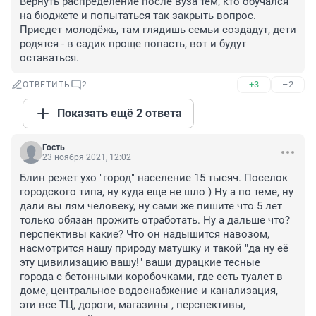
Вернуть распределение после вуза тем, кто обучался 
на бюджете и попытаться так закрыть вопрос. 
Приедет молодёжь, там глядишь семьи создадут, дети 
родятся - в садик проще попасть, вот и будут 
оставаться.
+3
–2
ОТВЕТИТЬ
2
Показать ещё 2 ответа
Гость
23 ноября 2021, 12:02
Блин режет ухо "город" население 15 тысяч. Поселок 
городского типа, ну куда еще не шло ) Ну а по теме, ну 
дали вы лям человеку, ну сами же пишите что 5 лет 
только обязан прожить отработать. Ну а дальше что? 
перспективы какие? Что он надышится навозом, 
насмотрится нашу природу матушку и такой "да ну её 
эту цивилизацию вашу!" ваши дурацкие тесные 
города с бетонными коробочками, где есть туалет в 
доме, центральное водоснабжение и канализация, 
эти все ТЦ, дороги, магазины , перспективы, 