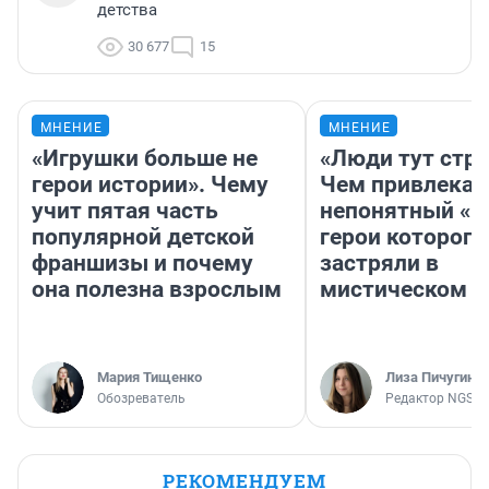
детства
30 677
15
МНЕНИЕ
МНЕНИЕ
«Игрушки больше не
«Люди тут стр
герои истории». Чему
Чем привлекае
учит пятая часть
непонятный «Н
популярной детской
герои которого
франшизы и почему
застряли в
она полезна взрослым
мистическом о
Мария Тищенко
Лиза Пичугина
Обозреватель
Редактор NGS.R
РЕКОМЕНДУЕМ