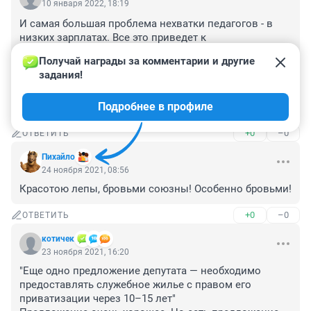
10 января 2022, 18:19
И самая большая проблема нехватки педагогов - в 
низких зарплатах. Все это приведет к 
дистанционному образованию для бедных и 
Получай награды за комментарии и другие 
репетиторам для богатых, как и говорил Швабб. Все 
задания!
больше убеждаюсь, что это преднамеренно делается 
(низкие зарплаты), чтобы развалить образование, 
Подробнее в профиле
медицину и науку.
+0
–0
ОТВЕТИТЬ
Пихaйлo
24 ноября 2021, 08:56
Красотою лепы, бровьми союзны! Особенно бровьми!
+0
–0
ОТВЕТИТЬ
котичек
23 ноября 2021, 16:20
"Еще одно предложение депутата — необходимо 
предоставлять служебное жилье с правом его 
приватизации через 10–15 лет"
