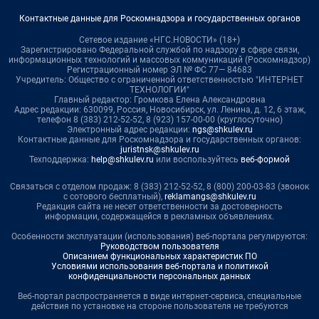
Контактные данные для Роскомнадзора и государственных органов
Сетевое издание «НГС.НОВОСТИ» (18+)
Зарегистрировано Федеральной службой по надзору в сфере связи,
информационных технологий и массовых коммуникаций (Роскомнадзор)
Регистрационный номер ЭЛ № ФС 77— 84683
Учредитель: Общество с ограниченной ответственностью "ИНТЕРНЕТ
ТЕХНОЛОГИИ"
Главный редактор: Громкова Елена Александровна
Адрес редакции: 630099, Россия, Новосибирск, ул. Ленина, д. 12, 6 этаж,
телефон 8 (383) 212-52-52, 8 (923) 157-00-00 (круглосуточно)
Электронный адрес редакции:
ngs@shkulev.ru
Контактные данные для Роскомнадзора и государственных органов:
juristnsk@shkulev.ru
Техподдержка:
help@shkulev.ru
или воспользуйтесь
веб-формой
Связаться с отделом продаж: 8 (383) 212-52-52, 8 (800) 200-03-83 (звонок
с сотового бесплатный),
reklamangs@shkulev.ru
Редакция сайта не несет ответственности за достоверность
информации, содержащейся в рекламных объявлениях.
Особенности эксплуатации (использования) веб-портала регулируются:
Руководством пользователя
Описанием функциональных характеристик ПО
Условиями использования веб-портала и политикой
конфиденциальности персональных данных
Веб-портал распространяется в виде интернет-сервиса, специальные
действия по установке на стороне пользователя не требуются