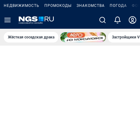
НЕДВИЖИМОСТЬ
ПРОМОКОДЫ
ЗНАКОМСТВА
ПОГОДА
ФО
Жёсткая соседская драка
Застройщики V