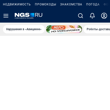
НЕДВИЖИМОСТЬ
ПРОМОКОДЫ
ЗНАКОМСТВА
ПОГОДА
ФО
Нарушения в «Авиценне»
Роботы-доставщ