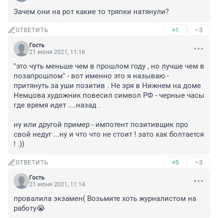
Зачем они на рот какие то тряпки натянули?
+1
–3
ОТВЕТИТЬ
Гость
21 июня 2021, 11:16
"это чуть меньше чем в прошлом году , но лучше чем в 
позапрошлом" - вот именно это я называю - 
притянуть за уши позитив . Не зря в Нижнем на доме 
Немцова художник повесил символ РФ - черные часы 
где время идет ....назад . 

ну или другой пример - импотент позитивщик про 
свой недуг ...ну и что что не стоит ! зато как болтается 
! .))
+5
–3
ОТВЕТИТЬ
Гость
21 июня 2021, 11:14
провалила экзамен( Возьмите хоть журналистом на 
работу😭