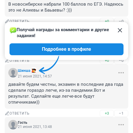
В новосибирске набрали 100 баллов по ЕГЭ. Надеюсь 
это не Алиевы и Баьаевы? :)))
+0
–0
ОТВЕТИТЬ
Получай награды за комментарии и другие 
Гость
21 июня 2021, 21:29
задания!
Непонятно... В 11 класс с тройками не берут ( писали 
Подробнее в профиле
об этом недавно), зато ЕГЭ как-то провалили...
+0
–0
ОТВЕТИТЬ
Шинша
21 июня 2021, 14:57
давайте будем честны, экзамен в последние два года 
сделали гораздо легче, из-за пандемии.Вот и 
результат. Сделайте еще легче-все будут 
отличниками))
+3
–1
ОТВЕТИТЬ
Гость
21 июня 2021, 13:48