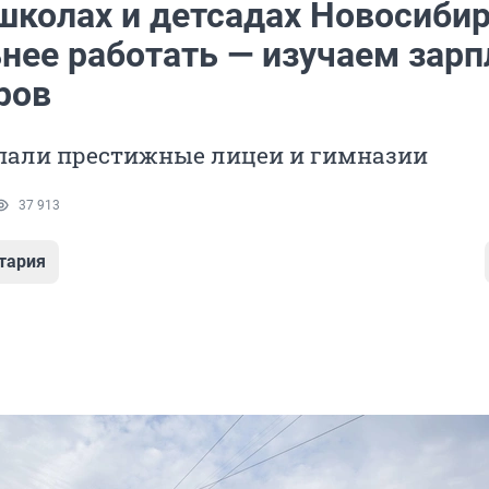
 школах и детсадах Новосиби
нее работать — изучаем зар
ров
опали престижные лицеи и гимназии
37 913
тария