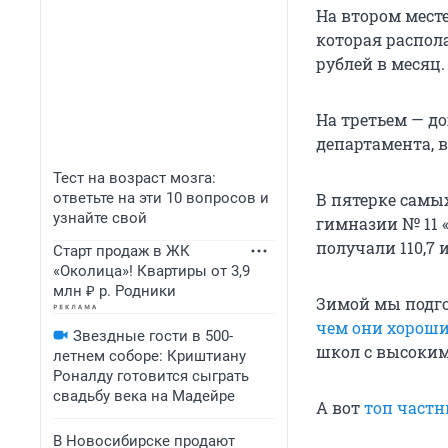
На втором мест
которая распола
рублей в месяц.
На третьем — д
департамента, в
Тест на возраст мозга:
ответьте на эти 10 вопросов и
В пятерке самы
узнайте свой
гимназии № 11 
получали 110,7 
Старт продаж в ЖК
«Околица»! Квартиры от 3,9
млн ₽ р. Родники
Зимой мы подго
чем они хороши
Звездные гости в 500-
школ с высоким
летнем соборе: Криштиану
Роналду готовится сыграть
свадьбу века на Мадейре
А вот
топ част
В Новосибирске продают