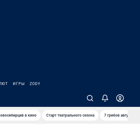
ЛЮТ
ИГРЫ
ZODY
овосибирцев в кино
Старт театрального сезона
7 грибов августа