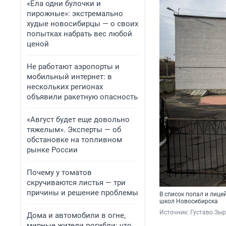
«Ела одни булочки и
пирожные»: экстремально
худые новосибирцы — о своих
попытках набрать вес любой
ценой
Не работают аэропорты и
мобильный интернет: в
нескольких регионах
объявили ракетную опасность
«Август будет еще довольно
тяжелым». Эксперты — об
обстановке на топливном
рынке России
Почему у томатов
скручиваются листья — три
причины и решение проблемы
В список попал и лице
школ Новосибирска
Источник: 
Густаво Зы
Дома и автомобили в огне,
мирные жители погибли: что