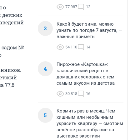
я о
77 987
12
 детских
заведений
Какой будет зима, можно
3
узнать по погоде 7 августа, —
важные приметы
м садом №
54 110
14
о
Пирожное «Картошка»:
4
анников.
классический рецепт в
домашних условиях с тем
детский
самым вкусом из детства
а 77,6
30 818
16
Кормить раз в месяц. Чем
5
хищным или необычным
украсить квартиру — смотрим
зелёное разнообразие на
выставке экзотики