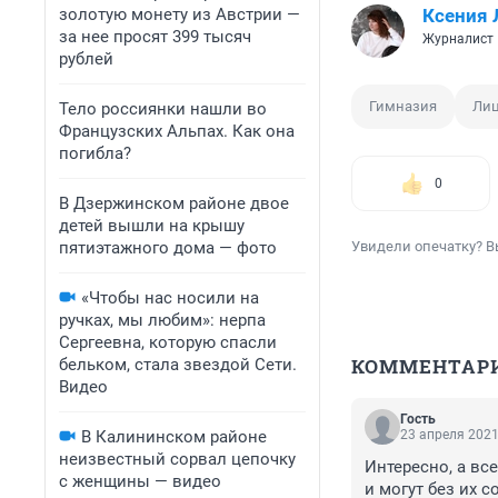
золотую монету из Австрии —
Ксения
за нее просят 399 тысяч
Журналист
рублей
Гимназия
Ли
Тело россиянки нашли во
Французских Альпах. Как она
погибла?
0
В Дзержинском районе двое
детей вышли на крышу
пятиэтажного дома — фото
Увидели опечатку? В
«Чтобы нас носили на
ручках, мы любим»: нерпа
Сергеевна, которую спасли
КОММЕНТАР
бельком, стала звездой Сети.
Видео
Гость
В Калининском районе
23 апреля 2021
неизвестный сорвал цепочку
Интересно, а вс
с женщины — видео
и могут без их 