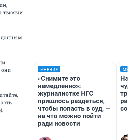
ии,
,1 тысячи
о данным
ли
 они
МНЕНИЕ
МНЕНИ
«Снимите это
Насле
немедленно»:
чудом
журналистке НГС
транс
итайте,
пришлось раздеться,
разне
часть
чтобы попасть в суд, —
совет
).
на что можно пойти
ради новости