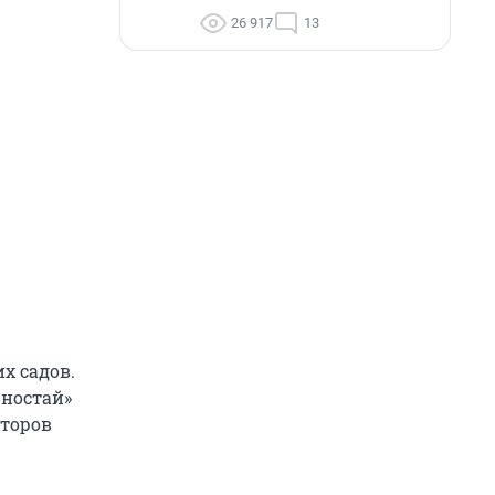
26 917
13
х садов.
рностай»
кторов