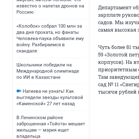
известно о налетах дронов на
Департамент об
Россию
зарплате руков
садов. Мы изуч
«Колобок» собрал 100 млн за
самая высокая 
два дня проката, но фанаты
Человека-паука объявили ему
войну. Разбираемся в
Чуть более 81 
скандале
59 «Золотой пе
корпусов). На в
Школьники победили на
приоритетным о
Международной олимпиаде
Там заведующей
по ИИ в Казахстане
сад № 11 «Снег
Нагиева не узнать! Как
тысячи рублей 
выглядели звезды культовой
«Каменской» 27 лет назад
В Ленинском районе
заброшенная «Тойота» мешает
жильцам — мэрия ищет
владельца