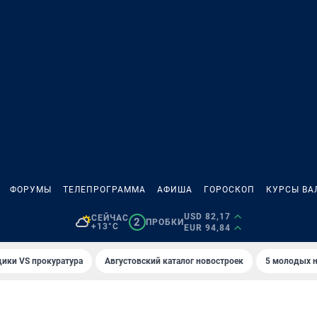
ФОРУМЫ
ТЕЛЕПРОГРАММА
АФИША
ГОРОСКОП
КУРСЫ ВА
USD 82,17
СЕЙЧАС
2
ПРОБКИ
+13°C
EUR 94,84
ики VS прокуратура
Августовский каталог новостроек
5 молодых н