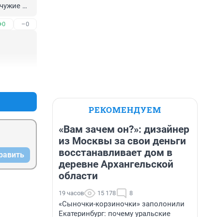
чужие 
+0
–0
+0
–0
РЕКОМЕНДУЕМ
«Вам зачем он?»: дизайнер
из Москвы за свои деньги
восстанавливает дом в
равить
деревне Архангельской
области
19 часов
15 178
8
«Сыночки-корзиночки» заполонили
Екатеринбург: почему уральские