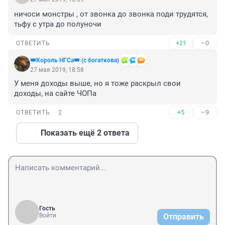
ничоси монстры , от звонка до звонка поди трудятся, 
тьфу с утра до полуночи
+21
–0
ОТВЕТИТЬ
👑Король НГСа👑 (с богаткова)
27 мая 2019, 18:58
У меня доходы выше, но я тоже раскрыл свои 
доходы, на сайте ЧОПа
+5
–9
ОТВЕТИТЬ
2
Показать ещё 2 ответа
Гость
Войти
Отправить