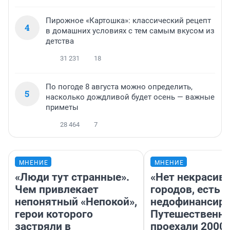
Пирожное «Картошка»: классический рецепт
4
в домашних условиях с тем самым вкусом из
детства
31 231
18
По погоде 8 августа можно определить,
5
насколько дождливой будет осень — важные
приметы
28 464
7
МНЕНИЕ
МНЕНИЕ
«Люди тут странные».
«Нет некрасив
Чем привлекает
городов, есть
непонятный «Непокой»,
недофинансиро
герои которого
Путешественн
застряли в
проехали 2000