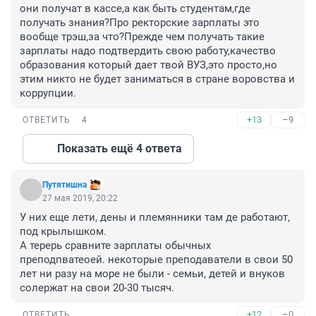
они получат в кассе,а как быть студентам,где 
получать знания?Про ректорские зарплаты это 
вообще трэш,за что?Прежде чем получать такие 
зарплаты надо подтвердить свою работу,качество 
образования который дает твой ВУЗ,это просто,но 
этим никто не будет заниматься в стране воровства и 
коррупции.
+13
–9
ОТВЕТИТЬ
4
Показать ещё 4 ответа
Путятишна
27 мая 2019, 20:22
У них еще лети, дены и племянники там де работают, 
под крылышком. 

А терерь сравните зарплаты обычных 
преподпватеоей. некоторые преподаватели в свои 50 
лет ни разу на море не были - семьи, детей и внуков 
солержат на свои 20-30 тысяч.
+12
–0
ОТВЕТИТЬ