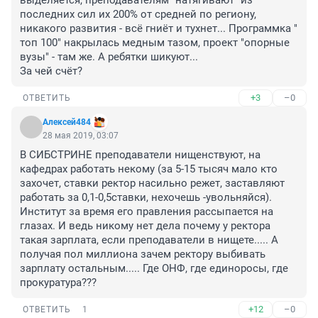
выделяется, преподавателям "натягивают" из 
последних сил их 200% от средней по региону, 
никакого развития - всё гниёт и тухнет... Программка " 
топ 100" накрылась медным тазом, проект "опорные 
вузы" - там же. А ребятки шикуют...

За чей счёт?
+3
–0
ОТВЕТИТЬ
Алексей484
28 мая 2019, 03:07
В СИБСТРИНЕ преподаватели нищенствуют, на 
кафедрах работать некому (за 5-15 тысяч мало кто 
захочет, ставки ректор насильно режет, заставляют 
работать за 0,1-0,5ставки, нехочешь -увольняйся). 
Институт за время его правления рассыпается на 
глазах. И ведь никому нет дела почему у ректора 
такая зарплата, если преподаватели в нищете..... А 
получая пол миллиона зачем ректору выбивать 
зарплату остальным..... Где ОНФ, где единоросы, где 
прокуратура???
+12
–0
ОТВЕТИТЬ
1