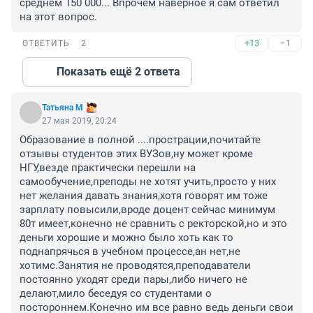
среднем 150 000... Впрочем наверное я сам ответил 
на этот вопрос.
+13
–1
ОТВЕТИТЬ
2
Показать ещё 2 ответа
Татьяна М
27 мая 2019, 20:24
Образование в полной ....прострации,почитайте 
отзывы студентов этих ВУЗов,ну может кроме 
НГУ,везде практически перешли на 
самообучение,преподы не хотят учить,просто у них 
нет желания давать знания,хотя говорят им тоже 
зарплату повысили,вроде доцент сейчас минимум 
80т имеет,конечно не сравнить с ректорской,но и это 
деньги хорошие и можно было хоть как то 
поднапрячься в учебном процессе,ан нет,не 
хотимс.Занятия не проводятся,преподаватели 
постоянно уходят среди пары,либо ничего не 
делают,мило беседуя со студентами о 
постороннем.Конечно им все равно ведь деньги свои 