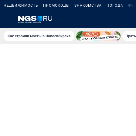
НЕДВИЖИМОСТЬ
ПРОМОКОДЫ
ЗНАКОМСТВА
ПОГОДА
ФО
Как строили мосты в Новосибирске
Траты