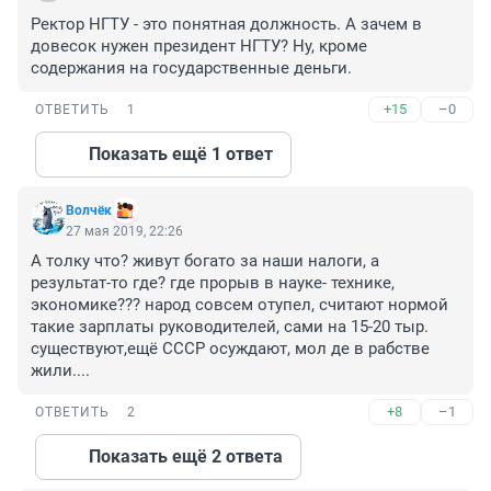
Ректор НГТУ - это понятная должность. А зачем в 
довесок нужен президент НГТУ? Ну, кроме 
содержания на государственные деньги.
+15
–0
ОТВЕТИТЬ
1
Показать ещё 1 ответ
Волчёк
27 мая 2019, 22:26
А толку что? живут богато за наши налоги, а 
результат-то где? где прорыв в науке- технике, 
экономике??? народ совсем отупел, считают нормой 
такие зарплаты руководителей, сами на 15-20 тыр. 
существуют,ещё СССР осуждают, мол де в рабстве 
жили....
+8
–1
ОТВЕТИТЬ
2
Показать ещё 2 ответа