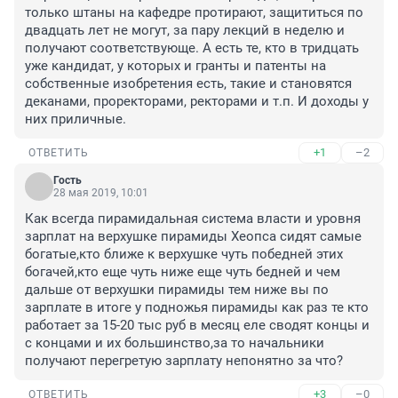
только штаны на кафедре протирают, защититься по 
двадцать лет не могут, за пару лекций в неделю и 
получают соответствующе. А есть те, кто в тридцать 
уже кандидат, у которых и гранты и патенты на 
собственные изобретения есть, такие и становятся 
деканами, проректорами, ректорами и т.п. И доходы у 
них приличные.
+1
–2
ОТВЕТИТЬ
Гость
28 мая 2019, 10:01
Как всегда пирамидальная система власти и уровня 
зарплат на верхушке пирамиды Хеопса сидят самые 
богатые,кто ближе к верхушке чуть победней этих 
богачей,кто еще чуть ниже еще чуть бедней и чем 
дальше от верхушки пирамиды тем ниже вы по 
зарплате в итоге у подножья пирамиды как раз те кто 
работает за 15-20 тыс руб в месяц еле сводят концы и 
с концами и их большинство,за то начальники 
получают перегретую зарплату непонятно за что?
+3
–0
ОТВЕТИТЬ